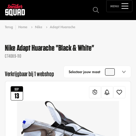
MENU
Terug
Home
Nike
Adapt Huarache
Nike Adapt Huarache "Black & White"
CT4089-110
Selecteer jouw maat
Verkrijgbaar bij 1 webshop
SEP
13