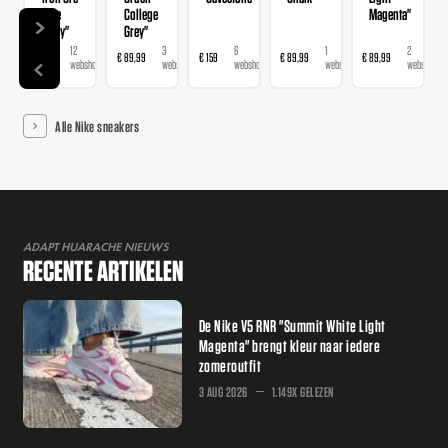
Pale
College
Magenta"
Ivory"
Grey"
12
3
6
1
2
€ 159
€ 89,99
€ 159
€ 89,99
€ 89,99
webshops
webshops
webshops
webshop
webshops
Alle Nike sneakers
ADAPT HUARACHE NIEUWS
RECENTE ARTIKELEN
De Nike V5 RNR "Summit White Light
Magenta" brengt kleur naar iedere
zomeroutfit
3 AUG 2026
1.149X GELEZEN