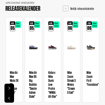
UPCOMING SNEAKERS
RELEASEKALENDER
Bekijk releasekalender
AUG
AUG
AUG
AUG
AUG
Out
Out
Out
Out
Out
now
now
now
now
now
05
05
05
06
06
Nike Air
Nike Air
Kobe x
Nike
Nike
Max
Max 95
Nike
Zoom
Zoom
Moto 2K
Big
Dunk
Streak 3
Fly 6
TD
Bubble
Low
Wmns
"Ironstone"
"Taupe
"Denim
Protro
"Cream
Haze"
Ashen
"WNBA
II Sail"
Slate"
All-Star"