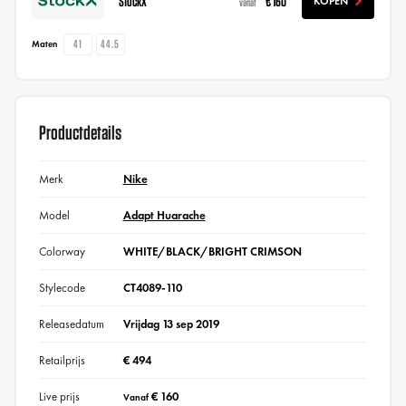
StockX
€ 160
KOPEN
vanaf
41
44.5
Maten
Productdetails
Merk
Nike
Model
Adapt Huarache
Colorway
WHITE/BLACK/BRIGHT CRIMSON
Stylecode
CT4089-110
Releasedatum
Vrijdag 13 sep 2019
Retailprijs
€ 494
Live prijs
€ 160
Vanaf