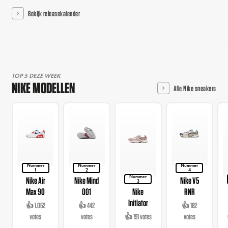
Bekijk releasekalender
TOP 5 DEZE WEEK
NIKE MODELLEN
Alle Nike sneakers
Nummer
Nummer
Nummer
1
2
4
Nummer
Nike Air
Nike Mind
Nike V5
3
Max 90
001
Nike
RNR
Initiator
👍 1.052
👍 442
👍 182
votes
votes
👍 191 votes
votes