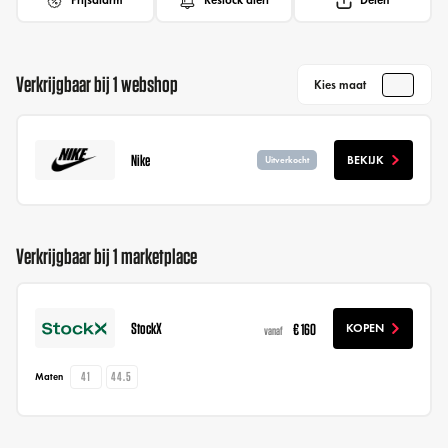
Prijsalarm
Restock alert
Delen
Verkrijgbaar bij 1 webshop
Kies maat
Nike
BEKIJK
Uitverkocht
Verkrijgbaar bij 1 marketplace
StockX
€ 160
KOPEN
vanaf
41
44.5
Maten