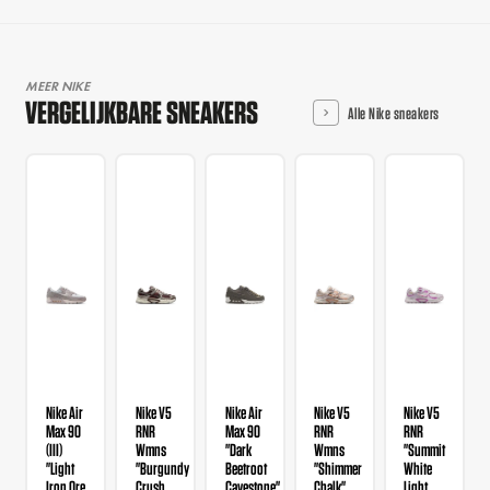
MEER NIKE
VERGELIJKBARE SNEAKERS
Alle Nike sneakers
Nike Air
Nike V5
Nike Air
Nike V5
Nike V5
Max 90
RNR
Max 90
RNR
RNR
(III)
Wmns
"Dark
Wmns
"Summit
"Light
"Burgundy
Beetroot
"Shimmer
White
Iron Ore
Crush
Cavestone"
Chalk"
Light