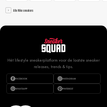
Alle Nike sneakers
Hét lifestyle sneakerplatform voor de laatste sneaker
releases, trends & tips.
FACEBOOK
INSTAGRAM
WHATSAPP
PINTEREST