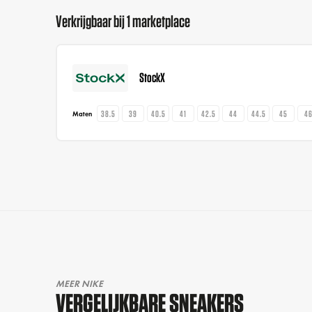
Verkrijgbaar bij 1 marketplace
StockX
38.5
39
40.5
41
42.5
44
44.5
45
4
Maten
MEER NIKE
VERGELIJKBARE SNEAKERS