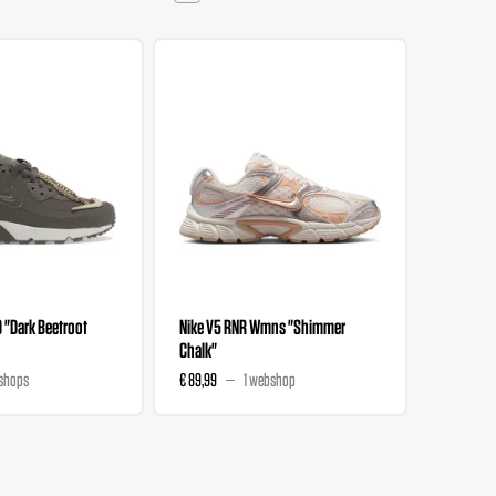
0 "Dark Beetroot
Nike V5 RNR Wmns "Shimmer
Nike V5 
Chalk"
Magenta
shops
€ 89,99
1 webshop
€ 89,99