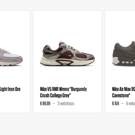
"Light Iron Ore
Nike V5 RNR Wmns "Burgundy
Nike Air Max 9
Crush College Grey"
Cavestone"
€ 89,99
3 webshops
€ 159
6 web