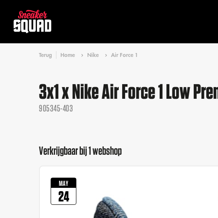
Terug
Home
Nike
Air Force 1
3x1 x Nike Air Force 1 Low P
905345-403
Verkrijgbaar bij 1 webshop
MAY
24