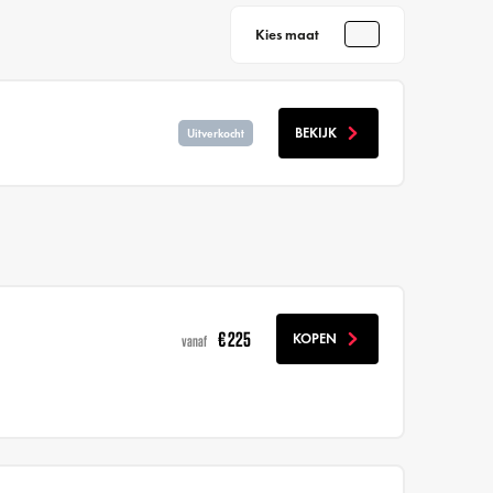
Kies maat
BEKIJK
Uitverkocht
€ 225
KOPEN
vanaf