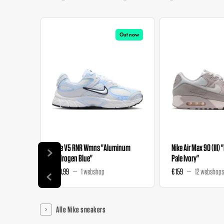
Out now
Nike V5 RNR Wmns "Aluminum
Nike Air Max 90 (III) 
Hydrogen Blue"
Pale Ivory"
€ 89,99
1 webshop
€ 159
12 webshops
Alle Nike sneakers