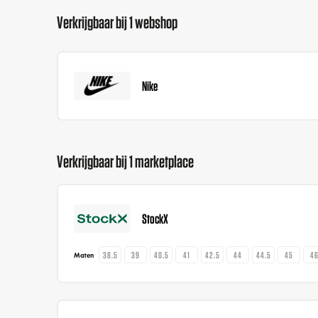
Verkrijgbaar bij 1 webshop
Nike
Verkrijgbaar bij 1 marketplace
StockX
38.5
39
40.5
41
42.5
44
44.5
45
4
Maten