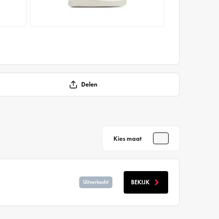
Delen
Kies maat
BEKIJK
Uitverkocht