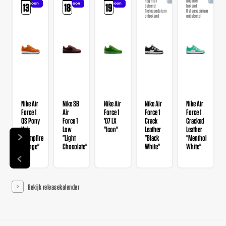
nog niet
nog niet
soon
soon
soon
13
18
19
bekend
bekend
Releasedatum
Releasedatum
onbekend
onbekend
Nike Air
Nike SB
Nike Air
Nike Air
Nike Air
Force 1
Air
Force 1
Force 1
Force 1
QS Pony
Force 1
'07 LX
Crack
Cracked
Hair
Low
"Icon"
Leather
Leather
"Campfire
"Light
"Black
"Menthol
Orange"
Chocolate"
White"
White"
Bekijk releasekalender