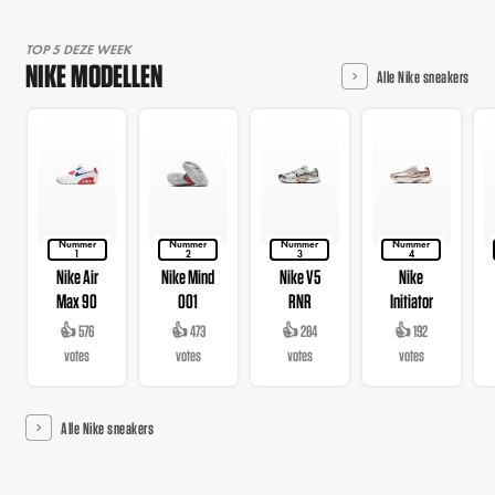
TOP 5 DEZE WEEK
NIKE MODELLEN
Alle Nike sneakers
Nummer
Nummer
Nummer
Nummer
1
2
3
4
Nike Air
Nike Mind
Nike V5
Nike
Max 90
001
RNR
Initiator
👍 576
👍 473
👍 284
👍 192
votes
votes
votes
votes
Alle Nike sneakers