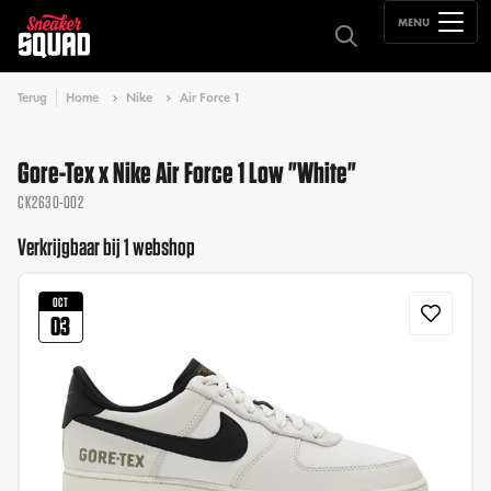
MENU
Terug
Home
Nike
Air Force 1
Gore-Tex x Nike Air Force 1 Low "White"
CK2630-002
Verkrijgbaar bij 1 webshop
OCT
03