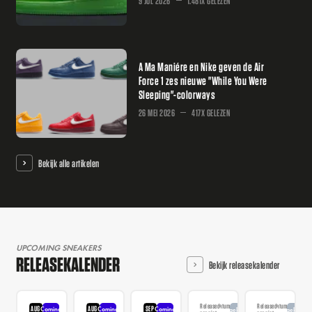
9 JUL 2026
1.481X GELEZEN
A Ma Maniére en Nike geven de Air
Force 1 zes nieuwe "While You Were
Sleeping"-colorways
26 MEI 2026
417X GELEZEN
Bekijk alle artikelen
UPCOMING SNEAKERS
RELEASEKALENDER
Bekijk releasekalender
Releasedatum
Releasedatum
AUG
AUG
SEP
Coming
Coming
Coming
Aangekondigd
Aangekondi