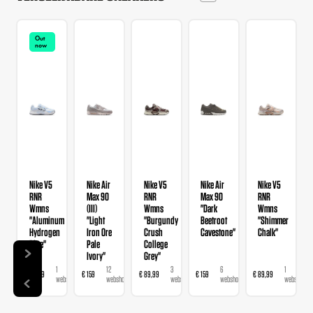
Out
now
Nike V5
Nike Air
Nike V5
Nike Air
Nike V5
RNR
Max 90
RNR
Max 90
RNR
Wmns
(III)
Wmns
"Dark
Wmns
"Aluminum
"Light
"Burgundy
Beetroot
"Shimmer
Hydrogen
Iron Ore
Crush
Cavestone"
Chalk"
Blue"
Pale
College
Ivory"
Grey"
1
12
3
6
1
€ 89,99
€ 159
€ 89,99
€ 159
€ 89,99
webshop
webshops
webshops
webshops
webshop