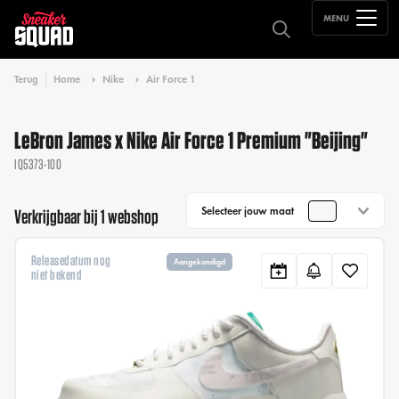
MENU
Terug
Home
Nike
Air Force 1
LeBron James x Nike Air Force 1 Premium "Beijing"
IQ5373-100
Selecteer jouw maat
Verkrijgbaar bij 1 webshop
Releasedatum nog
Aangekondigd
niet bekend