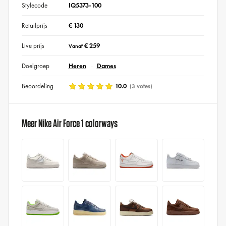
Stylecode
IQ5373-100
Retailprijs
€ 130
Live prijs
€ 259
Vanaf
Doelgroep
Heren
Dames
Beoordeling
10.0
(3 votes)
Meer Nike Air Force 1 colorways