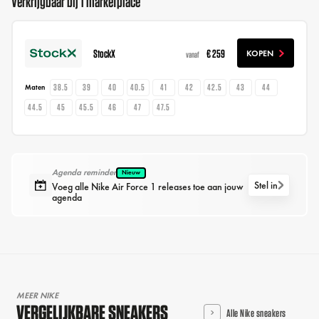
Verkrijgbaar bij 1 marketplace
StockX
€ 259
KOPEN
vanaf
38.5
39
40
40.5
41
42
42.5
43
44
Maten
44.5
45
45.5
46
47
47.5
Agenda reminder
Nieuw
Stel in
Voeg alle Nike Air Force 1 releases toe aan jouw
agenda
MEER NIKE
VERGELIJKBARE SNEAKERS
Alle Nike sneakers