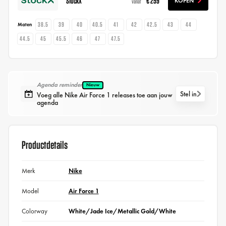
StockX
€ 259
KOPEN
vanaf
38.5
39
40
40.5
41
42
42.5
43
44
Maten
44.5
45
45.5
46
47
47.5
Agenda reminder
Nieuw
Stel in
Voeg alle Nike Air Force 1 releases toe aan jouw
agenda
Productdetails
Merk
Nike
Model
Air Force 1
Colorway
White/Jade Ice/Metallic Gold/White