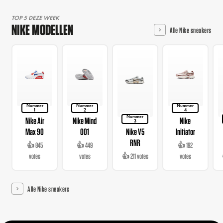
TOP 5 DEZE WEEK
NIKE MODELLEN
Alle Nike sneakers
Nummer
Nummer
Nummer
1
2
4
Nummer
Nike Air
Nike Mind
Nike
3
Max 90
001
Nike V5
Initiator
RNR
👍 845
👍 449
👍 192
votes
votes
👍 211 votes
votes
Alle Nike sneakers