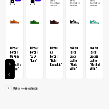
13
19
bekend
bekend
bekend
Releasedatum
Releasedatum
Releasedatum
onbekend
onbekend
onbekend
Nike Air
Nike Air
Nike SB
Nike Air
Nike Air
Force 1
Force 1
Air
Force 1
Force 1
QS Pony
'07 LX
Force 1
Crack
Cracked
Hair
"Icon"
"Light
Leather
Leather
"Campfire
Chocolate"
"Black
"Menthol
Orange"
White"
White"
Bekijk releasekalender