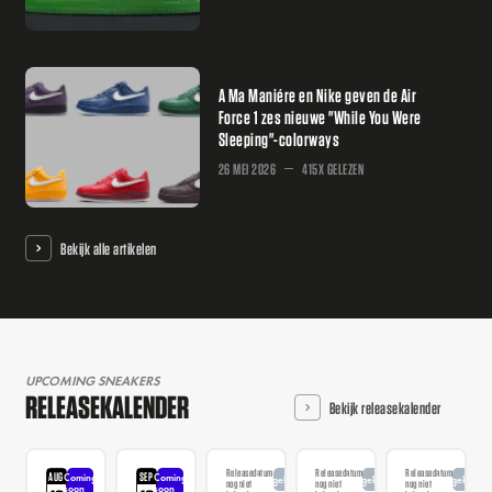
A Ma Maniére en Nike geven de Air
Force 1 zes nieuwe "While You Were
Sleeping"-colorways
26 MEI 2026
415X GELEZEN
Bekijk alle artikelen
UPCOMING SNEAKERS
RELEASEKALENDER
Bekijk releasekalender
Releasedatum
Releasedatum
Releasedatum
AUG
SEP
Coming
Coming
Aangekondigd
Aangekondigd
Aangekondi
nog niet
nog niet
nog niet
soon
soon