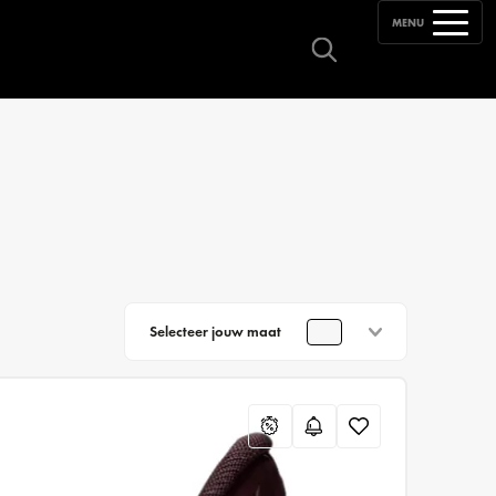
MENU
Selecteer jouw maat