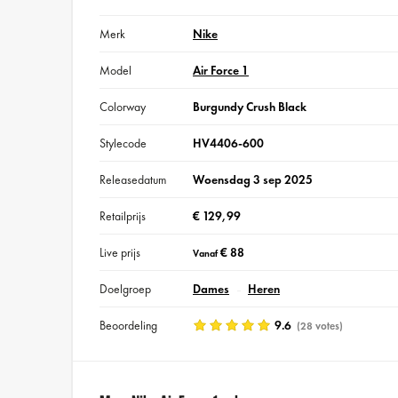
Merk
Nike
Model
Air Force 1
Colorway
Burgundy Crush Black
Stylecode
HV4406-600
Releasedatum
Woensdag 3 sep 2025
Retailprijs
€ 129,99
Live prijs
€ 88
Vanaf
Doelgroep
Dames
Heren
Beoordeling
9.6
(28 votes)