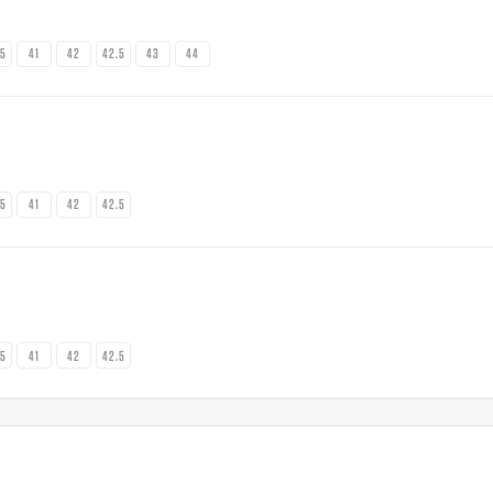
.5
41
42
42.5
43
44
.5
41
42
42.5
.5
41
42
42.5