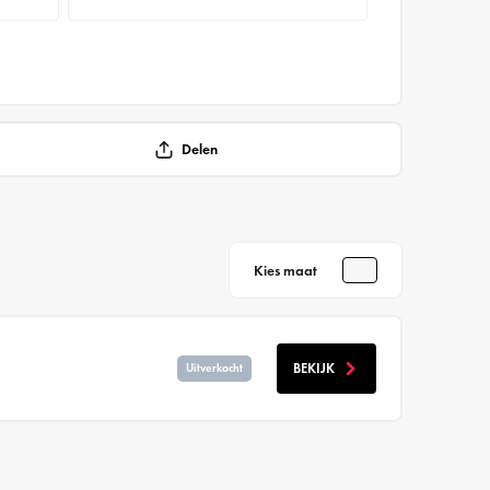
Delen
Kies maat
BEKIJK
Uitverkocht