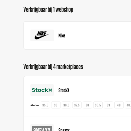
Verkrijgbaar bij 1 webshop
Nike
Verkrijgbaar bij 4 marketplaces
StockX
35.5
36
36.5
37.5
38
38.5
39
40
40
Maten
Sneaxx