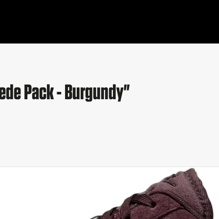
uede Pack - Burgundy"