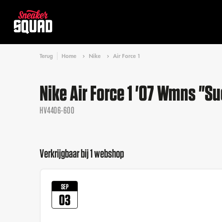
Terug
Home
Nike
Air Force 1
Nike Air Force 1 '07 Wmns "S
HV4406-600
Verkrijgbaar bij 1 webshop
SEP
03