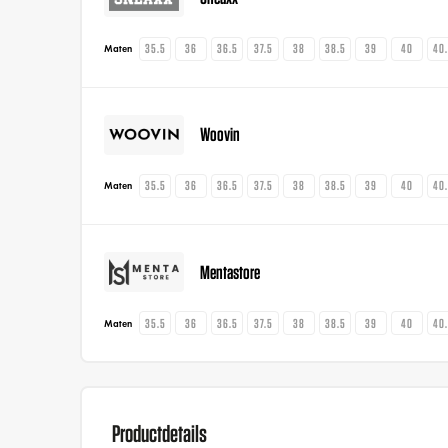
35.5
36
36.5
37.5
38
38.5
39
40
40
Maten
Woovin
35.5
36
36.5
37.5
38
38.5
39
40
40
Maten
Mentastore
35.5
36
36.5
37.5
38
38.5
39
40
40
Maten
Productdetails