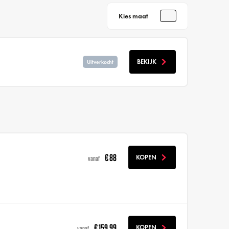
Kies maat
BEKIJK
Uitverkocht
€ 88
KOPEN
vanaf
€ 159,99
KOPEN
vanaf