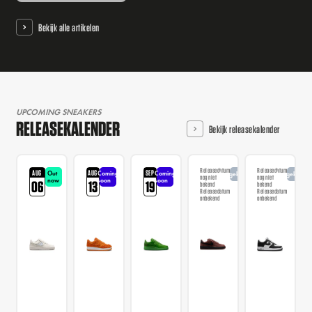
Bekijk alle artikelen
UPCOMING SNEAKERS
RELEASEKALENDER
Bekijk releasekalender
Releasedatum
Releasedatum
AUG
AUG
SEP
Out
Coming
Coming
Aangekondigd
Aangekondi
nog niet
nog niet
now
soon
soon
06
13
19
bekend
bekend
Releasedatum
Releasedatum
onbekend
onbekend