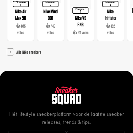
Nummer
Nummer
Nummer
1
2
4
Nummer
Nike Air
Nike Mind
Nike
3
Max 90
001
Nike V5
Initiator
RNR
👍 845
👍 449
👍 192
votes
votes
👍 211 votes
votes
Alle Nike sneakers
Hét lifestyle sneakerplatform voor de laatste sneaker
releases, trends & tips.