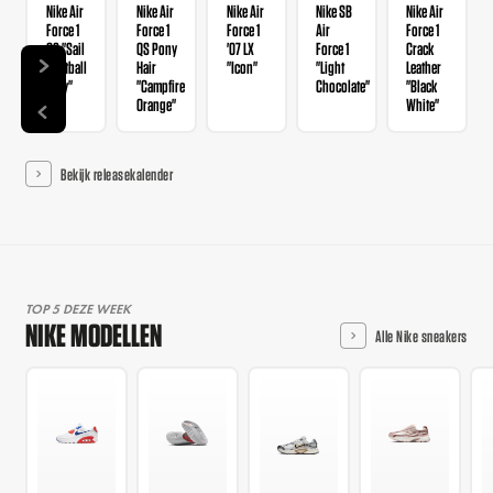
Nike Air
Nike Air
Nike Air
Nike SB
Nike Air
Force 1
Force 1
Force 1
Air
Force 1
GS "Sail
QS Pony
'07 LX
Force 1
Crack
Football
Hair
"Icon"
"Light
Leather
Grey"
"Campfire
Chocolate"
"Black
Orange"
White"
Bekijk releasekalender
TOP 5 DEZE WEEK
NIKE MODELLEN
Alle Nike sneakers