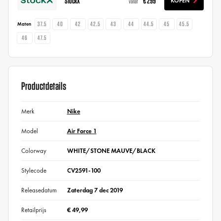
StockX
€ 299
KOPEN
vanaf
37.5
40
42
42.5
43
44
44.5
45
45.5
Maten
46
47.5
Productdetails
Merk
Nike
Model
Air Force 1
Colorway
WHITE/STONE MAUVE/BLACK
Stylecode
CV2591-100
Releasedatum
Zaterdag 7 dec 2019
Retailprijs
€ 49,99