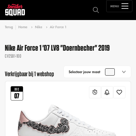
MENU
Terug
Home
Nike
Air Force 1
Nike Air Force 1 '07 LV8 "Doernbecher" 2019
CV2591-100
Selecteer jouw maat
Verkrijgbaar bij 1 webshop
DEC
07