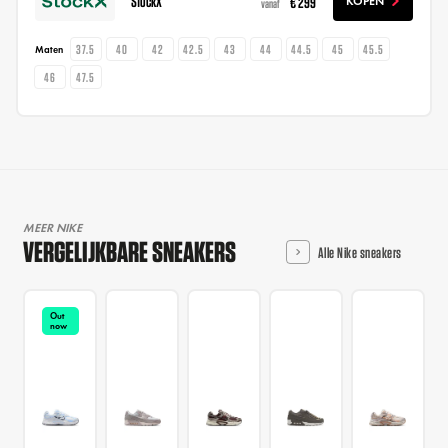
StockX
€ 299
KOPEN
vanaf
37.5
40
42
42.5
43
44
44.5
45
45.5
Maten
46
47.5
MEER NIKE
VERGELIJKBARE SNEAKERS
Alle Nike sneakers
Out
now