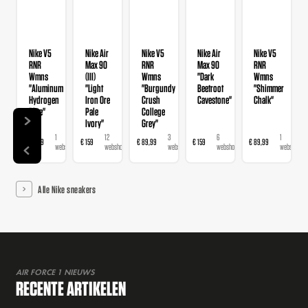
Nike V5
Nike Air
Nike V5
Nike Air
Nike V5
RNR
Max 90
RNR
Max 90
RNR
Wmns
(III)
Wmns
"Dark
Wmns
"Aluminum
"Light
"Burgundy
Beetroot
"Shimmer
Hydrogen
Iron Ore
Crush
Cavestone"
Chalk"
Blue"
Pale
College
Ivory"
Grey"
1
12
3
6
1
€ 89,99
€ 159
€ 89,99
€ 159
€ 89,99
webshop
webshops
webshops
webshops
webshop
Alle Nike sneakers
AIR FORCE 1 NIEUWS
RECENTE ARTIKELEN