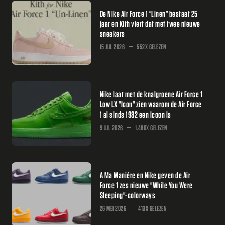
De Nike Air Force 1 "Linen" bestaat 25
jaar en Kith viert dat met twee nieuwe
sneakers
15 JUL 2026
552X GELEZEN
Nike laat met de knalgroene Air Force 1
Low LX "Icon" zien waarom de Air Force
1 al sinds 1982 een icoon is
9 JUL 2026
1.480X GELEZEN
A Ma Maniére en Nike geven de Air
Force 1 zes nieuwe "While You Were
Sleeping"-colorways
26 MEI 2026
413X GELEZEN