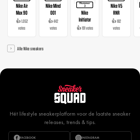
Nummer
Nike Air
Nike Mind
Nike V5
3
Max 90
001
Nike
RNR
Initiator
👍 1.052
👍 442
👍 182
votes
votes
👍 191 votes
votes
Alle Nike sneakers
Hét lifestyle sneakerplatform voor de laatste sneaker
releases, trends & tips.
FACEBOOK
INSTAGRAM