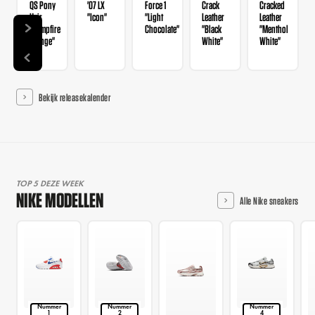
QS Pony
'07 LX
Force 1
Crack
Cracked
Hair
"Icon"
"Light
Leather
Leather
"Campfire
Chocolate"
"Black
"Menthol
Orange"
White"
White"
Bekijk releasekalender
TOP 5 DEZE WEEK
NIKE MODELLEN
Alle Nike sneakers
Nummer
Nummer
Nummer
1
2
4