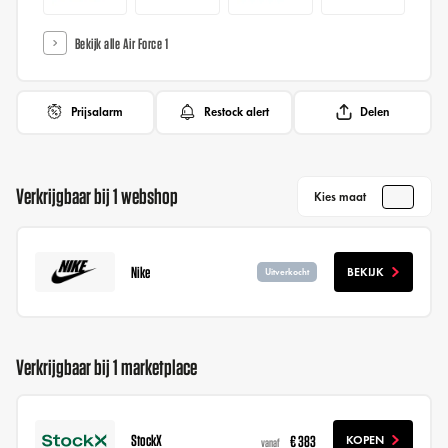
Bekijk alle Air Force 1
Prijsalarm
Restock alert
Delen
Verkrijgbaar bij 1 webshop
Kies maat
Nike
BEKIJK
Uitverkocht
Verkrijgbaar bij 1 marketplace
StockX
€ 383
KOPEN
vanaf