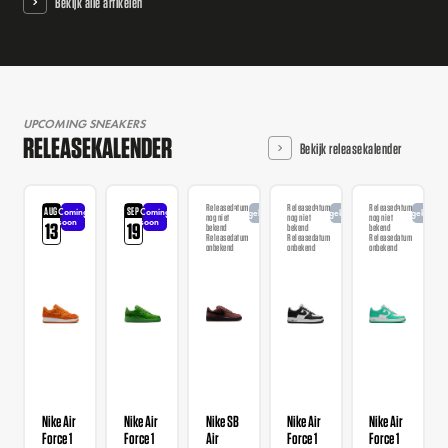
Bekijk alle artikelen
UPCOMING SNEAKERS
RELEASEKALENDER
Bekijk releasekalender
Releasedatum
Releasedatum
Releasedatum
AUG
SEP
Coming
Coming
Aangekondigd
Aangekondigd
Aangekondi
nog niet
nog niet
nog niet
soon
soon
13
19
bekend
bekend
bekend
Releasedatum
Releasedatum
Releasedatum
onbekend
onbekend
onbekend
Nike Air
Nike Air
Nike SB
Nike Air
Nike Air
Force 1
Force 1
Air
Force 1
Force 1