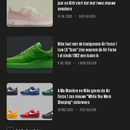
jaar en Kith viert dat met twee nieuwe
sneakers
15 JUL 2026
551X GELEZEN
Nike laat met de knalgroene Air Force 1
Low LX "Icon" zien waarom de Air Force
1 al sinds 1982 een icoon is
9 JUL 2026
1.480X GELEZEN
A Ma Maniére en Nike geven de Air
Force 1 zes nieuwe "While You Were
Sleeping"-colorways
26 MEI 2026
412X GELEZEN