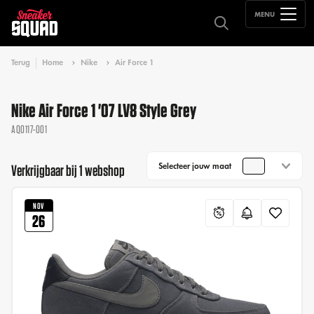
MENU
Terug
Home
Nike
Air Force 1
Nike Air Force 1 '07 LV8 Style Grey
AQ0117-001
Selecteer jouw maat
Verkrijgbaar bij 1 webshop
NOV
26