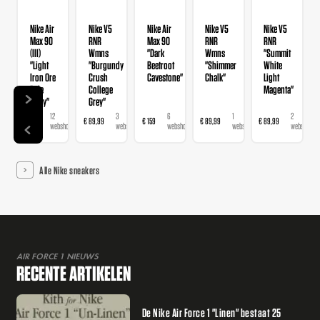
Nike Air
Nike V5
Nike Air
Nike V5
Nike V5
Max 90
RNR
Max 90
RNR
RNR
(III)
Wmns
"Dark
Wmns
"Summit
"Light
"Burgundy
Beetroot
"Shimmer
White
Iron Ore
Crush
Cavestone"
Chalk"
Light
Pale
College
Magenta"
Ivory"
Grey"
12
3
6
1
2
€ 159
€ 89,99
€ 159
€ 89,99
€ 89,99
webshops
webshops
webshops
webshop
webshops
Alle Nike sneakers
AIR FORCE 1 NIEUWS
RECENTE ARTIKELEN
De Nike Air Force 1 "Linen" bestaat 25