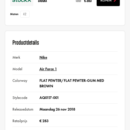
StockX
€ 383
KOPEN
vanaf
42
Maten
Productdetails
Merk
Nike
Model
Air Force 1
Colorway
FLAT PEWTER/FLAT PEWTER-GUM MED
BROWN
Stylecode
AQ0117-001
Releasedatum
Maandag 26 nov 2018
Retailprijs
€ 283