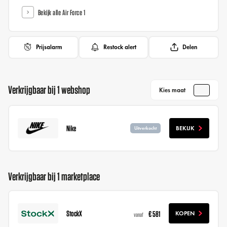
Bekijk alle Air Force 1
Prijsalarm
Restock alert
Delen
Verkrijgbaar bij 1 webshop
Kies maat
Nike
BEKIJK
Uitverkocht
Verkrijgbaar bij 1 marketplace
StockX
€ 581
KOPEN
vanaf