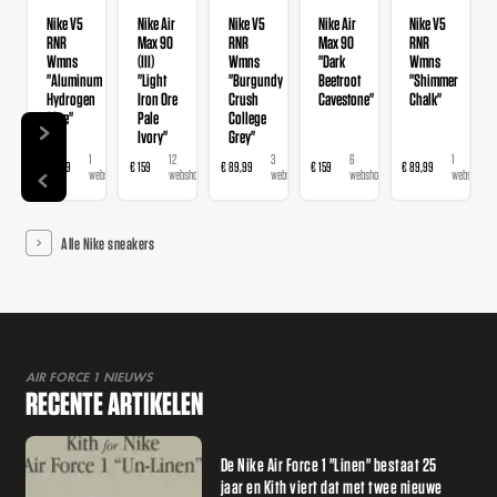
Nike V5
Nike Air
Nike V5
Nike Air
Nike V5
RNR
Max 90
RNR
Max 90
RNR
Wmns
(III)
Wmns
"Dark
Wmns
"Aluminum
"Light
"Burgundy
Beetroot
"Shimmer
Hydrogen
Iron Ore
Crush
Cavestone"
Chalk"
Blue"
Pale
College
Ivory"
Grey"
1
12
3
6
1
€ 89,99
€ 159
€ 89,99
€ 159
€ 89,99
€ 
webshop
webshops
webshops
webshops
webshop
Alle Nike sneakers
AIR FORCE 1 NIEUWS
RECENTE ARTIKELEN
De Nike Air Force 1 "Linen" bestaat 25
jaar en Kith viert dat met twee nieuwe