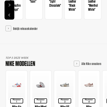
Hair
"Icon"
"Light
Leather
Leather
"Campfire
Chocolate"
"Black
"Menthol
Orange"
White"
White"
Bekijk releasekalender
TOP 5 DEZE WEEK
NIKE MODELLEN
Alle Nike sneakers
Nummer
Nummer
Nummer
Nummer
1
2
3
4
Nike Air
Nike Mind
Nike V5
Nike