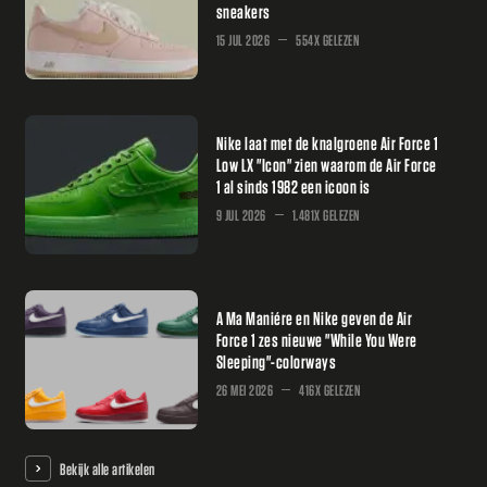
sneakers
15 JUL 2026
554X GELEZEN
Nike laat met de knalgroene Air Force 1
Low LX "Icon" zien waarom de Air Force
1 al sinds 1982 een icoon is
9 JUL 2026
1.481X GELEZEN
A Ma Maniére en Nike geven de Air
Force 1 zes nieuwe "While You Were
Sleeping"-colorways
26 MEI 2026
416X GELEZEN
Bekijk alle artikelen