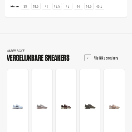
39
40.5
41
42.5
43
44
44.5
45.5
Maten
MEER NIKE
VERGELIJKBARE SNEAKERS
Alle Nike sneakers