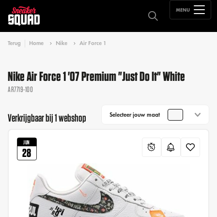
MENU
Terug
Home
Nike
Air Force 1
Nike Air Force 1 '07 Premium "Just Do It" White
AR7719-100
Selecteer jouw maat
Verkrijgbaar bij 1 webshop
JUN
28