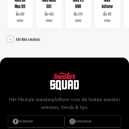
Max 90
001
RNR
Initiator
👍 810
👍 463
👍 270
👍 192
votes
votes
votes
votes
Alle Nike sneakers
Hét lifestyle sneakerplatform voor de laatste sneaker
releases, trends & tips.
FACEBOOK
INSTAGRAM