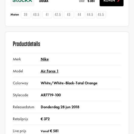
StockX
€ 581
KOPEN
vanaf
39
40.5
41
42.5
43
44
44.5
45.5
Maten
Productdetails
Merk
Nike
Model
Air Force 1
Colorway
White/White-Black-Total Orange
Stylecode
AR7719-100
Releasedatum
Donderdag 28 jun 2018
Retailprijs
€ 372
Live prijs
€ 581
Vanaf