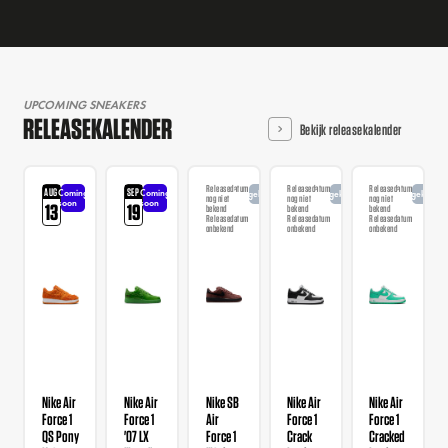
UPCOMING SNEAKERS
RELEASEKALENDER
Bekijk releasekalender
Releasedatum
Releasedatum
Releasedatum
AUG
SEP
Coming
Coming
Aangekondigd
Aangekondigd
Aangekondi
nog niet
nog niet
nog niet
soon
soon
13
19
bekend
bekend
bekend
Releasedatum
Releasedatum
Releasedatum
onbekend
onbekend
onbekend
Nike Air
Nike Air
Nike SB
Nike Air
Nike Air
Force 1
Force 1
Air
Force 1
Force 1
QS Pony
'07 LX
Force 1
Crack
Cracked