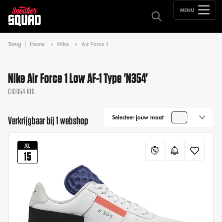
MENU
Terug
Home
Nike
Air Force 1
Nike Air Force 1 Low AF-1 Type 'N354'
CI0054-100
Selecteer jouw maat
Verkrijgbaar bij 1 webshop
JUL
15