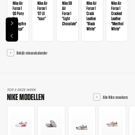
Nike Air
Nike Air
Nike SB
Nike Air
Nike Air
Force 1
Force 1
Air
Force 1
Force 1
QS Pony
'07 LX
Force 1
Crack
Cracked
Hair
"Icon"
"Light
Leather
Leather
"Campfire
Chocolate"
"Black
"Menthol
Orange"
White"
White"
Bekijk releasekalender
TOP 5 DEZE WEEK
NIKE MODELLEN
Alle Nike sneakers