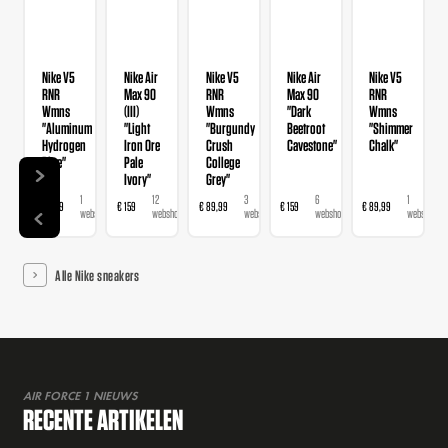
Nike V5
Nike Air
Nike V5
Nike Air
Nike V5
RNR
Max 90
RNR
Max 90
RNR
Wmns
(III)
Wmns
"Dark
Wmns
"Aluminum
"Light
"Burgundy
Beetroot
"Shimmer
Hydrogen
Iron Ore
Crush
Cavestone"
Chalk"
Blue"
Pale
College
Ivory"
Grey"
1
12
3
6
1
€ 89,99
€ 159
€ 89,99
€ 159
€ 89,99
webshop
webshops
webshops
webshops
webshop
Alle Nike sneakers
AIR FORCE 1 NIEUWS
RECENTE ARTIKELEN