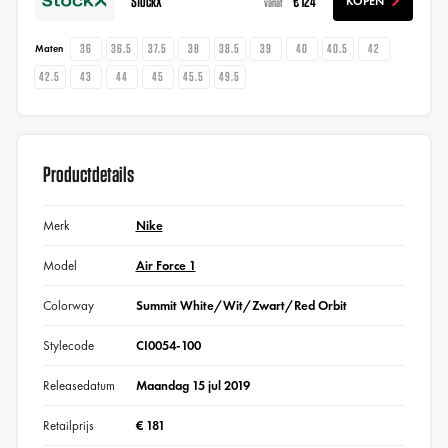
StockX
€ 124
KOPEN
vanaf
36
36.5
37.5
38
38.5
39
40
40.5
42
Maten
42.5
43
44
45
45.5
49.5
Productdetails
Merk
Nike
Model
Air Force 1
Colorway
Summit White/Wit/Zwart/Red Orbit
Stylecode
CI0054-100
Releasedatum
Maandag 15 jul 2019
Retailprijs
€ 181