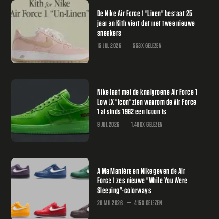
De Nike Air Force 1 "Linen" bestaat 25
jaar en Kith viert dat met twee nieuwe
sneakers
15 JUL 2026
553X GELEZEN
Nike laat met de knalgroene Air Force 1
Low LX "Icon" zien waarom de Air Force
1 al sinds 1982 een icoon is
9 JUL 2026
1.480X GELEZEN
A Ma Maniére en Nike geven de Air
Force 1 zes nieuwe "While You Were
Sleeping"-colorways
26 MEI 2026
415X GELEZEN