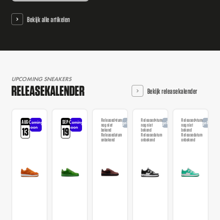
Bekijk alle artikelen
UPCOMING SNEAKERS
RELEASEKALENDER
Bekijk releasekalender
Releasedatum
Releasedatum
Releasedatum
AUG
SEP
Coming
Coming
Aangekondigd
Aangekondigd
Aangekondi
nog niet
nog niet
nog niet
soon
soon
13
19
bekend
bekend
bekend
Releasedatum
Releasedatum
Releasedatum
onbekend
onbekend
onbekend