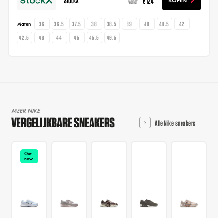
StockX
€ 124
KOPEN
vanaf
36
36.5
37.5
38
38.5
39
40
40.5
42
Maten
42.5
43
44
45
45.5
49.5
MEER NIKE
VERGELIJKBARE SNEAKERS
Alle Nike sneakers
Out
now