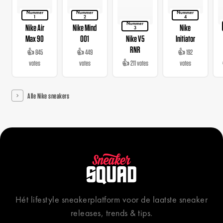
Nummer
Nummer
Nummer
1
2
4
Nummer
Nike Air
Nike Mind
Nike
3
Max 90
001
Nike V5
Initiator
RNR
👍 845
👍 449
👍 192
votes
votes
👍 211 votes
votes
Alle Nike sneakers
Hét lifestyle sneakerplatform voor de laatste sneaker
releases, trends & tips.