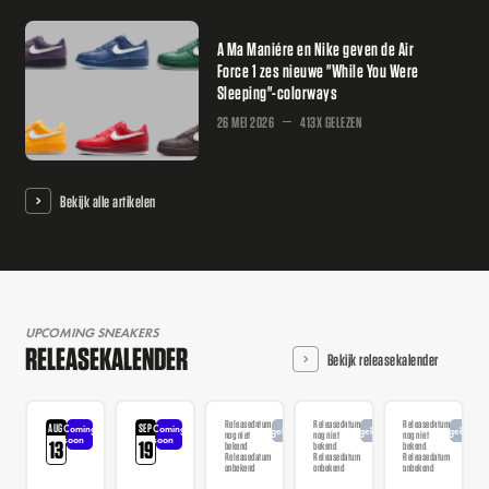
A Ma Maniére en Nike geven de Air
Force 1 zes nieuwe "While You Were
Sleeping"-colorways
26 MEI 2026
413X GELEZEN
Bekijk alle artikelen
UPCOMING SNEAKERS
RELEASEKALENDER
Bekijk releasekalender
Releasedatum
Releasedatum
Releasedatum
AUG
SEP
Coming
Coming
Aangekondigd
Aangekondigd
Aangekondi
nog niet
nog niet
nog niet
soon
soon
13
19
bekend
bekend
bekend
Releasedatum
Releasedatum
Releasedatum
onbekend
onbekend
onbekend