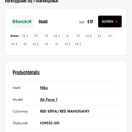
Verkrijgbaar bij 1 marketplace
StockX
€ 117
KOPEN
vanaf
38.5
39
40
40.5
41
42
42.5
43
44
Maten
44.5
45
45.5
46
47
47.5
48.5
Productdetails
Merk
Nike
Model
Air Force 1
Colorway
RED SEPIA/RED MAHOGANY
Stylecode
IO9555-201