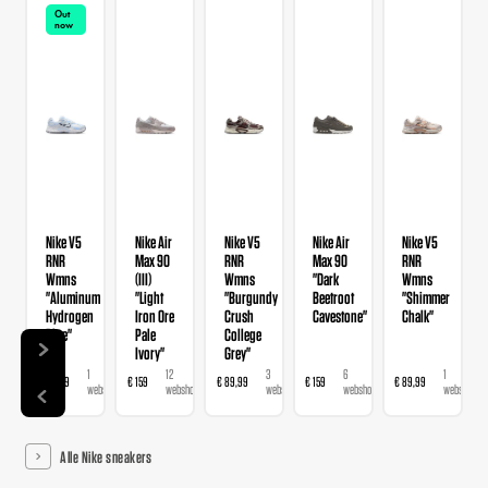
Out
now
Nike V5
Nike Air
Nike V5
Nike Air
Nike V5
RNR
Max 90
RNR
Max 90
RNR
Wmns
(III)
Wmns
"Dark
Wmns
"Aluminum
"Light
"Burgundy
Beetroot
"Shimmer
Hydrogen
Iron Ore
Crush
Cavestone"
Chalk"
Blue"
Pale
College
Ivory"
Grey"
1
12
3
6
1
€ 89,99
€ 159
€ 89,99
€ 159
€ 89,99
webshop
webshops
webshops
webshops
webshop
Alle Nike sneakers