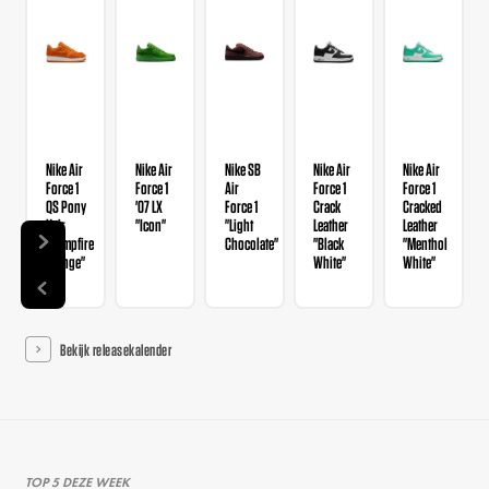
Nike Air
Nike Air
Nike SB
Nike Air
Nike Air
Force 1
Force 1
Air
Force 1
Force 1
QS Pony
'07 LX
Force 1
Crack
Cracked
Hair
"Icon"
"Light
Leather
Leather
"Campfire
Chocolate"
"Black
"Menthol
Orange"
White"
White"
Bekijk releasekalender
TOP 5 DEZE WEEK