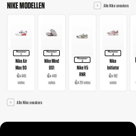
NIKE MODELLEN
Alle Nike sneakers
Nummer
Nummer
Nummer
1
2
4
Nummer
Nike Air
Nike Mind
Nike
3
Max 90
001
Nike V5
Initiator
RNR
👍 845
👍 449
👍 192
votes
votes
👍 211 votes
votes
Alle Nike sneakers