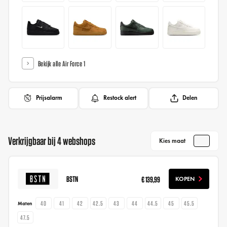
Bekijk alle Air Force 1
Prijsalarm
Restock alert
Delen
Verkrijgbaar bij 4 webshops
Kies maat
BSTN
€ 139,99
KOPEN
40
41
42
42.5
43
44
44.5
45
45.5
Maten
47.5