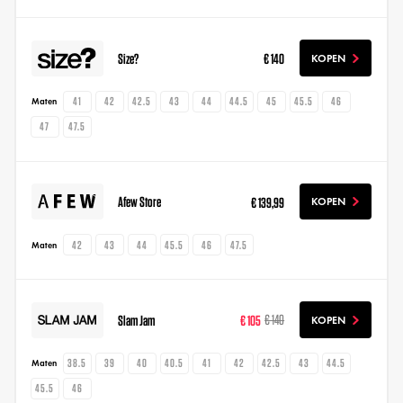
Size?
€ 140
KOPEN
41
42
42.5
43
44
44.5
45
45.5
46
Maten
47
47.5
Afew Store
€ 139,99
KOPEN
42
43
44
45.5
46
47.5
Maten
Slam Jam
€ 105
€ 140
KOPEN
38.5
39
40
40.5
41
42
42.5
43
44.5
Maten
45.5
46