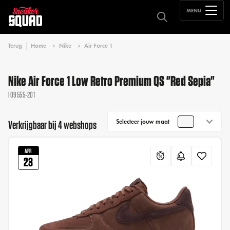
MENU
Terug
Home
Nike
Air Force 1
Nike Air Force 1 Low Retro Premium QS "Red Sepia"
IO9555-201
Selecteer jouw maat
Verkrijgbaar bij 4 webshops
APR
23