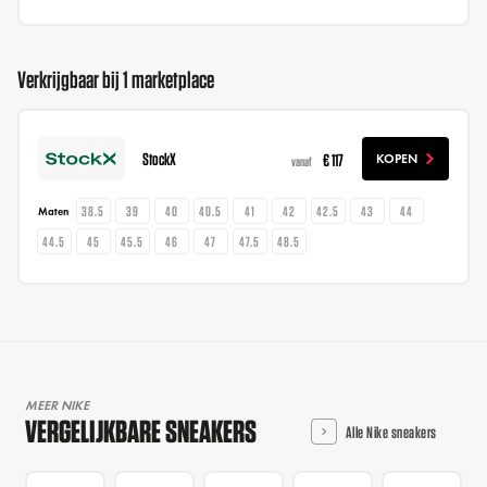
Verkrijgbaar bij 1 marketplace
StockX
€ 117
KOPEN
vanaf
38.5
39
40
40.5
41
42
42.5
43
44
Maten
44.5
45
45.5
46
47
47.5
48.5
MEER NIKE
VERGELIJKBARE SNEAKERS
Alle Nike sneakers