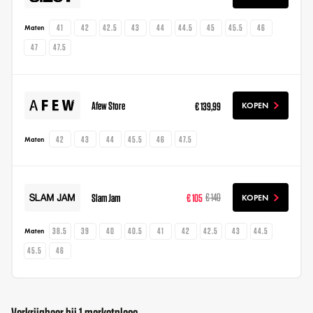
41
42
42.5
43
44
44.5
45
45.5
46
Maten
47
47.5
Afew Store
€ 139,99
KOPEN
42
43
44
45.5
46
47.5
Maten
Slam Jam
€ 105
€ 140
KOPEN
38.5
39
40
40.5
41
42
42.5
43
44.5
Maten
45.5
46