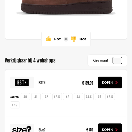
HOT
NOT
Verkrijgbaar bij 4 webshops
Kies maat
BSTN
€ 139,99
KOPEN
40
41
42
42.5
43
44
44.5
45
45.5
Maten
47.5
Size?
€ 140
KOPEN