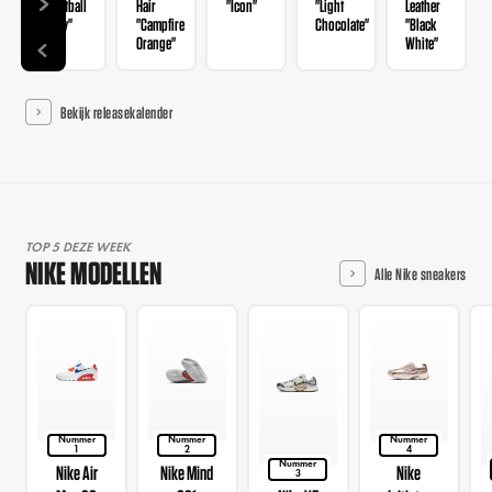
Football
Hair
"Icon"
"Light
Leather
Grey"
"Campfire
Chocolate"
"Black
Orange"
White"
Bekijk releasekalender
TOP 5 DEZE WEEK
NIKE MODELLEN
Alle Nike sneakers
Nummer
Nummer
Nummer
1
2
4
Nummer
Nike Air
Nike Mind
Nike
3