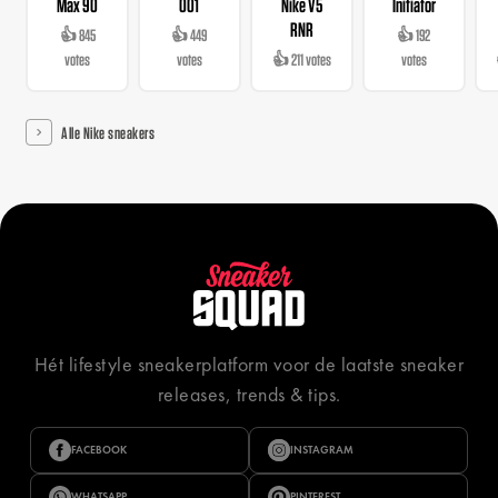
Max 90
001
Nike V5
Initiator
RNR
👍 845
👍 449
👍 192
votes
votes
👍 211 votes
votes
Alle Nike sneakers
Hét lifestyle sneakerplatform voor de laatste sneaker
releases, trends & tips.
FACEBOOK
INSTAGRAM
WHATSAPP
PINTEREST