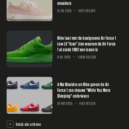
sneakers
15 JUL 2026
552X GELEZEN
Nike laat met de knalgroene Air Force 1
Low LX "Icon" zien waarom de Air Force
1 al sinds 1982 een icoon is
9 JUL 2026
1.480X GELEZEN
A Ma Maniére en Nike geven de Air
Force 1 zes nieuwe "While You Were
Sleeping"-colorways
26 MEI 2026
413X GELEZEN
Bekijk alle artikelen