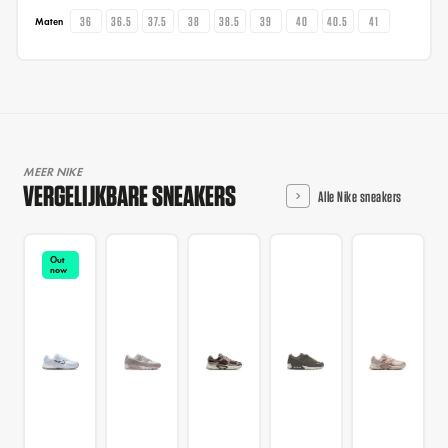
36
36.5
37.5
38
38.5
39
40
40.5
41
Maten
MEER NIKE
VERGELIJKBARE SNEAKERS
Alle Nike sneakers
Out
now