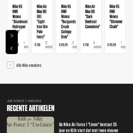
Nike V5
Nike Air
Nike V5
Nike Air
Nike V5
RNR
Max 90
RNR
Max 90
RNR
Wmns
(III)
Wmns
"Dark
Wmns
"Aluminum
"Light
"Burgundy
Beetroot
"Shimmer
Hydrogen
Iron Ore
Crush
Cavestone"
Chalk"
Blue"
Pale
College
Ivory"
Grey"
1
12
3
6
1
€ 89,99
€ 159
€ 89,99
€ 159
€ 89,99
webshop
webshops
webshops
webshops
webshop
Alle Nike sneakers
AIR FORCE 1 NIEUWS
RECENTE ARTIKELEN
De Nike Air Force 1 "Linen" bestaat 25
jaar en Kith viert dat met twee nieuwe