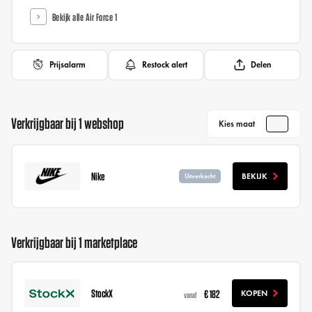
Bekijk alle Air Force 1
Prijsalarm
Restock alert
Delen
Verkrijgbaar bij 1 webshop
Kies maat
Nike
BEKIJK
Uitverkocht
Verkrijgbaar bij 1 marketplace
StockX
€ 182
KOPEN
vanaf