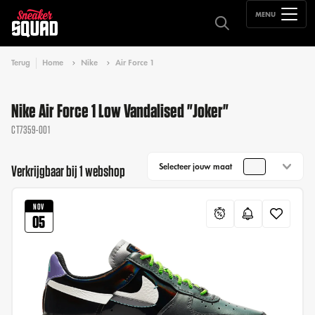
MENU
Terug
Home
Nike
Air Force 1
Nike Air Force 1 Low Vandalised "Joker"
CT7359-001
Selecteer jouw maat
Verkrijgbaar bij 1 webshop
NOV
05