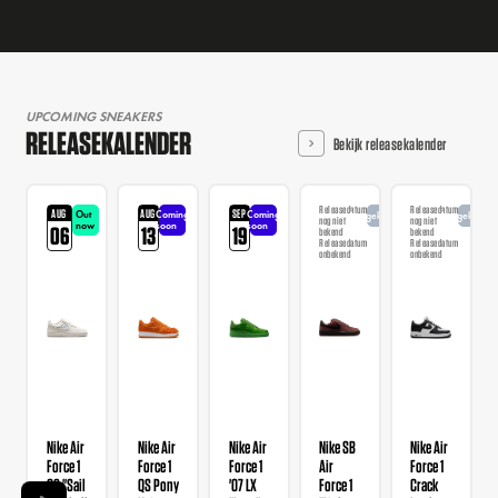
UPCOMING SNEAKERS
RELEASEKALENDER
Bekijk releasekalender
Releasedatum
Releasedatum
AUG
AUG
SEP
Out
Coming
Coming
Aangekondigd
Aangekondi
nog niet
nog niet
now
soon
soon
06
13
19
bekend
bekend
Releasedatum
Releasedatum
onbekend
onbekend
Nike Air
Nike Air
Nike Air
Nike SB
Nike Air
Force 1
Force 1
Force 1
Air
Force 1
GS "Sail
QS Pony
'07 LX
Force 1
Crack