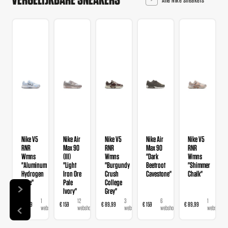
Nike V5
Nike Air
Nike V5
Nike Air
Nike V5
RNR
Max 90
RNR
Max 90
RNR
Wmns
(III)
Wmns
"Dark
Wmns
"Aluminum
"Light
"Burgundy
Beetroot
"Shimmer
Hydrogen
Iron Ore
Crush
Cavestone"
Chalk"
Blue"
Pale
College
Ivory"
Grey"
1
12
3
6
1
€ 89,99
€ 159
€ 89,99
€ 159
€ 89,99
webshop
webshops
webshops
webshops
webshop