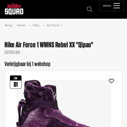
MENU
Terug
Home
Nike
Air Force 1
Nike Air Force 1 WMNS Rebel XX "Qipao"
CD7325-510
Verkrijgbaar bij 1 webshop
JUN
01