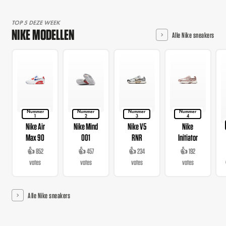
TOP 5 DEZE WEEK
NIKE MODELLEN
Alle Nike sneakers
Nummer
Nummer
Nummer
Nummer
1
2
3
4
Nike Air
Nike Mind
Nike V5
Nike
Max 90
001
RNR
Initiator
👍 852
👍 457
👍 234
👍 192
votes
votes
votes
votes
Alle Nike sneakers