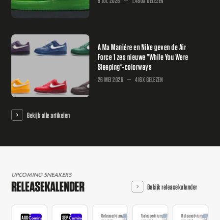
9 JUL 2026
1.480X GELEZEN
A Ma Maniére en Nike geven de Air
Force 1 zes nieuwe "While You Were
Sleeping"-colorways
26 MEI 2026
416X GELEZEN
Bekijk alle artikelen
UPCOMING SNEAKERS
RELEASEKALENDER
Bekijk releasekalender
Releasedatum
Releasedatum
Releasedatum
AUG
SEP
Coming
Coming
Aangekondigd
Aangekondigd
Aangekondi