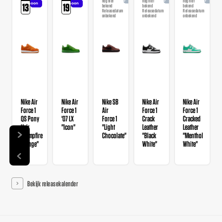
nog niet
nog niet
nog niet
soon
soon
13
19
bekend
bekend
bekend
Releasedatum
Releasedatum
Releasedatum
onbekend
onbekend
onbekend
Nike Air
Nike Air
Nike SB
Nike Air
Nike Air
Force 1
Force 1
Air
Force 1
Force 1
QS Pony
'07 LX
Force 1
Crack
Cracked
Hair
"Icon"
"Light
Leather
Leather
"Campfire
Chocolate"
"Black
"Menthol
Orange"
White"
White"
Bekijk releasekalender