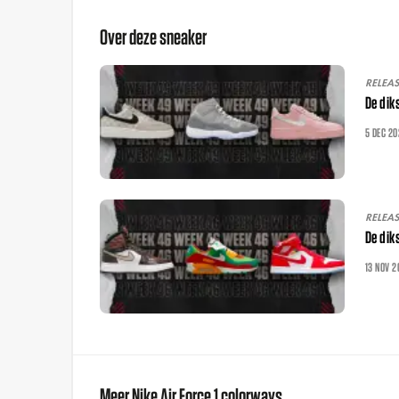
Over deze sneaker
RELEA
De dik
5 DEC 20
RELEA
De dik
13 NOV 2
Meer Nike Air Force 1 colorways