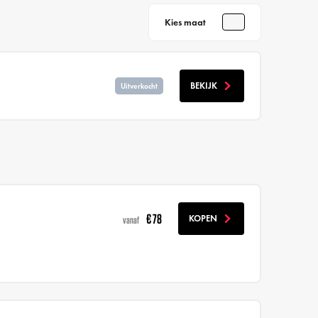
Kies maat
BEKIJK
Uitverkocht
€ 78
KOPEN
vanaf