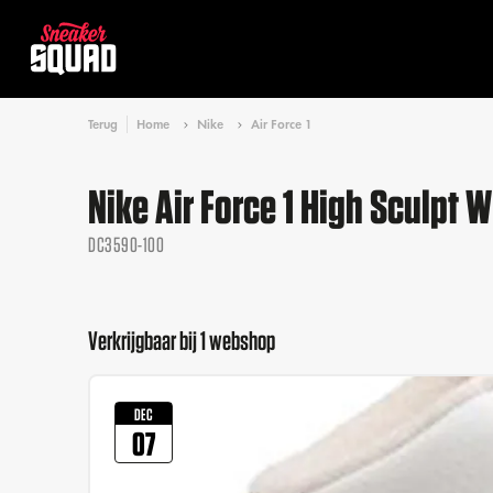
Terug
Home
Nike
Air Force 1
Nike Air Force 1 High Sculpt
DC3590-100
Verkrijgbaar bij 1 webshop
DEC
07