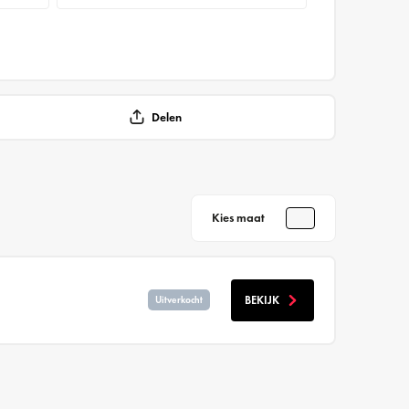
Delen
Kies maat
BEKIJK
Uitverkocht