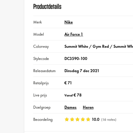
Productdetails
Merk
Nike
Model
Air Force 1
Colorway
Summit White / Gym Red / Summit Wh
Stylecode
DC3590-100
Releasedatum
Dinsdag 7 dec 2021
Retailprijs
€ 71
Live prijs
€ 78
Vanaf
Doelgroep
Dames
Heren
Beoordeling
10.0
(16 votes)