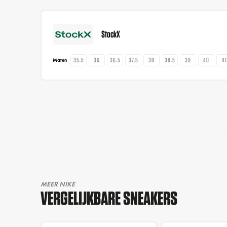
StockX
35.5
36
36.5
37.5
38
38.5
39
40
4
Maten
MEER NIKE
VERGELIJKBARE SNEAKERS