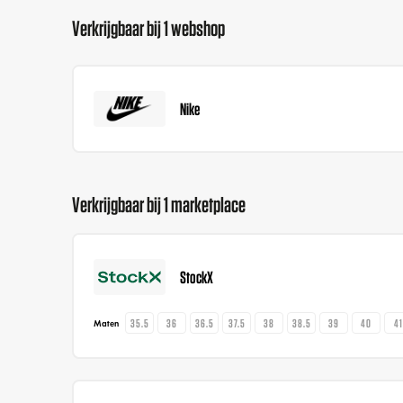
Verkrijgbaar bij 1 webshop
Nike
Verkrijgbaar bij 1 marketplace
StockX
35.5
36
36.5
37.5
38
38.5
39
40
4
Maten