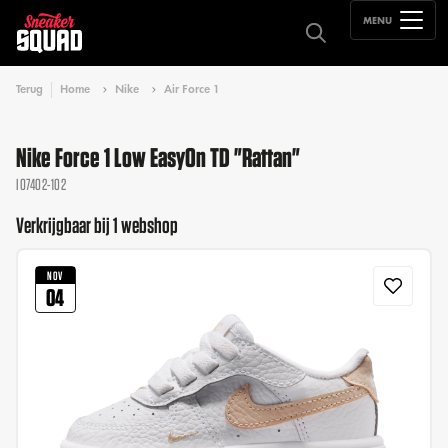
MENU
Terug
Home
Nike
Air Force 1
Nike Force 1 Low EasyOn TD "Rattan"
IO7402-102
Verkrijgbaar bij 1 webshop
NOV
04