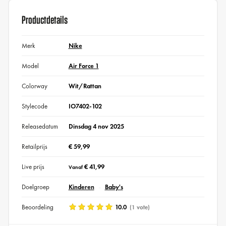
Productdetails
Merk
Nike
Model
Air Force 1
Colorway
Wit/Rattan
Stylecode
IO7402-102
Releasedatum
Dinsdag 4 nov 2025
Retailprijs
€ 59,99
Live prijs
€ 41,99
Vanaf
Doelgroep
Kinderen
Baby's
Beoordeling
10.0
(1 vote)