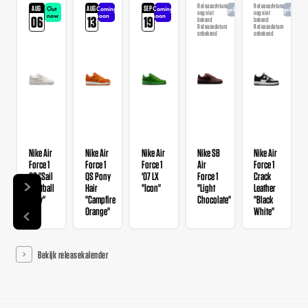
Releasedatum
Releasedatum
AUG
AUG
SEP
Out
Coming
Coming
Aangekondigd
Aangekondi
nog niet
nog niet
now
soon
soon
06
13
19
bekend
bekend
Releasedatum
Releasedatum
onbekend
onbekend
Nike Air
Nike Air
Nike Air
Nike SB
Nike Air
Force 1
Force 1
Force 1
Air
Force 1
GS "Sail
QS Pony
'07 LX
Force 1
Crack
Football
Hair
"Icon"
"Light
Leather
Grey"
"Campfire
Chocolate"
"Black
Orange"
White"
Bekijk releasekalender