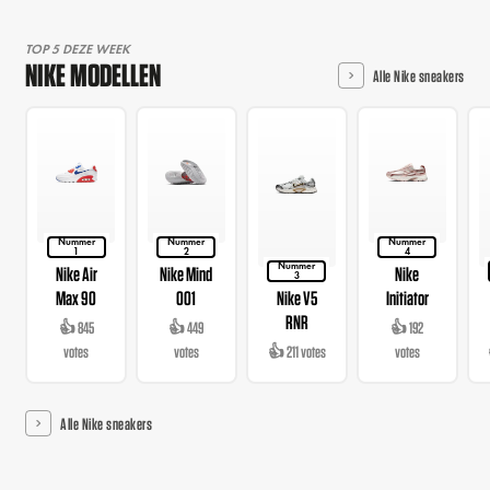
TOP 5 DEZE WEEK
NIKE MODELLEN
Alle Nike sneakers
Nummer
Nummer
Nummer
1
2
4
Nummer
Nike Air
Nike Mind
Nike
3
Max 90
001
Nike V5
Initiator
RNR
👍 845
👍 449
👍 192
votes
votes
👍 211 votes
votes
Alle Nike sneakers