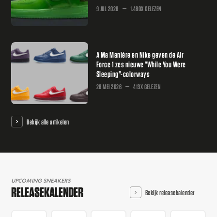
9 JUL 2026
1.480X GELEZEN
A Ma Maniére en Nike geven de Air
Force 1 zes nieuwe "While You Were
Sleeping"-colorways
26 MEI 2026
413X GELEZEN
Bekijk alle artikelen
UPCOMING SNEAKERS
RELEASEKALENDER
Bekijk releasekalender