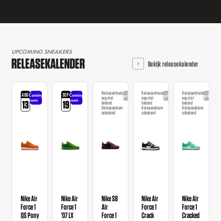
UPCOMING SNEAKERS
RELEASEKALENDER
Bekijk releasekalender
Releasedatum
Releasedatum
Releasedatum
AUG
SEP
Coming
Coming
Aangekondigd
Aangekondigd
Aangekondi
nog niet
nog niet
nog niet
soon
soon
13
19
bekend
bekend
bekend
Releasedatum
Releasedatum
Releasedatum
onbekend
onbekend
onbekend
Nike Air
Nike Air
Nike SB
Nike Air
Nike Air
Force 1
Force 1
Air
Force 1
Force 1
QS Pony
'07 LX
Force 1
Crack
Cracked