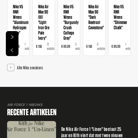
Nike V5
Nike Air
Nike V5
Nike Air
Nike V5
RNR
Max 90
RNR
Max 90
RNR
Wmns
(III)
Wmns
"Dark
Wmns
"Aluminum
"Light
"Burgundy
Beetroot
"Shimmer
Hydrogen
Iron Ore
Crush
Cavestone"
Chalk"
Blue"
Pale
College
Ivory"
Grey"
1
12
3
6
1
€ 89,99
€ 159
€ 89,99
€ 159
€ 89,99
webshop
webshops
webshops
webshops
webshop
Alle Nike sneakers
AIR FORCE 1 NIEUWS
RECENTE ARTIKELEN
De Nike Air Force 1 "Linen" bestaat 25
jaar en Kith viert dat met twee nieuwe