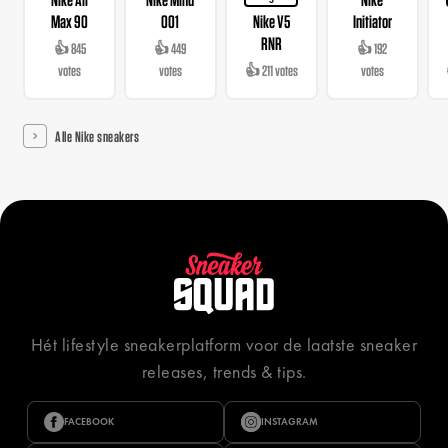
3
Max 90
001
Nike V5
Initiator
RNR
👍 845
👍 449
👍 192
votes
votes
👍 211 votes
votes
Alle Nike sneakers
Hét lifestyle sneakerplatform voor de laatste sneaker
releases, trends & tips.
FACEBOOK
INSTAGRAM