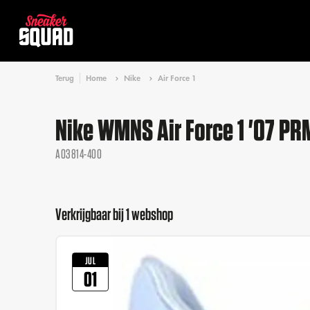
Terug
Home
Nike
Air Force 1
Nike WMNS Air Force 1 '07 PRM
AO3814-400
Verkrijgbaar bij 1 webshop
JUL
01