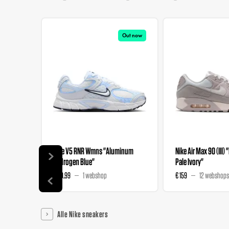
Out now
Nike V5 RNR Wmns "Aluminum
Nike Air Max 90 (III) 
Hydrogen Blue"
Pale Ivory"
€ 89,99
1 webshop
€ 159
12 webshops
Alle Nike sneakers