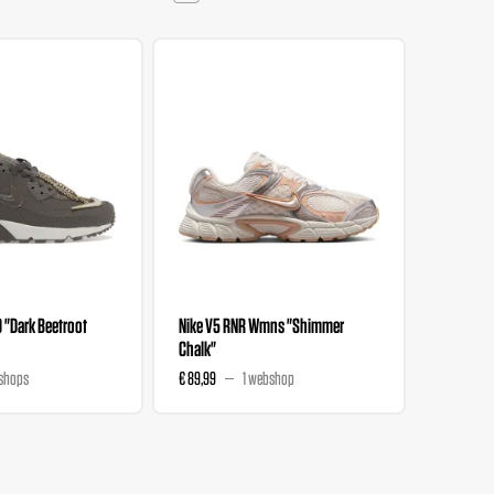
0 "Dark Beetroot
Nike V5 RNR Wmns "Shimmer
Nike V5 
Chalk"
Magenta
shops
€ 89,99
1 webshop
€ 89,99