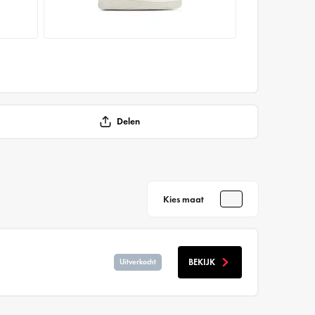
Delen
Kies maat
BEKIJK
Uitverkocht