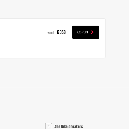
€ 358
KOPEN
vanaf
Alle Nike sneakers