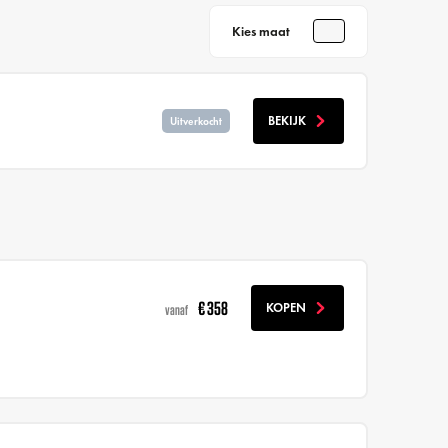
Kies maat
BEKIJK
Uitverkocht
€ 358
KOPEN
vanaf