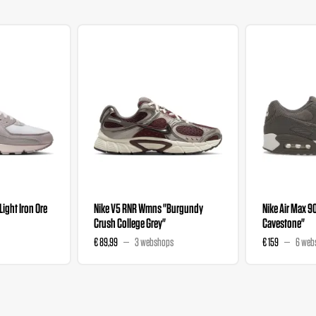
"Light Iron Ore
Nike V5 RNR Wmns "Burgundy
Nike Air Max 9
Crush College Grey"
Cavestone"
€ 89,99
3 webshops
€ 159
6 web