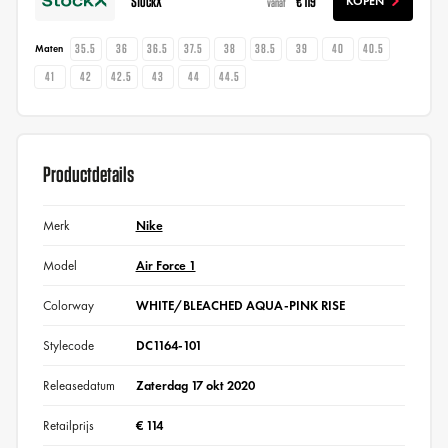
StockX
€ 119
KOPEN
vanaf
35.5
36
36.5
37.5
38
38.5
39
40
40.5
Maten
41
42
42.5
43
44
44.5
Productdetails
Merk
Nike
Model
Air Force 1
Colorway
WHITE/BLEACHED AQUA-PINK RISE
Stylecode
DC1164-101
Releasedatum
Zaterdag 17 okt 2020
Retailprijs
€ 114