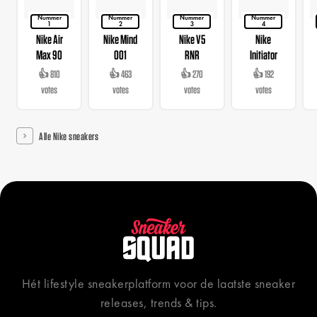
Nummer
Nummer
Nummer
Nummer
1
2
3
4
Nike Air
Nike Mind
Nike V5
Nike
Max 90
001
RNR
Initiator
👍 810
👍 463
👍 270
👍 192
votes
votes
votes
votes
Alle Nike sneakers
Hét lifestyle sneakerplatform voor de laatste sneaker
releases, trends & tips.