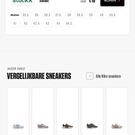
StockX
€ 119
KOPEN
vanaf
35.5
36
36.5
37.5
38
38.5
39
40
40.5
Maten
41
42
42.5
43
44
44.5
MEER NIKE
VERGELIJKBARE SNEAKERS
Alle Nike sneakers