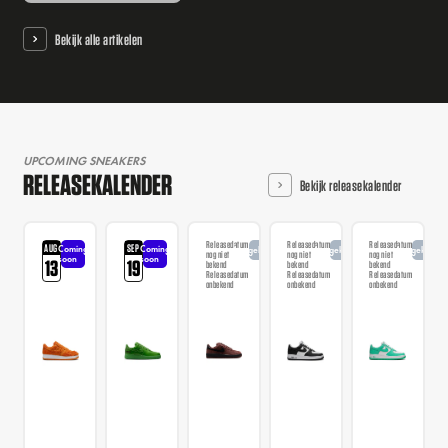
Bekijk alle artikelen
UPCOMING SNEAKERS
RELEASEKALENDER
Bekijk releasekalender
Releasedatum
Releasedatum
Releasedatum
AUG
SEP
Coming
Coming
Aangekondigd
Aangekondigd
Aangekondi
nog niet
nog niet
nog niet
soon
soon
13
19
bekend
bekend
bekend
Releasedatum
Releasedatum
Releasedatum
onbekend
onbekend
onbekend