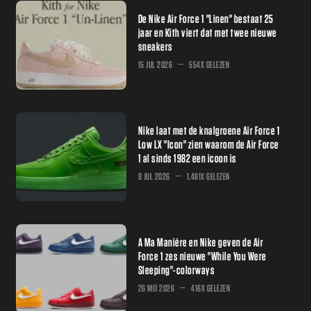
De Nike Air Force 1 "Linen" bestaat 25
jaar en Kith viert dat met twee nieuwe
sneakers
15 JUL 2026
554X GELEZEN
Nike laat met de knalgroene Air Force 1
Low LX "Icon" zien waarom de Air Force
1 al sinds 1982 een icoon is
9 JUL 2026
1.481X GELEZEN
A Ma Maniére en Nike geven de Air
Force 1 zes nieuwe "While You Were
Sleeping"-colorways
26 MEI 2026
416X GELEZEN