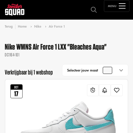
MENU
Terug
Home
Nike
Air Force 1
Nike WMNS Air Force 1 LXX "Bleaches Aqua"
DC1164-101
Selecteer jouw maat
Verkrijgbaar bij 1 webshop
OCT
17