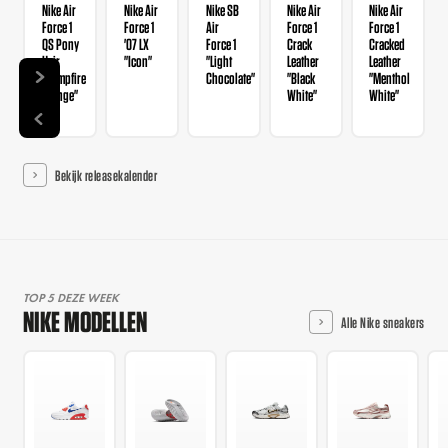
Nike Air
Nike Air
Nike SB
Nike Air
Nike Air
Force 1
Force 1
Air
Force 1
Force 1
QS Pony
'07 LX
Force 1
Crack
Cracked
Hair
"Icon"
"Light
Leather
Leather
"Campfire
Chocolate"
"Black
"Menthol
Orange"
White"
White"
Bekijk releasekalender
TOP 5 DEZE WEEK
NIKE MODELLEN
Alle Nike sneakers