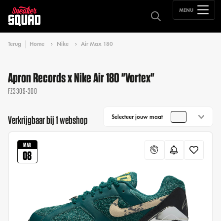
MENU
Terug
Home
Nike
Air Max 180
Apron Records x Nike Air 180 "Vortex"
FZ3309-300
Selecteer jouw maat
Verkrijgbaar bij 1 webshop
MAR
08