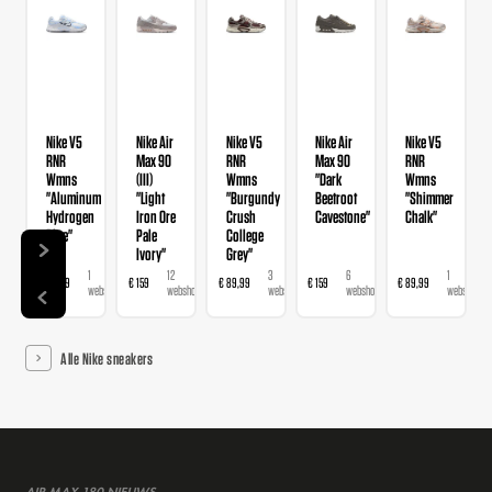
Nike V5
Nike Air
Nike V5
Nike Air
Nike V5
RNR
Max 90
RNR
Max 90
RNR
Wmns
(III)
Wmns
"Dark
Wmns
"Aluminum
"Light
"Burgundy
Beetroot
"Shimmer
Hydrogen
Iron Ore
Crush
Cavestone"
Chalk"
Blue"
Pale
College
Ivory"
Grey"
1
12
3
6
1
€ 89,99
€ 159
€ 89,99
€ 159
€ 89,99
webshop
webshops
webshops
webshops
webshop
Alle Nike sneakers
AIR MAX 180 NIEUWS