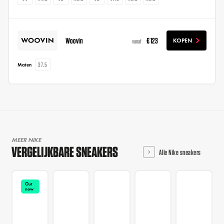
Woovin
€ 123
KOPEN
vanaf
37.5
Maten
MEER NIKE
VERGELIJKBARE SNEAKERS
Alle Nike sneakers
Out
now