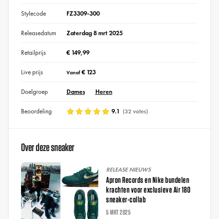
Stylecode
FZ3309-300
Releasedatum
Zaterdag 8 mrt 2025
Retailprijs
€ 149,99
Live prijs
€ 123
Vanaf
Doelgroep
Dames
Heren
Beoordeling
9.1
(32 votes)
Over deze sneaker
RELEASE NIEUWS
Apron Records en Nike bundelen
krachten voor exclusieve Air 180
sneaker-collab
5 MRT 2025