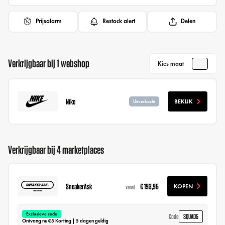
Prijsalarm
Restock alert
Delen
Verkrijgbaar bij 1 webshop
Kies maat
Nike
BEKIJK
Uitverkocht
Verkrijgbaar bij 4 marketplaces
SneakerAsk
€ 193,95
KOPEN
vanaf
Exclusieve code
SQUAD5
Code
Ontvang nu €5 Korting | 5 dagen geldig