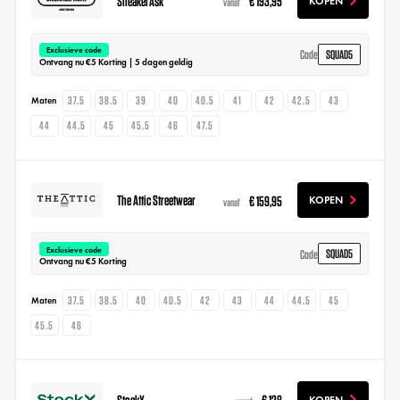
SneakerAsk
€ 193,95
KOPEN
vanaf
Exclusieve code
SQUAD5
Code
Ontvang nu €5 Korting | 5 dagen geldig
37.5
38.5
39
40
40.5
41
42
42.5
43
Maten
44
44.5
45
45.5
46
47.5
The Attic Streetwear
€ 159,95
KOPEN
vanaf
Exclusieve code
SQUAD5
Code
Ontvang nu €5 Korting
37.5
38.5
40
40.5
42
43
44
44.5
45
Maten
45.5
46
StockX
€ 128
KOPEN