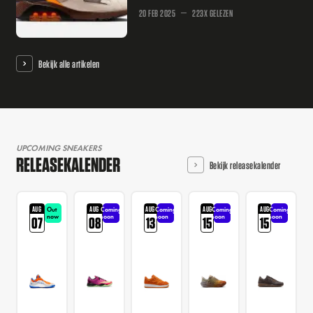
20 FEB 2025
223X GELEZEN
Bekijk alle artikelen
UPCOMING SNEAKERS
RELEASEKALENDER
Bekijk releasekalender
AUG
AUG
AUG
AUG
AUG
Out
Coming
Coming
Coming
Coming
now
soon
soon
soon
soon
07
08
13
15
15