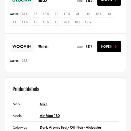
vanaf
37.5
38
38.5
39
40.5
41
42
42.5
43
Maten
44
44.5
45
45.5
46
47.5
48.5
49.5
Woovin
€ 123
KOPEN
vanaf
37.5
Maten
Productdetails
Merk
Nike
Model
Air Max 180
Colorway
Dark Atomic Teal/Off Noir-Alabaster