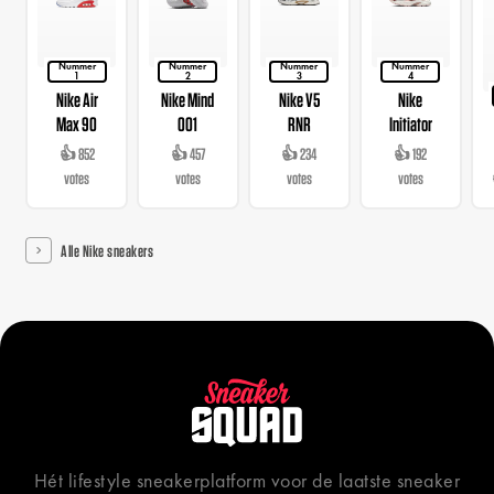
Nummer
Nummer
Nummer
Nummer
1
2
3
4
Nike Air
Nike Mind
Nike V5
Nike
Max 90
001
RNR
Initiator
👍 852
👍 457
👍 234
👍 192
votes
votes
votes
votes
Alle Nike sneakers
Hét lifestyle sneakerplatform voor de laatste sneaker