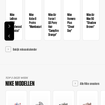
Nike
Nike
Nike Air
Nike
Nike Air
LeBron
Kobe 8
Force 1
Vomero
Max 90
XXIII
Protro
QS Pony
Plus
"Shadow
"Hardwood
"Mambacurial"
Hair
"Cheat
Brown"
Classics"
"Campfire
Day"
Orange"
Bekijk releasekalender
TOP 5 DEZE WEEK
NIKE MODELLEN
Alle Nike sneakers