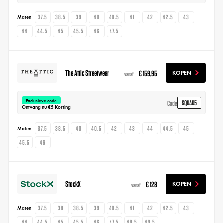
37.5
38.5
39
40
40.5
41
42
42.5
43
Maten
44
44.5
45
45.5
46
47.5
The Attic Streetwear
€ 159,95
KOPEN
vanaf
Exclusieve code
SQUAD5
Code
Ontvang nu €5 Korting
37.5
38.5
40
40.5
42
43
44
44.5
45
Maten
45.5
46
StockX
€ 128
KOPEN
vanaf
37.5
38
38.5
39
40.5
41
42
42.5
43
Maten
44
44.5
45
45.5
46
47.5
48.5
49.5