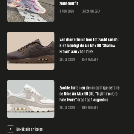
zomeroutfit
3 AUG 2026
1.622X GELEZEN
Van donkerbruin leer tot zacht suède:
Nike kondigt de Air Max 90 "Shadow
Brown" aan voor 2026
26 JUL 2026
151X GELEZEN
Zachte tinten en denimachtige details:
de Nike Air Max 90 (III) "Light Iron Ore
Pale Ivory" dropt op 1 augustus
26 JUL 2026
116X GELEZEN
Bekijk alle artikelen