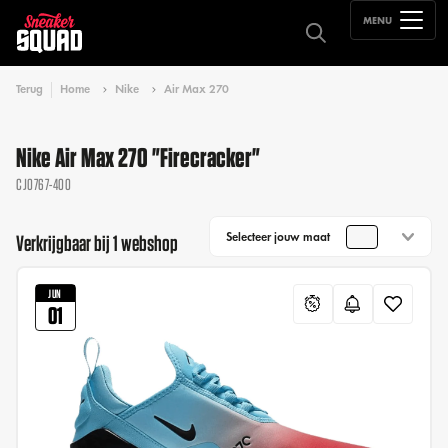
MENU
Terug
Home
Nike
Air Max 270
Nike Air Max 270 "Firecracker"
CJ0767-400
Selecteer jouw maat
Verkrijgbaar bij 1 webshop
JUN
01