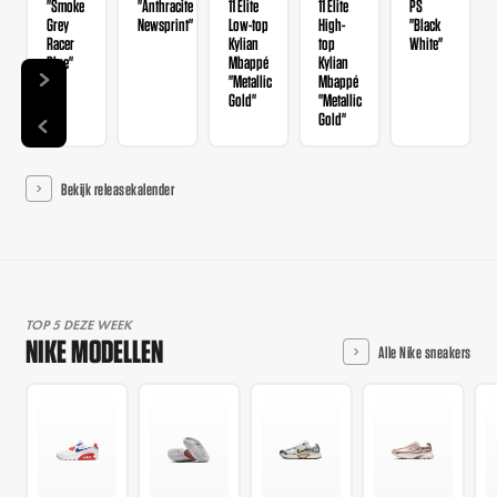
"Smoke
"Anthracite
11 Elite
11 Elite
PS
Grey
Newsprint"
Low-top
High-
"Black
Racer
Kylian
top
White"
Blue"
Mbappé
Kylian
"Metallic
Mbappé
Gold"
"Metallic
Gold"
Bekijk releasekalender
TOP 5 DEZE WEEK
NIKE MODELLEN
Alle Nike sneakers