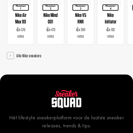
Nummer
Nummer
Nummer
Nummer
1
2
3
4
Nike Air
Nike Mind
Nike V5
Nike
Max 90
001
RNR
Initiator
👍 576
👍 473
👍 284
👍 192
votes
votes
votes
votes
Alle Nike sneakers
Hét lifestyle sneakerplatform voor de laatste sneaker
releases, trends & tips.