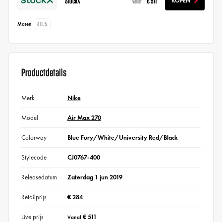
StockX
€ 511
KOPEN
vanaf
40.5
Maten
Productdetails
Merk
Nike
Model
Air Max 270
Colorway
Blue Fury/White/University Red/Black
Stylecode
CJ0767-400
Releasedatum
Zaterdag 1 jun 2019
Retailprijs
€ 284
Live prijs
€ 511
Vanaf