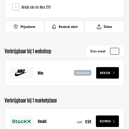
Bekijk alle Air Max 270
Prijsalarm
Restock alert
Delen
Verkrijgbaar bij 1 webshop
Kies maat
Nike
BEKIJK
Uitverkocht
Verkrijgbaar bij 1 marketplace
StockX
€ 511
KOPEN
vanaf