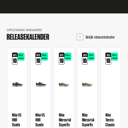
UPCOMING SNEAKERS
RELEASEKALENDER
Bekijk releasekalender
AUG
AUG
AUG
AUG
AUG
Out
Out
Out
Out
Out
now
now
now
now
now
10
10
10
10
10
Nike V5
Nike V5
Nike
Nike
Nike
RNR
RNR
Mercurial
Mercurial
Tennis
Suede
Suede
Superfly
Superfly
Classic