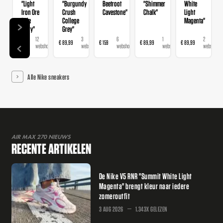
um
"Light
"Burgundy
Beetroot
"Shimmer
White
n
Iron Ore
Crush
Cavestone"
Chalk"
Light
Pale
College
Magenta"
Ivory"
Grey"
1
12
3
6
1
2
€ 159
€ 89,99
€ 159
€ 89,99
€ 89,99
webshop
webshops
webshops
webshops
webshop
webshops
Alle Nike sneakers
AIR MAX 270 NIEUWS
RECENTE ARTIKELEN
De Nike V5 RNR "Summit White Light
Magenta" brengt kleur naar iedere
zomeroutfit
3 AUG 2026
1.343X GELEZEN