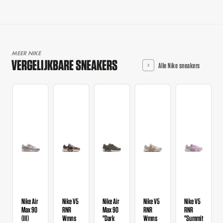
MEER NIKE
VERGELIJKBARE SNEAKERS
Alle Nike sneakers
Nike Air
Nike V5
Nike Air
Nike V5
Nike V5
Max 90
RNR
Max 90
RNR
RNR
(III)
Wmns
"Dark
Wmns
"Summit