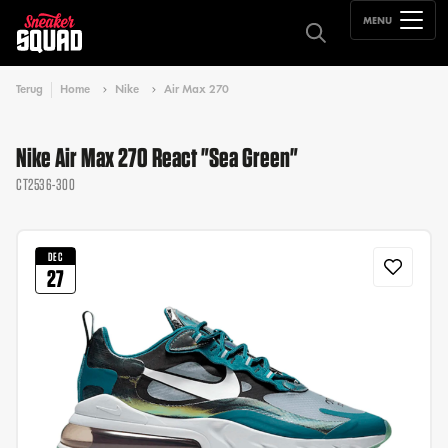
MENU
Terug
Home
Nike
Air Max 270
Nike Air Max 270 React "Sea Green"
CT2536-300
DEC
27