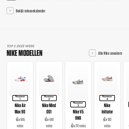
Bekijk releasekalender
TOP 5 DEZE WEEK
NIKE MODELLEN
Alle Nike sneakers
Nummer
Nummer
Nummer
1
2
4
Nummer
Nike Air
Nike Mind
Nike
3
Max 90
001
Nike V5
Initiator
RNR
👍 845
👍 449
👍 192
votes
votes
👍 211 votes
votes