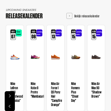
UPCOMING SNEAKERS
RELEASEKALENDER
Bekijk releasekalender
AUG
AUG
AUG
AUG
AUG
Out
Coming
Coming
Coming
Coming
now
soon
soon
soon
soon
07
08
13
15
15
Nike
Nike
Nike Air
Nike
Nike Air
LeBron
Kobe 8
Force 1
Vomero
Max 90
XXIII
Protro
QS Pony
Plus
"Shadow
"Hardwood
"Mambacurial"
Hair
"Cheat
Brown"
Classics"
"Campfire
Day"
Orange"