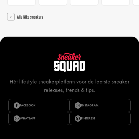
Alle Nike sneakers
Hét lifestyle sneakerplatform voor de laatste sneaker
releases, trends & tips.
FACEBOOK
INSTAGRAM
WHATSAPP
PINTEREST