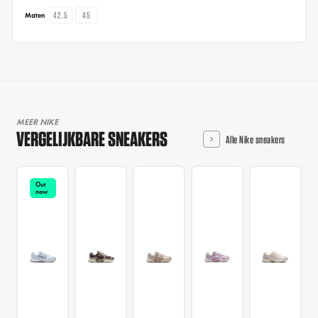
42.5
45
Maten
MEER NIKE
VERGELIJKBARE SNEAKERS
Alle Nike sneakers
Out
now