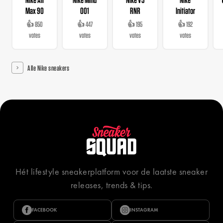
Max 90
001
RNR
Initiator
👍 850
👍 447
👍 195
👍 192
votes
votes
votes
votes
Alle Nike sneakers
Hét lifestyle sneakerplatform voor de laatste sneaker
releases, trends & tips.
FACEBOOK
INSTAGRAM