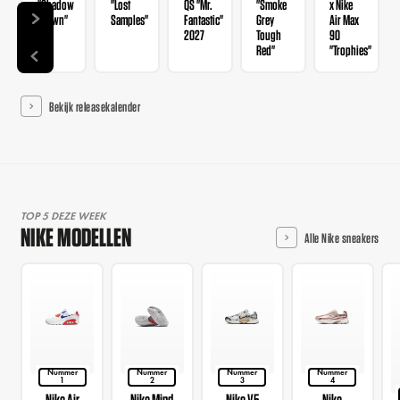
"Shadow
"Lost
QS "Mr.
"Smoke
x Nike
Brown"
Samples"
Fantastic"
Grey
Air Max
2027
Tough
90
Red"
"Trophies"
Bekijk releasekalender
TOP 5 DEZE WEEK
NIKE MODELLEN
Alle Nike sneakers
Nummer
Nummer
Nummer
Nummer
1
2
3
4
Nike Air
Nike Mind
Nike V5
Nike