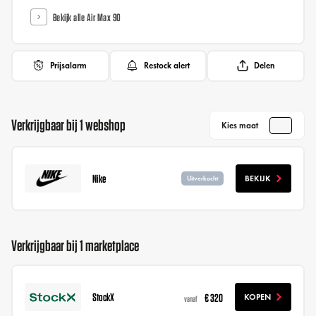
Bekijk alle Air Max 90
Prijsalarm
Restock alert
Delen
Verkrijgbaar bij 1 webshop
Kies maat
Nike
BEKIJK
Uitverkocht
Verkrijgbaar bij 1 marketplace
StockX
€ 320
KOPEN
vanaf