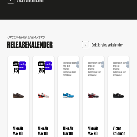
Bekijk alle artikelen
UPCOMING SNEAKERS
RELEASEKALENDER
Bekijk releasekalender
Releasedatum
Releasedatum
Releasedatum
AUG
MAR
Coming
Coming
Aangekondigd
Aangekondigd
Aangekondi
nog niet
nog niet
nog niet
soon
soon
15
26
bekend
bekend
bekend
Releasedatum
Releasedatum
Releasedatum
onbekend
onbekend
onbekend
Nike Air
Nike Air
Nike Air
Nike Air
Victor
Max 90
Max 90
Max 90
Max 90
Solomon