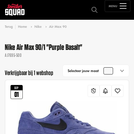
MENU
Terug
Home
Nike
Air Max 90
Nike Air Max 90/1 "Purple Basalt"
AJ7695-500
Selecteer jouw maat
Verkrijgbaar bij 1 webshop
SEP
01