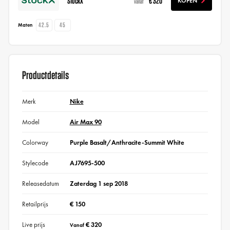
StockX
€ 320
KOPEN
vanaf
42.5
45
Maten
Productdetails
Merk
Nike
Model
Air Max 90
Colorway
Purple Basalt/Anthracite-Summit White
Stylecode
AJ7695-500
Releasedatum
Zaterdag 1 sep 2018
Retailprijs
€ 150
Live prijs
€ 320
Vanaf