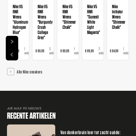
Nike V5
Nike V5
Nike V5
Nike V5
Nike
RNR
RNR
RNR
RNR
Initiator
Wmns
Wmns
Wmns
"Summit
Wmns
"Aluminum
"Burgundy
"Shimmer
White
"Shimmer
Hydrogen
Crush
Chalk"
Light
Chalk"
Blue"
College
Magenta"
Grey"
1
3
1
2
1
€ 89,99
€ 89,99
€ 89,99
€ 89,99
€ 84,99
webshop
webshops
webshop
webshops
webshop
Alle Nike sneakers
AIR MAX 90 NIEUWS
RECENTE ARTIKELEN
Van donkerbruin leer tot zacht suède: