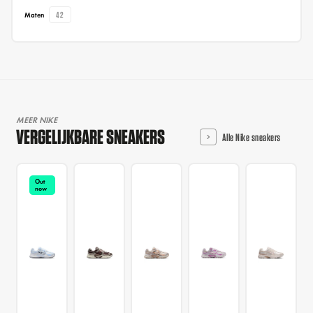
42
Maten
MEER NIKE
VERGELIJKBARE SNEAKERS
Alle Nike sneakers
Out
now