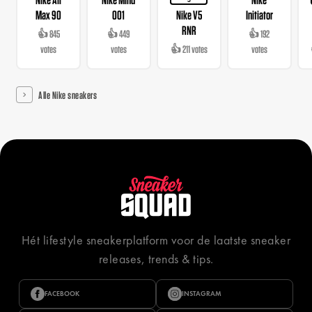
3
Max 90
001
Nike V5
Initiator
RNR
👍 845
👍 449
👍 192
votes
votes
👍 211 votes
votes
Alle Nike sneakers
Hét lifestyle sneakerplatform voor de laatste sneaker
releases, trends & tips.
FACEBOOK
INSTAGRAM