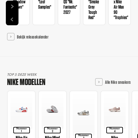
"Shadow
"Lost
QS "Mr.
"Smoke
x Nike
Brown"
Samples"
Fantastic"
Grey
Air Max
2027
Tough
90
Red"
"Trophies"
Bekijk releasekalender
TOP 5 DEZE WEEK
NIKE MODELLEN
Alle Nike sneakers
Nummer
Nummer
Nummer
1
2
4
Nummer
Nike Air
Nike Mind
Nike