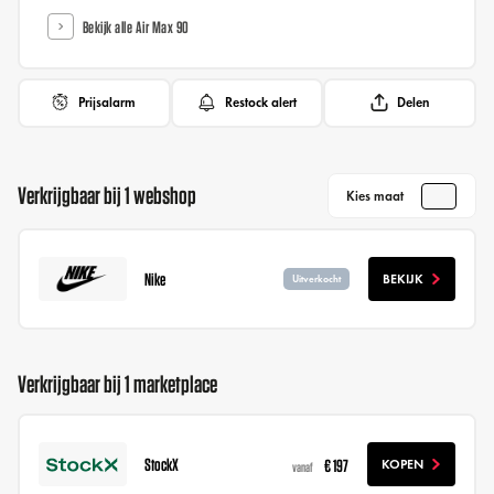
Bekijk alle Air Max 90
Prijsalarm
Restock alert
Delen
Verkrijgbaar bij 1 webshop
Kies maat
Nike
BEKIJK
Uitverkocht
Verkrijgbaar bij 1 marketplace
StockX
€ 197
KOPEN
vanaf