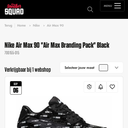
MENU
Terug
Home
Nike
Air Max 90
Nike Air Max 90 "Air Max Branding Pack" Black
700155-015
Selecteer jouw maat
Verkrijgbaar bij 1 webshop
SEP
06