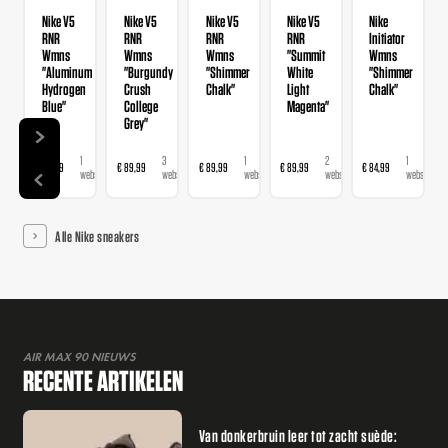
Nike V5
Nike V5
Nike V5
Nike V5
Nike
RNR
RNR
RNR
RNR
Initiator
Wmns
Wmns
Wmns
"Summit
Wmns
"Aluminum
"Burgundy
"Shimmer
White
"Shimmer
Hydrogen
Crush
Chalk"
Light
Chalk"
Blue"
College
Magenta"
Grey"
1
3
1
2
1
€ 89,99
€ 89,99
€ 89,99
€ 89,99
€ 84,99
webshop
webshops
webshop
webshops
webshop
Alle Nike sneakers
AIR MAX 90 NIEUWS
RECENTE ARTIKELEN
Van donkerbruin leer tot zacht suède: