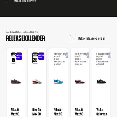
Bekijk alle artikelen
UPCOMING SNEAKERS
RELEASEKALENDER
Bekijk releasekalender
Releasedatum
Releasedatum
Releasedatum
AUG
MAR
Coming
Coming
Aangekondigd
Aangekondigd
Aangekondi
nog niet
nog niet
nog niet
soon
soon
15
26
bekend
bekend
bekend
Releasedatum
Releasedatum
Releasedatum
onbekend
onbekend
onbekend
Nike Air
Nike Air
Nike Air
Nike Air
Victor
Max 90
Max 90
Max 90
Max 90
Solomon