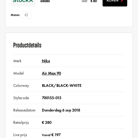
StockX
€ 197
KOPEN
vanaf
42
Maten
Productdetails
Merk
Nike
Model
Air Max 90
Colorway
BLACK/BLACK-WHITE
Stylecode
700155-015
Releasedatum
Donderdag 6 sep 2018
Retailprijs
€ 280
Live prijs
€ 197
Vanaf