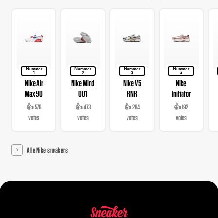
Nummer
Nummer
Nummer
Nummer
1
2
3
4
Nike Air
Nike Mind
Nike V5
Nike
Max 90
001
RNR
Initiator
👍 576
👍 473
👍 284
👍 192
votes
votes
votes
votes
Alle Nike sneakers