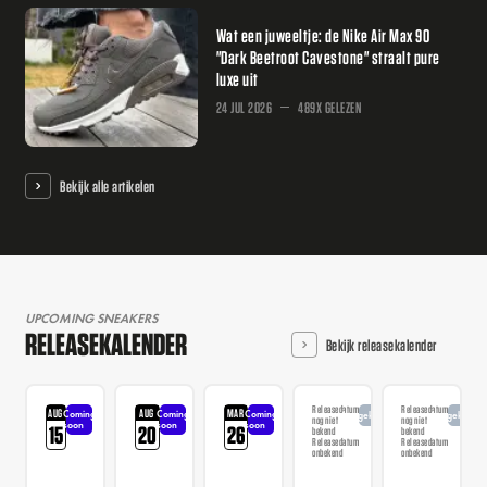
Wat een juweeltje: de Nike Air Max 90
"Dark Beetroot Cavestone" straalt pure
luxe uit
24 JUL 2026
489X GELEZEN
Bekijk alle artikelen
UPCOMING SNEAKERS
RELEASEKALENDER
Bekijk releasekalender
Releasedatum
Releasedatum
AUG
AUG
MAR
Coming
Coming
Coming
Aangekondigd
Aangekondi
nog niet
nog niet
soon
soon
soon
15
20
26
bekend
bekend
Releasedatum
Releasedatum
onbekend
onbekend