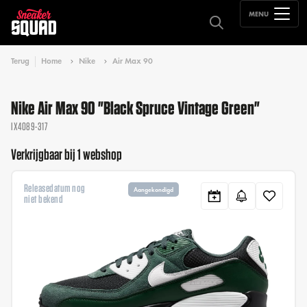
MENU
Terug
Home
Nike
Air Max 90
Nike Air Max 90 "Black Spruce Vintage Green"
IX4089-317
Verkrijgbaar bij 1 webshop
Releasedatum nog
Aangekondigd
niet bekend