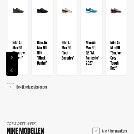
Nike Air
Nike Air
Nike Air
Nike Air
Nike Air
Max 90
Max 90
Max 90
Max 90
Max 90
"Shadow
(III)
"Lost
QS "Mr.
"Smoke
Brown"
"Black
Samples"
Fantastic"
Grey
Denim"
2027
Tough
Red"
Bekijk releasekalender
TOP 5 DEZE WEEK
NIKE MODELLEN
Alle Nike sneakers