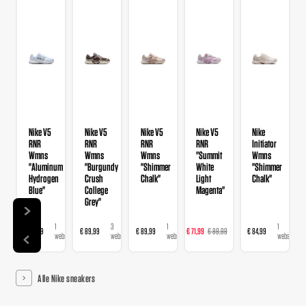
Nike V5
Nike V5
Nike V5
Nike V5
Nike
RNR
RNR
RNR
RNR
Initiator
Wmns
Wmns
Wmns
"Summit
Wmns
"Aluminum
"Burgundy
"Shimmer
White
"Shimmer
Hydrogen
Crush
Chalk"
Light
Chalk"
Blue"
College
Magenta"
Grey"
1
3
1
2
1
€ 89,99
€ 89,99
€ 89,99
€ 71,99
€ 89,99
€ 84,99
webshop
webshops
webshop
webshops
webshop
Alle Nike sneakers