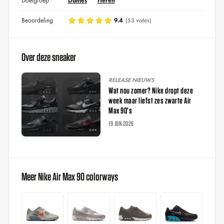
Doelgroep
Dames
Heren
Beoordeling
9.4
(53 votes)
Over deze sneaker
RELEASE NIEUWS
Wat nou zomer? Nike dropt deze
week maar liefst zes zwarte Air
Max 90’s
19 JUN 2026
Meer Nike Air Max 90 colorways