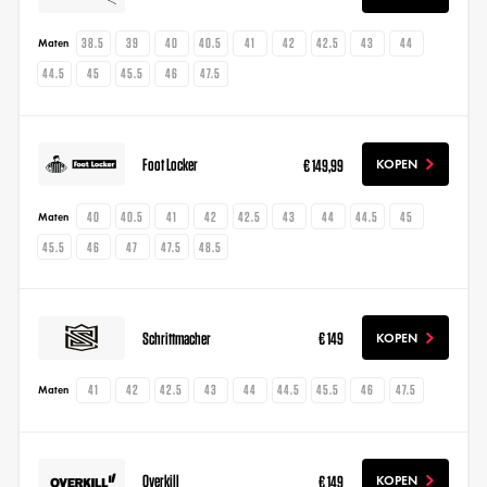
38.5
39
40
40.5
41
42
42.5
43
44
Maten
44.5
45
45.5
46
47.5
Foot Locker
€ 149,99
KOPEN
40
40.5
41
42
42.5
43
44
44.5
45
Maten
45.5
46
47
47.5
48.5
Schrittmacher
€ 149
KOPEN
41
42
42.5
43
44
44.5
45.5
46
47.5
Maten
Overkill
€ 149
KOPEN