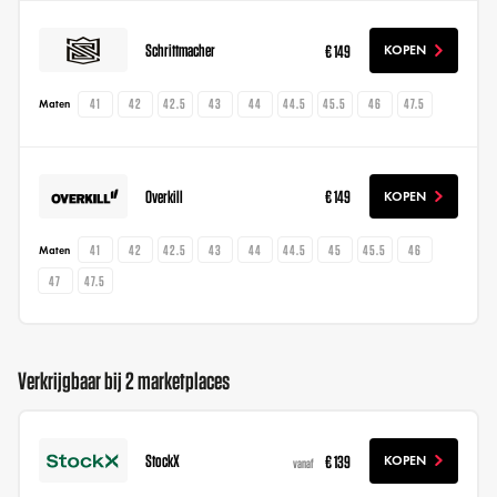
Schrittmacher
€ 149
KOPEN
41
42
42.5
43
44
44.5
45.5
46
47.5
Maten
Overkill
€ 149
KOPEN
41
42
42.5
43
44
44.5
45
45.5
46
Maten
47
47.5
Verkrijgbaar bij 2 marketplaces
StockX
€ 139
KOPEN
vanaf