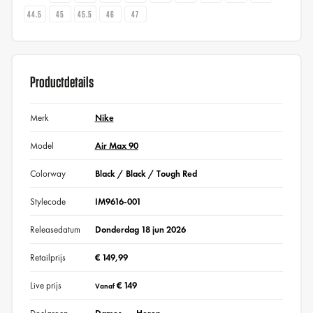
44.5
45
45.5
46
47
Productdetails
Merk
Nike
Model
Air Max 90
Colorway
Black / Black / Tough Red
Stylecode
IM9616-001
Releasedatum
Donderdag 18 jun 2026
Retailprijs
€ 149,99
Live prijs
€ 149
Vanaf