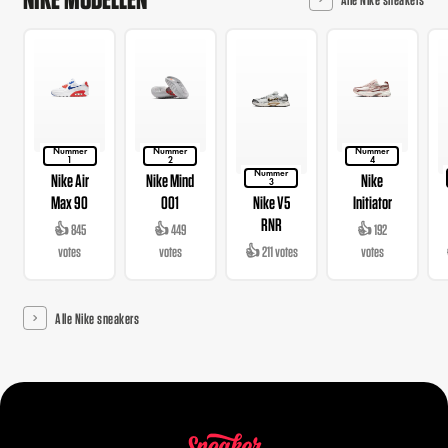
Nummer
Nummer
Nummer
1
2
4
Nummer
Nike Air
Nike Mind
Nike
3
Max 90
001
Nike V5
Initiator
RNR
👍 845
👍 449
👍 192
votes
votes
👍 211 votes
votes
Alle Nike sneakers