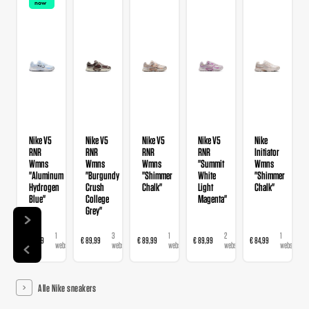
now
Nike V5
Nike V5
Nike V5
Nike V5
Nike
RNR
RNR
RNR
RNR
Initiator
Wmns
Wmns
Wmns
"Summit
Wmns
"Aluminum
"Burgundy
"Shimmer
White
"Shimmer
Hydrogen
Crush
Chalk"
Light
Chalk"
Blue"
College
Magenta"
Grey"
1
3
1
2
1
€ 89,99
€ 89,99
€ 89,99
€ 89,99
€ 84,99
webshop
webshops
webshop
webshops
webshop
Alle Nike sneakers