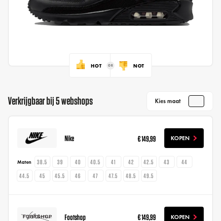
HOT
NOT
Verkrijgbaar bij 5 webshops
Kies maat
Nike
€ 149,99
KOPEN
38.5
39
40
40.5
41
42
42.5
43
44
Maten
44.5
45
45.5
46
47
47.5
48.5
49.5
Footshop
€ 149,99
KOPEN