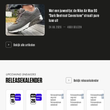
Wat een juweeltje: de Nike Air Max 90
"Dark Beetroot Cavestone" straalt pure
luxe uit
24 JUL 2026
466X GELEZEN
Bekijk alle artikelen
UPCOMING SNEAKERS
RELEASEKALENDER
Bekijk releasekalender
Releasedatum
Releasedatum
Releasedatum
AUG
MAR
Coming
Coming
Aangekondigd
Aangekondigd
Aangekondi
nog niet
nog niet
nog niet
soon
soon
15
26
bekend
bekend
bekend
Releasedatum
Releasedatum
Releasedatum
onbekend
onbekend
onbekend