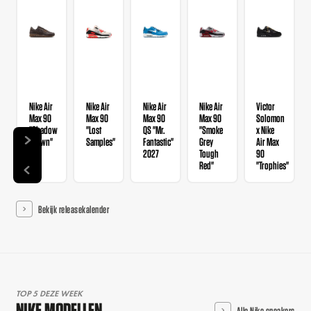
Nike Air
Nike Air
Nike Air
Nike Air
Victor
Max 90
Max 90
Max 90
Max 90
Solomon
"Shadow
"Lost
QS "Mr.
"Smoke
x Nike
Brown"
Samples"
Fantastic"
Grey
Air Max
2027
Tough
90
Red"
"Trophies"
Bekijk releasekalender
TOP 5 DEZE WEEK
NIKE MODELLEN
Alle Nike sneakers