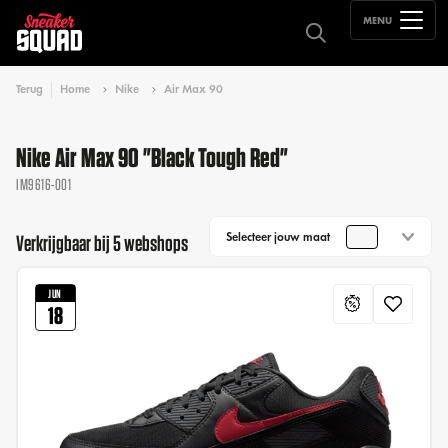
MENU
Terug
Home
Nike
Air Max 90
Nike Air Max 90 "Black Tough Red"
IM9616-001
Selecteer jouw maat
Verkrijgbaar bij 5 webshops
JUN
18