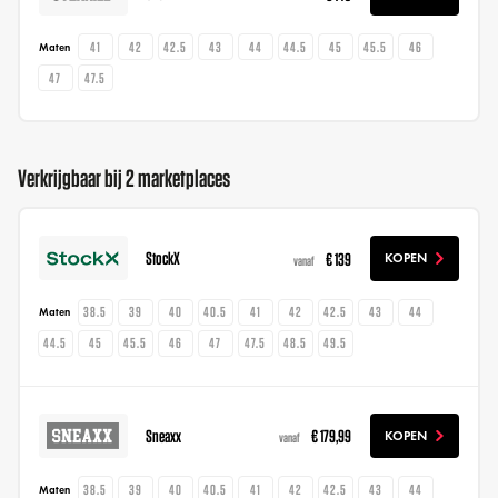
41
42
42.5
43
44
44.5
45
45.5
46
Maten
47
47.5
Verkrijgbaar bij 2 marketplaces
StockX
€ 139
KOPEN
vanaf
38.5
39
40
40.5
41
42
42.5
43
44
Maten
44.5
45
45.5
46
47
47.5
48.5
49.5
Sneaxx
€ 179,99
KOPEN
vanaf
38.5
39
40
40.5
41
42
42.5
43
44
Maten