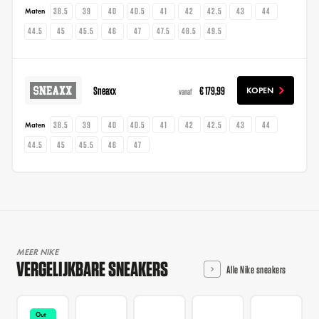
38.5
39
40
40.5
41
42
42.5
43
44
Maten
44.5
45
45.5
46
47
47.5
48.5
49.5
Sneaxx
€ 179,99
KOPEN
vanaf
38.5
39
40
40.5
41
42
42.5
43
44
Maten
44.5
45
45.5
46
47
MEER NIKE
VERGELIJKBARE SNEAKERS
Alle Nike sneakers
Out