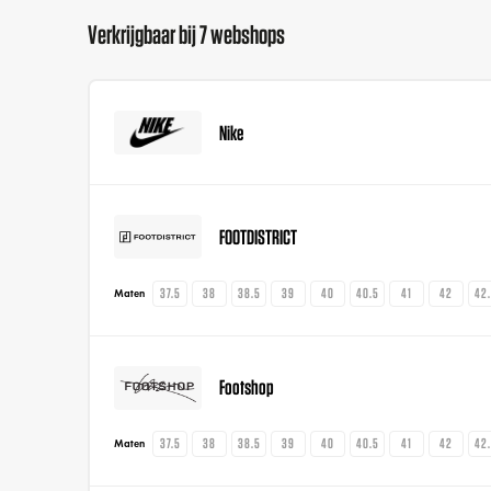
Verkrijgbaar bij 7 webshops
Nike
FOOTDISTRICT
37.5
38
38.5
39
40
40.5
41
42
42
Maten
Footshop
37.5
38
38.5
39
40
40.5
41
42
42
Maten