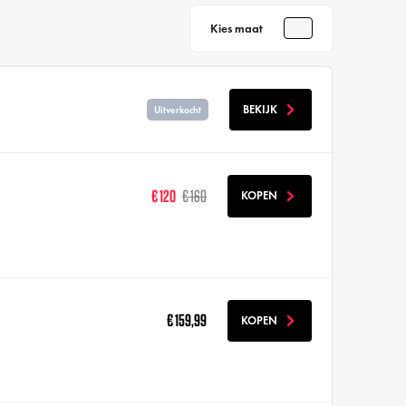
Kies maat
BEKIJK
Uitverkocht
€ 120
€ 160
KOPEN
€ 159,99
KOPEN