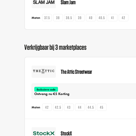
Slam Jam
37.5
38
38.5
39
40
40.5
41
42
Maten
Verkrijgbaar bij 3 marketplaces
The Attic Streetwear
Exclusieve code
Ontvang nu €5 Korting
42
42.5
43
44
44.5
45
Maten
StockX