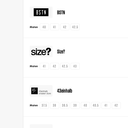
BSTN
40
41
42
42.5
Maten
Size?
41
42
42.5
43
Maten
43einhalb
37.5
38
38.5
39
40
40.5
41
42
Maten