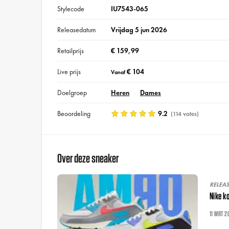
Stylecode
IU7543-065
Releasedatum
Vrijdag 5 jun 2026
Retailprijs
€ 159,99
Live prijs
€ 104
Vanaf
Doelgroep
Heren
Dames
Beoordeling
9.2
(114 votes)
Over deze sneaker
RELEA
Nike k
11 MRT 2