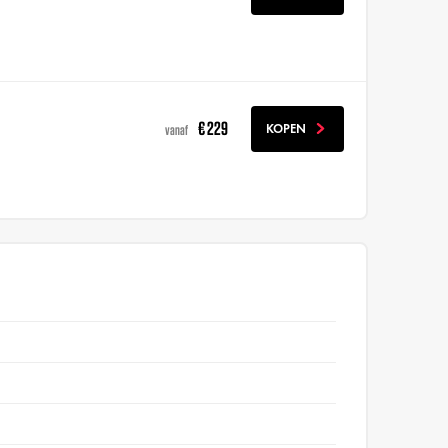
€ 229
KOPEN
vanaf