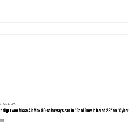
SE NIEUWS
ondigt twee frisse Air Max 90-colorways aan in "Cool Grey Infrared 23" en "Cybe
026