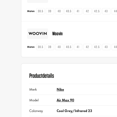
38.5
39
40
40.5
41
42
42.5
43
4
Maten
Woovin
38.5
39
40
40.5
41
42
42.5
43
4
Maten
Productdetails
Merk
Nike
Model
Air Max 90
Colorway
Cool Grey/Infrared 23