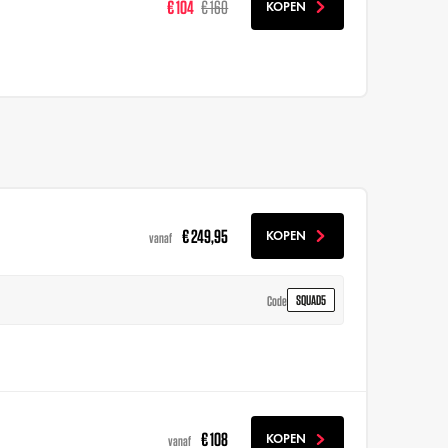
€ 104
€ 160
KOPEN
€ 249,95
KOPEN
vanaf
SQUAD5
Code
€ 108
KOPEN
vanaf