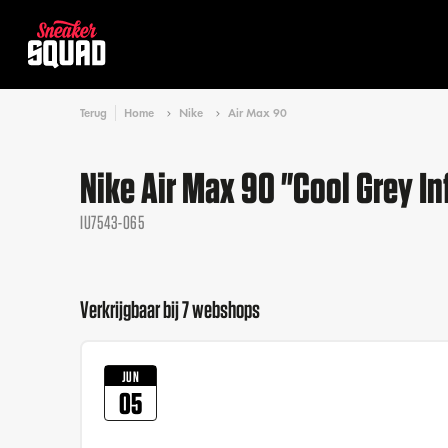
Terug
Home
Nike
Air Max 90
Nike Air Max 90 "Cool Grey In
IU7543-065
Verkrijgbaar bij 7 webshops
JUN
05