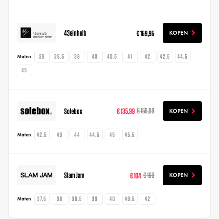
43einhalb
€ 159,95
KOPEN
38
38.5
39
40
40.5
41
42
42.5
44.5
Maten
45
Solebox
€ 135,99
€ 159,99
KOPEN
42.5
43
44
44.5
45
45.5
Maten
Slam Jam
€ 104
€ 160
KOPEN
37.5
38
38.5
39
40
40.5
42
Maten