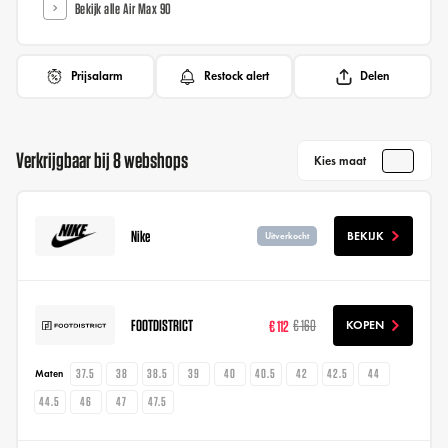
Bekijk alle Air Max 90
Prijsalarm
Restock alert
Delen
Verkrijgbaar bij 8 webshops
Kies maat
Nike
BEKIJK
Uitverkocht
FOOTDISTRICT
€ 112
€ 160
KOPEN
37.5
38
38.5
39
40
40.5
42
42.5
44
Maten
44.5
46
47
47.5