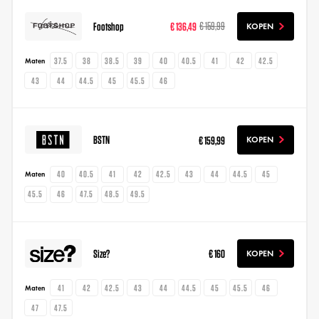
Footshop
€ 136,49
€ 159,99
KOPEN
37.5
38
38.5
39
40
40.5
41
42
42.5
Maten
43
44
44.5
45
45.5
46
BSTN
€ 159,99
KOPEN
40
40.5
41
42
42.5
43
44
44.5
45
Maten
45.5
46
47.5
48.5
49.5
Size?
€ 160
KOPEN
41
42
42.5
43
44
44.5
45
45.5
46
Maten
47
47.5