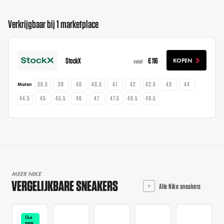
Verkrijgbaar bij 1 marketplace
StockX
€ 116
KOPEN
vanaf
38.5
39
40
40.5
41
42
42.5
43
44
Maten
44.5
45
45.5
46
47
47.5
48.5
49.5
MEER NIKE
VERGELIJKBARE SNEAKERS
Alle Nike sneakers
Out
now