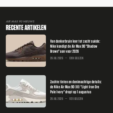
AIR MAX 90 NIEUWS
RECENTE ARTIKELEN
Van donkerbruin leer tot zacht suède:
Nike kondigt de Air Max 90 "Shadow
Brown" aan voor 2026
26 JUL 2026
139X GELEZEN
Zachte tinten en denimachtige details:
de Nike Air Max 90 (III) "Light Iron Ore
Pale Ivory" dropt op 1 augustus
26 JUL 2026
112X GELEZEN