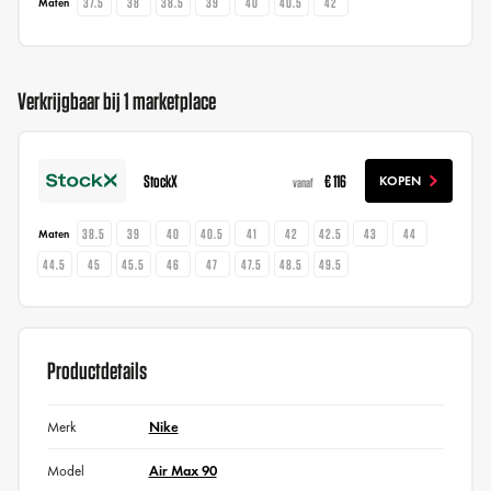
37.5
38
38.5
39
40
40.5
42
Maten
Verkrijgbaar bij 1 marketplace
StockX
€ 116
KOPEN
vanaf
38.5
39
40
40.5
41
42
42.5
43
44
Maten
44.5
45
45.5
46
47
47.5
48.5
49.5
Productdetails
Merk
Nike
Model
Air Max 90