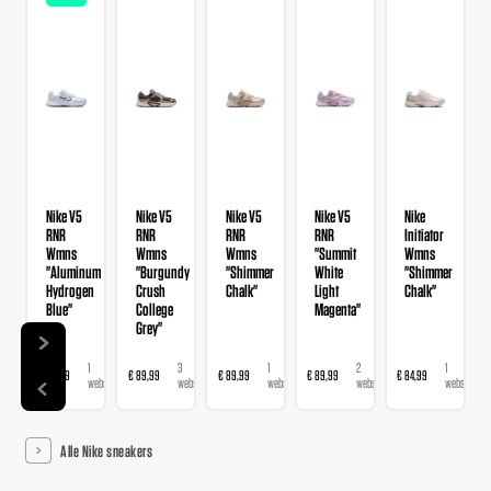
Nike V5
Nike V5
Nike V5
Nike V5
Nike
RNR
RNR
RNR
RNR
Initiator
Wmns
Wmns
Wmns
"Summit
Wmns
"Aluminum
"Burgundy
"Shimmer
White
"Shimmer
Hydrogen
Crush
Chalk"
Light
Chalk"
Blue"
College
Magenta"
Grey"
1
3
1
2
1
€ 89,99
€ 89,99
€ 89,99
€ 89,99
€ 84,99
webshop
webshops
webshop
webshops
webshop
Alle Nike sneakers