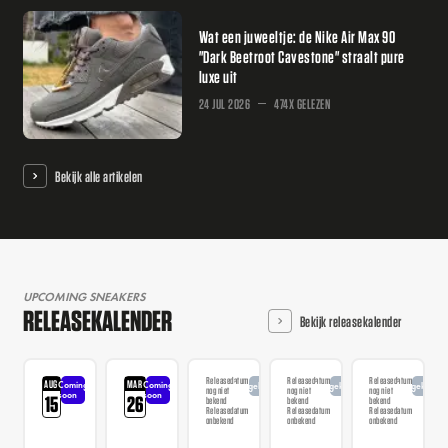
Wat een juweeltje: de Nike Air Max 90
"Dark Beetroot Cavestone" straalt pure
luxe uit
24 JUL 2026
474X GELEZEN
Bekijk alle artikelen
UPCOMING SNEAKERS
RELEASEKALENDER
Bekijk releasekalender
Releasedatum
Releasedatum
Releasedatum
AUG
MAR
Coming
Coming
Aangekondigd
Aangekondigd
Aangekondi
nog niet
nog niet
nog niet
soon
soon
15
26
bekend
bekend
bekend
Releasedatum
Releasedatum
Releasedatum
onbekend
onbekend
onbekend