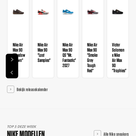
Nike Air
Nike Air
Nike Air
Nike Air
Victor
Max 90
Max 90
Max 90
Max 90
Solomon
"Shadow
"Lost
QS "Mr.
"Smoke
x Nike
Brown"
Samples"
Fantastic"
Grey
Air Max
2027
Tough
90
Red"
"Trophies"
Bekijk releasekalender
TOP 5 DEZE WEEK
NIKE MODELLEN
Alle Nike sneakers