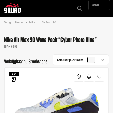
MENU
Terug
Home
Nike
Air Max 90
Nike Air Max 90 Wave Pack "Cyber Photo Blue"
IU7543-025
Selecteer jouw maat
Verkrijgbaar bij 8 webshops
MAY
27