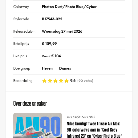
Colorway
Photon Dust/Photo Blue/Cyber
Stylecode
IU7543-025
Releasedatum
Woensdag 27 mei 2026
Retailprijs
€ 159,99
Live prijs
€ 104
Vanaf
Doelgroep
Heren
Dames
Beoordeling
9.6
(90 votes)
Over deze sneaker
RELEASE NIEUWS
Nike kondigt twee frisse Air Max
90-colorways aan in "Cool Grey
Infrared 23" en "Cyber Photo Blue"