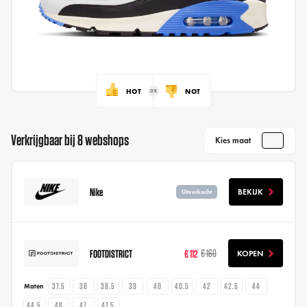
HOT
NOT
Verkrijgbaar bij 8 webshops
Kies maat
Nike
BEKIJK
Uitverkocht
FOOTDISTRICT
€ 112
€ 160
KOPEN
37.5
38
38.5
39
40
40.5
42
42.5
44
Maten
44.5
46
47
47.5