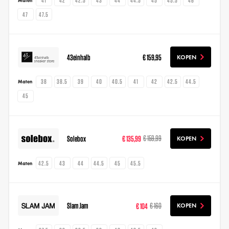
Maten
47
47.5
43einhalb
€ 159,95
KOPEN
38
38.5
39
40
40.5
41
42
42.5
44.5
Maten
45
Solebox
€ 135,99
€ 159,99
KOPEN
42.5
43
44
44.5
45
45.5
Maten
Slam Jam
€ 104
€ 160
KOPEN