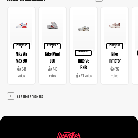
Nummer
Nummer
Nummer
1
2
4
Nummer
Nike Air
Nike Mind
Nike
3
Max 90
001
Nike V5
Initiator
RNR
👍 845
👍 449
👍 192
votes
votes
👍 211 votes
votes
Alle Nike sneakers