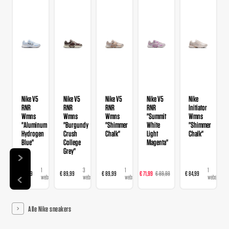
Nike V5
Nike V5
Nike V5
Nike V5
Nike
RNR
RNR
RNR
RNR
Initiator
Wmns
Wmns
Wmns
"Summit
Wmns
"Aluminum
"Burgundy
"Shimmer
White
"Shimmer
Hydrogen
Crush
Chalk"
Light
Chalk"
Blue"
College
Magenta"
Grey"
1
3
1
2
1
€ 89,99
€ 89,99
€ 89,99
€ 71,99
€ 89,99
€ 84,99
webshop
webshops
webshop
webshops
webshop
Alle Nike sneakers