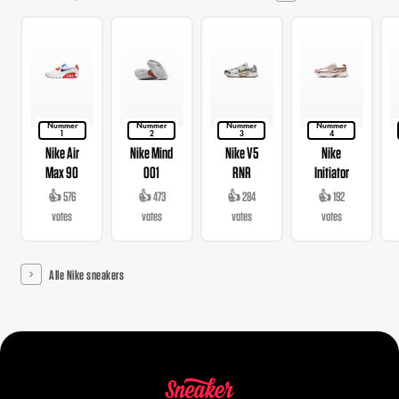
Nummer
Nummer
Nummer
Nummer
1
2
3
4
Nike Air
Nike Mind
Nike V5
Nike
Max 90
001
RNR
Initiator
👍 576
👍 473
👍 284
👍 192
votes
votes
votes
votes
Alle Nike sneakers