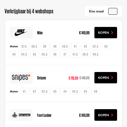
Verkrijgbaar bij 4 webshops
Kies maat
Nike
€ 149,99
KOPEN
37.5
38.5
39
40
40.5
41
42
42.5
43
Maten
44
44.5
45
45.5
46
47
47.5
48.5
49.5
Snipes
€ 119,99
€ 149,99
KOPEN
41
42
42.5
43
44
44.5
45
46
Maten
Foot Locker
€ 149,99
KOPEN