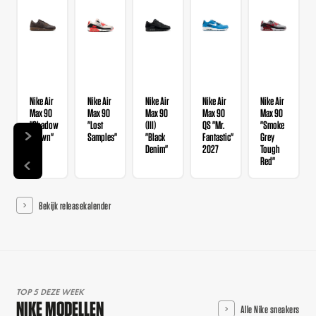
Nike Air
Nike Air
Nike Air
Nike Air
Nike Air
Max 90
Max 90
Max 90
Max 90
Max 90
"Shadow
"Lost
(III)
QS "Mr.
"Smoke
Brown"
Samples"
"Black
Fantastic"
Grey
Denim"
2027
Tough
Red"
Bekijk releasekalender
TOP 5 DEZE WEEK
NIKE MODELLEN
Alle Nike sneakers