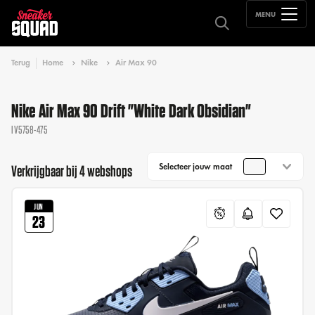
MENU
Terug
Home
Nike
Air Max 90
Nike Air Max 90 Drift "White Dark Obsidian"
IV5758-475
Selecteer jouw maat
Verkrijgbaar bij 4 webshops
JUN
23