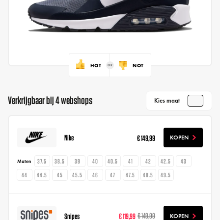
HOT
NOT
Verkrijgbaar bij 4 webshops
Kies maat
Nike
€ 149,99
KOPEN
37.5
38.5
39
40
40.5
41
42
42.5
43
Maten
44
44.5
45
45.5
46
47
47.5
48.5
49.5
Snipes
€ 119,99
€ 149,99
KOPEN