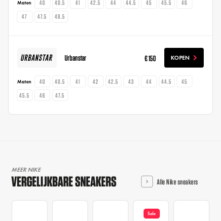
40
40.5
41
42.5
44
44.5
45
45.5
46
Maten
47
47.5
48.5
Urbanstar
€ 150
KOPEN
40
40.5
41
42
42.5
43
44
44.5
45
Maten
45.5
46
47.5
MEER NIKE
VERGELIJKBARE SNEAKERS
Alle Nike sneakers
Sale