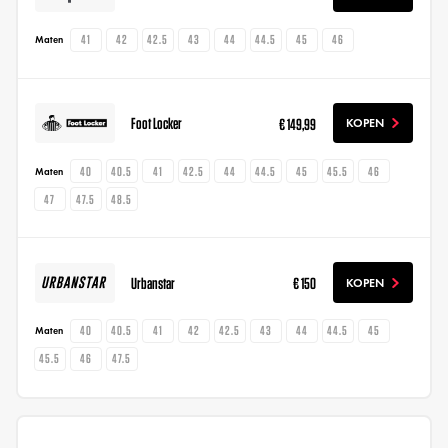
41
42
42.5
43
44
44.5
45
46
Maten
Foot Locker
€ 149,99
KOPEN
40
40.5
41
42.5
44
44.5
45
45.5
46
Maten
47
47.5
48.5
Urbanstar
€ 150
KOPEN
40
40.5
41
42
42.5
43
44
44.5
45
Maten
45.5
46
47.5