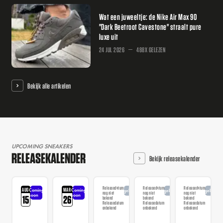
Wat een juweeltje: de Nike Air Max 90
"Dark Beetroot Cavestone" straalt pure
luxe uit
24 JUL 2026
488X GELEZEN
Bekijk alle artikelen
UPCOMING SNEAKERS
RELEASEKALENDER
Bekijk releasekalender
Releasedatum
Releasedatum
Releasedatum
AUG
MAR
Coming
Coming
Aangekondigd
Aangekondigd
Aangekondi
nog niet
nog niet
nog niet
soon
soon
15
26
bekend
bekend
bekend
Releasedatum
Releasedatum
Releasedatum
onbekend
onbekend
onbekend