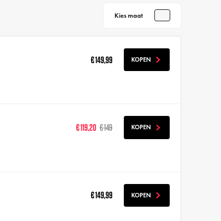
Kies maat
€ 149,99
KOPEN
€ 119,20
€ 149
KOPEN
€ 149,99
KOPEN