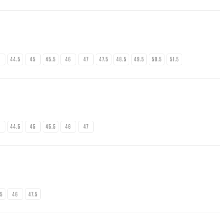
4
44.5
45
45.5
46
47
47.5
48.5
49.5
50.5
51.5
4
44.5
45
45.5
46
47
.5
46
47.5