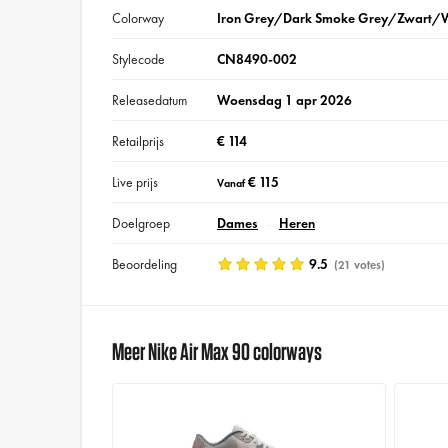
Colorway
Iron Grey/Dark Smoke Grey/Zwart/W
Stylecode
CN8490-002
Releasedatum
Woensdag 1 apr 2026
Retailprijs
€ 114
Live prijs
€ 115
Vanaf
Doelgroep
Dames
Heren
Beoordeling
9.5
(21 votes)
Meer Nike Air Max 90 colorways