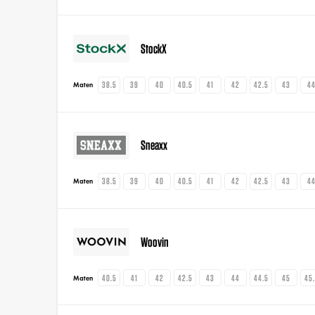
StockX
38.5
39
40
40.5
41
42
42.5
43
4
Maten
Sneaxx
38.5
39
40
40.5
41
42
42.5
43
4
Maten
Woovin
40.5
41
42
42.5
43
44
44.5
45
45
Maten