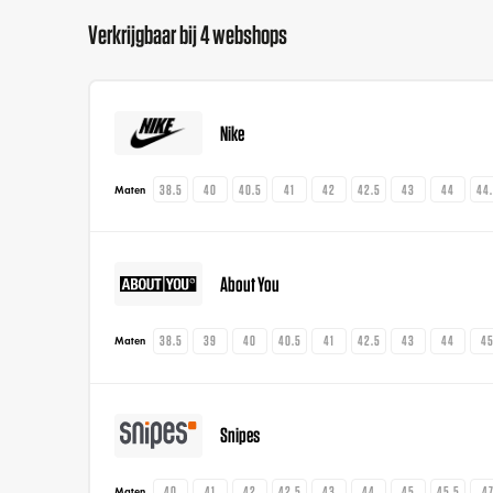
Verkrijgbaar bij 4 webshops
Nike
38.5
40
40.5
41
42
42.5
43
44
44
Maten
About You
38.5
39
40
40.5
41
42.5
43
44
4
Maten
Snipes
40
41
42
42.5
43
44
45
45.5
4
Maten