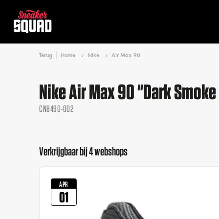
Terug
Home
Nike
Air Max 90
Nike Air Max 90 "Dark Smoke
CN8490-002
Verkrijgbaar bij 4 webshops
APR
01