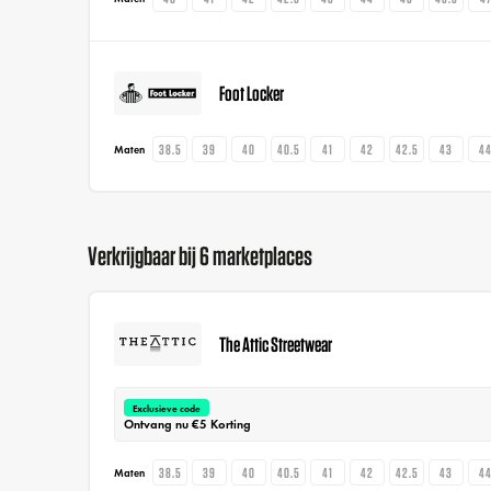
Foot Locker
38.5
39
40
40.5
41
42
42.5
43
4
Maten
Verkrijgbaar bij 6 marketplaces
The Attic Streetwear
Exclusieve code
Ontvang nu €5 Korting
38.5
39
40
40.5
41
42
42.5
43
4
Maten