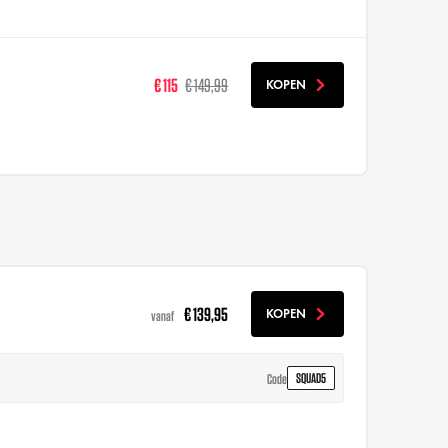
€ 115
€ 149,99
KOPEN
€ 139,95
KOPEN
vanaf
SQUAD5
Code