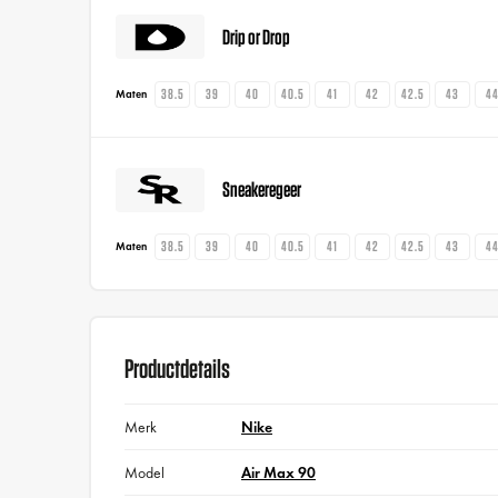
Drip or Drop
38.5
39
40
40.5
41
42
42.5
43
4
Maten
Sneakeregeer
38.5
39
40
40.5
41
42
42.5
43
4
Maten
Productdetails
Merk
Nike
Model
Air Max 90