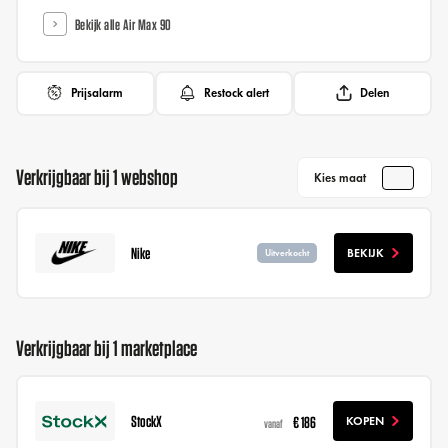
Bekijk alle Air Max 90
Prijsalarm
Restock alert
Delen
Verkrijgbaar bij 1 webshop
Kies maat
Nike
BEKIJK
Uitverkocht
Verkrijgbaar bij 1 marketplace
StockX
€ 186
KOPEN
vanaf