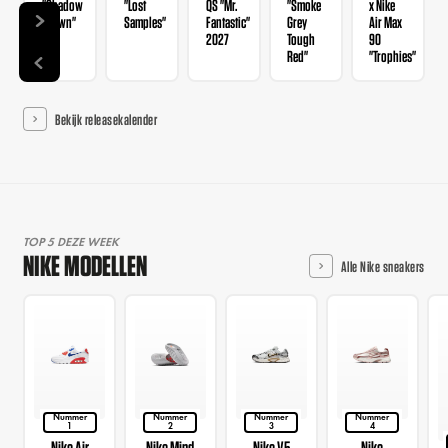
"Shadow
"Lost
QS "Mr.
"Smoke
x Nike
Brown"
Samples"
Fantastic"
Grey
Air Max
2027
Tough
90
Red"
"Trophies"
Bekijk releasekalender
TOP 5 DEZE WEEK
NIKE MODELLEN
Alle Nike sneakers
Nummer
Nummer
Nummer
Nummer
1
2
3
4
Nike Air
Nike Mind
Nike V5
Nike