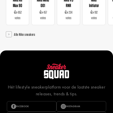
Max 90
001
RNR
Initiator
👍 852
👍 457
👍 234
👍 192
votes
votes
votes
votes
Alle Nike sneakers
Hét lifestyle sneakerplatform voor de laatste sneaker
releases, trends & tips.
FACEBOOK
INSTAGRAM