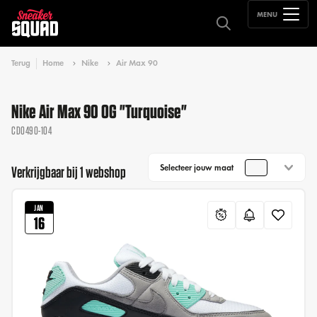
MENU
Terug
Home
Nike
Air Max 90
Nike Air Max 90 OG "Turquoise"
CD0490-104
Selecteer jouw maat
Verkrijgbaar bij 1 webshop
JAN
16