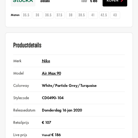
StockX
€ 186
KOPEN
vanaf
35.5
36
36.5
37.5
38
38.5
41
42.5
43
Maten
Productdetails
Merk
Nike
Model
Air Max 90
Colorway
White/Particle Grey/Turquoise
Stylecode
CD0490-104
Releasedatum
Donderdag 16 jan 2020
Retailprijs
€ 107
Live prijs
€ 186
Vanaf