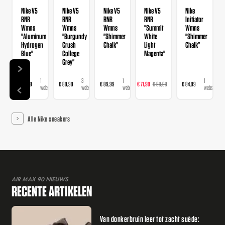
Nike V5
Nike V5
Nike V5
Nike V5
Nike
RNR
RNR
RNR
RNR
Initiator
Wmns
Wmns
Wmns
"Summit
Wmns
"Aluminum
"Burgundy
"Shimmer
White
"Shimmer
Hydrogen
Crush
Chalk"
Light
Chalk"
Blue"
College
Magenta"
Grey"
1
3
1
2
1
€ 89,99
€ 89,99
€ 89,99
€ 71,99
€ 89,99
€ 84,99
webshop
webshops
webshop
webshops
webshop
Alle Nike sneakers
AIR MAX 90 NIEUWS
RECENTE ARTIKELEN
Van donkerbruin leer tot zacht suède: