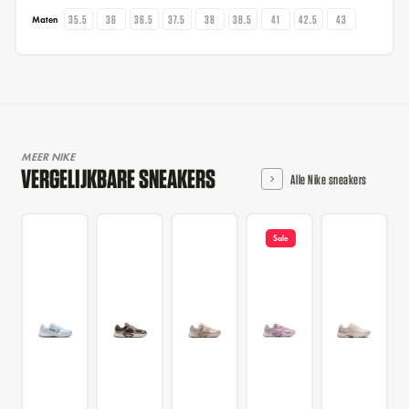
35.5
36
36.5
37.5
38
38.5
41
42.5
43
Maten
MEER NIKE
VERGELIJKBARE SNEAKERS
Alle Nike sneakers
Sale