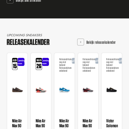
Bekijk alle artikelen
UPCOMING SNEAKERS
RELEASEKALENDER
Bekijk releasekalender
Releasedatum
Releasedatum
Releasedatum
AUG
MAR
Coming
Coming
Aangekondigd
Aangekondigd
Aangekondi
nog niet
nog niet
nog niet
soon
soon
15
26
bekend
bekend
bekend
Releasedatum
Releasedatum
Releasedatum
onbekend
onbekend
onbekend
Nike Air
Nike Air
Nike Air
Nike Air
Victor
Max 90
Max 90
Max 90
Max 90
Solomon