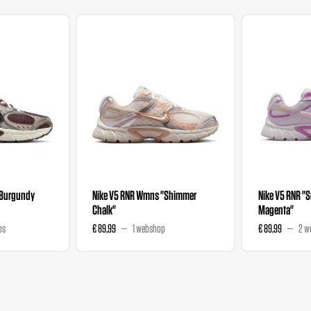
"Burgundy
Nike V5 RNR Wmns "Shimmer
Nike V5 RNR "S
Chalk"
Magenta"
ps
€ 89,99
1 webshop
€ 89,99
2 w