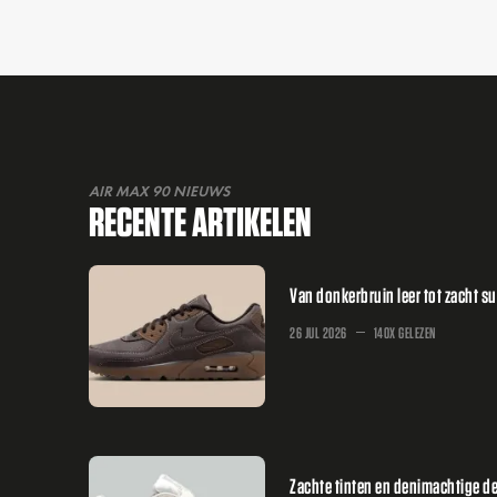
AIR MAX 90 NIEUWS
RECENTE ARTIKELEN
Van donkerbruin leer tot zacht 
26 JUL 2026
140X GELEZEN
Zachte tinten en denimachtige deta