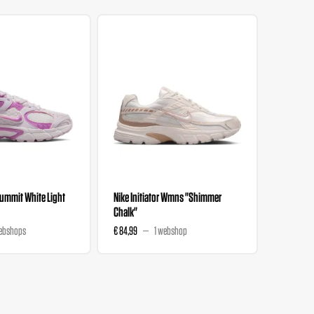
ummit White Light
Nike Initiator Wmns "Shimmer
Nike Air 
Chalk"
"Summit 
ebshops
€ 84,99
1 webshop
€ 139,99