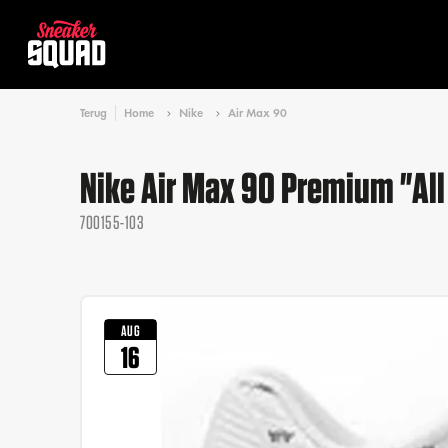
Terug
Home
Nike
Air Max 90
Nike Air Max 90 Premium "All
700155-103
AUG
16