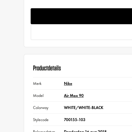
Productdetails
Merk
Nike
Model
Air Max 90
Colorway
WHITE/WHITE-BLACK
Stylecode
700155-103
Releasedatum
Donderdag 16 aug 2018