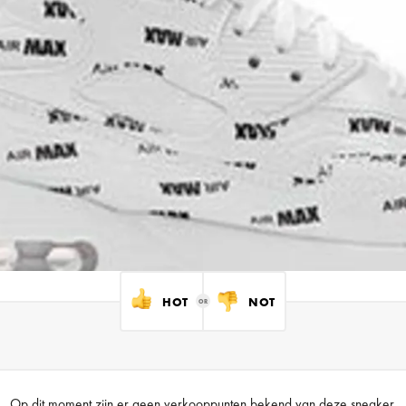
HOT
NOT
Op dit moment zijn er geen verkooppunten bekend van deze sneaker.