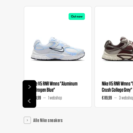
Out now
Nike V5 RNR Wmns "Aluminum
Nike V5 RNR Wmns 
Hydrogen Blue"
Crush College Grey"
€ 89,99
1 webshop
€ 89,99
3 websho
Alle Nike sneakers