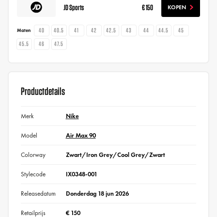
JD Sports
€ 150
KOPEN
40
40.5
41
42
42.5
43
44
44.5
45
Maten
45.5
46
47.5
Productdetails
Merk
Nike
Model
Air Max 90
Colorway
Zwart/Iron Grey/Cool Grey/Zwart
Stylecode
IX0348-001
Releasedatum
Donderdag 18 jun 2026
Retailprijs
€ 150