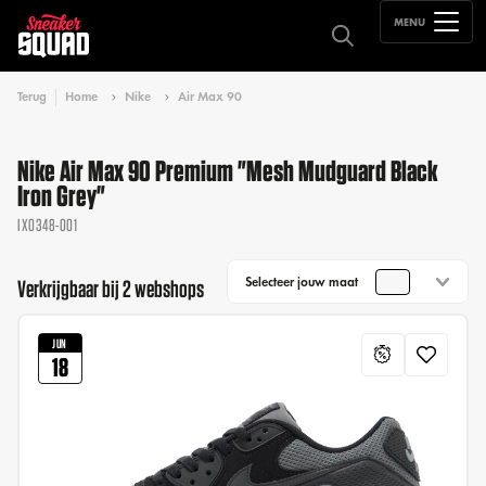
MENU
Terug
Home
Nike
Air Max 90
Nike Air Max 90 Premium "Mesh Mudguard Black
Iron Grey"
IX0348-001
Selecteer jouw maat
Verkrijgbaar bij 2 webshops
JUN
18