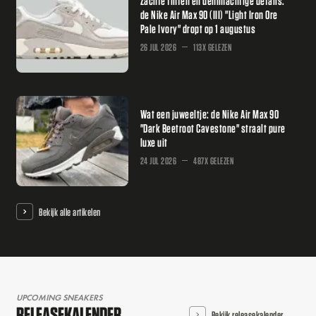
Zachte tinten en denimachtige details:
de Nike Air Max 90 (III) "Light Iron Ore
Pale Ivory" dropt op 1 augustus
26 JUL 2026
113X GELEZEN
Wat een juweeltje: de Nike Air Max 90
"Dark Beetroot Cavestone" straalt pure
luxe uit
24 JUL 2026
487X GELEZEN
Bekijk alle artikelen
UPCOMING SNEAKERS
RELEASEKALENDER
Bekijk releasekalender