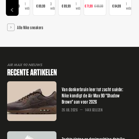
1
3
1
2
1
€ 89,99
€ 89,99
€ 89,99
€ 71,99
€ 89,99
€ 84,99
webshop
webshops
webshop
webshops
webshop
Alle Nike sneakers
AIR MAX 90 NIEUWS
RECENTE ARTIKELEN
Van donkerbruin leer tot zacht suède:
Nike kondigt de Air Max 90 "Shadow
Brown" aan voor 2026
26 JUL 2026
144X GELEZEN