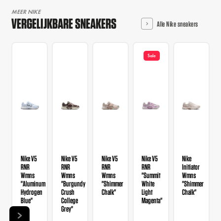
MEER NIKE
VERGELIJKBARE SNEAKERS
Alle Nike sneakers
Sale
Nike V5
Nike V5
Nike V5
Nike V5
Nike
RNR
RNR
RNR
RNR
Initiator
Wmns
Wmns
Wmns
"Summit
Wmns
"Aluminum
"Burgundy
"Shimmer
White
"Shimmer
Hydrogen
Crush
Chalk"
Light
Chalk"
Blue"
College
Magenta"
Grey"