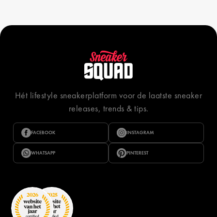
Hét lifestyle sneakerplatform voor de laatste sneaker
releases, trends & tips.
FACEBOOK
INSTAGRAM
WHATSAPP
PINTEREST