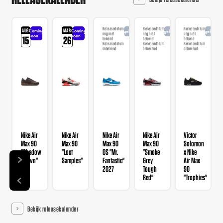
Releasedatum
Releasedatum
Releasedatum
AUG
MAR
Coming
Coming
Aangekondigd
Aangekondigd
Aangekondi
nog niet
nog niet
nog niet
soon
soon
15
26
bekend
bekend
bekend
Releasedatum
Releasedatum
Releasedatum
onbekend
onbekend
onbekend
Nike Air
Nike Air
Nike Air
Nike Air
Victor
Max 90
Max 90
Max 90
Max 90
Solomon
"Shadow
"Lost
QS "Mr.
"Smoke
x Nike
Brown"
Samples"
Fantastic"
Grey
Air Max
2027
Tough
90
Red"
"Trophies"
Bekijk releasekalender