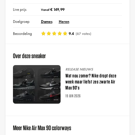
Live prijs
€ 149,99
Vanaf
Doelgroep
Dames
Heren
Beoordeling
9.4
(67 votes)
Over deze sneaker
RELEASE NIEUWS
Wat nou zomer? Nike dropt deze
week maar liefst zes zwarte Air
Max 90’s
19 JUN 2026
Meer Nike Air Max 90 colorways