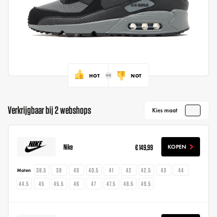
HOT
NOT
Verkrijgbaar bij 2 webshops
Kies maat
Nike
€ 149,99
KOPEN
38.5
39
40
40.5
41
42
42.5
43
44
Maten
44.5
45
45.5
46
47
47.5
48.5
49.5