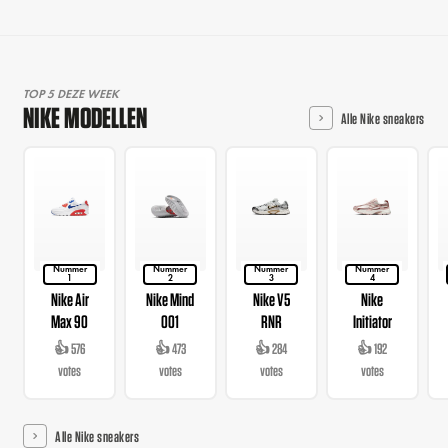
TOP 5 DEZE WEEK
NIKE MODELLEN
Alle Nike sneakers
Nummer
Nummer
Nummer
Nummer
1
2
3
4
Nike Air
Nike Mind
Nike V5
Nike
Max 90
001
RNR
Initiator
👍 576
👍 473
👍 284
👍 192
votes
votes
votes
votes
Alle Nike sneakers