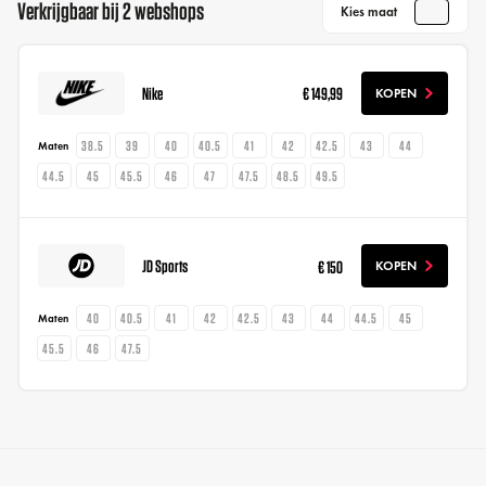
Verkrijgbaar bij 2 webshops
Kies maat
Nike
€ 149,99
KOPEN
38.5
39
40
40.5
41
42
42.5
43
44
Maten
44.5
45
45.5
46
47
47.5
48.5
49.5
JD Sports
€ 150
KOPEN
40
40.5
41
42
42.5
43
44
44.5
45
Maten
45.5
46
47.5