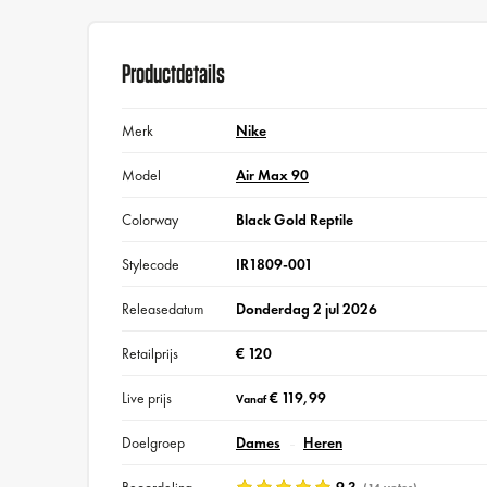
Productdetails
Merk
Nike
Model
Air Max 90
Colorway
Black Gold Reptile
Stylecode
IR1809-001
Releasedatum
Donderdag 2 jul 2026
Retailprijs
€ 120
Live prijs
€ 119,99
Vanaf
Doelgroep
Dames
Heren
Beoordeling
9.3