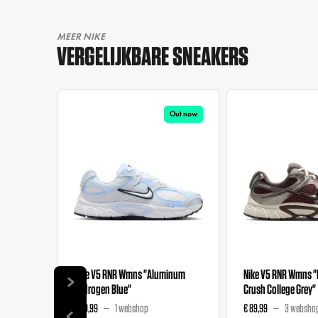
MEER NIKE
VERGELIJKBARE SNEAKERS
Out now
Nike V5 RNR Wmns "Aluminum
Nike V5 RNR Wmns 
Hydrogen Blue"
Crush College Grey"
€ 89,99
1 webshop
€ 89,99
3 websho