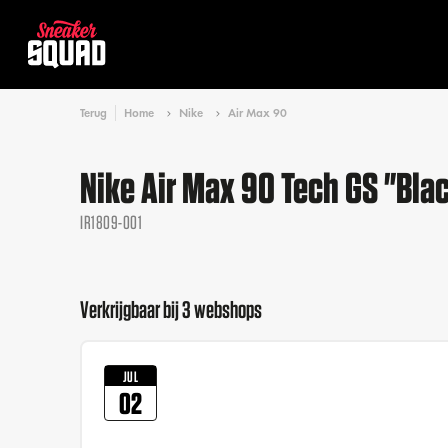
Terug
Home
Nike
Air Max 90
Nike Air Max 90 Tech GS "Blac
IR1809-001
Verkrijgbaar bij 3 webshops
JUL
02