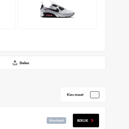
Delen
Kies maat
BEKIJK
Uitverkocht