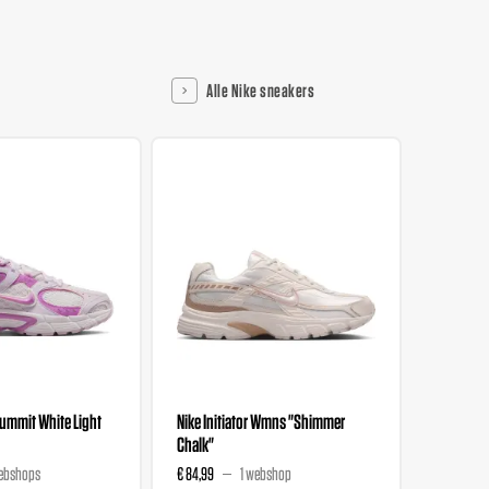
Alle Nike sneakers
ummit White Light
Nike Initiator Wmns "Shimmer
Nike Air 
Chalk"
"Summit 
ebshops
€ 84,99
1 webshop
€ 139,99