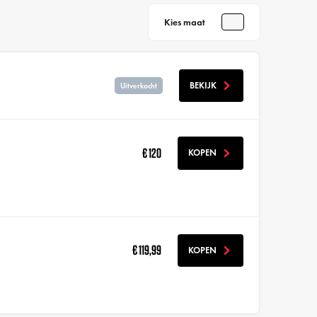
Kies maat
BEKIJK
Uitverkocht
€ 120
KOPEN
€ 119,99
KOPEN