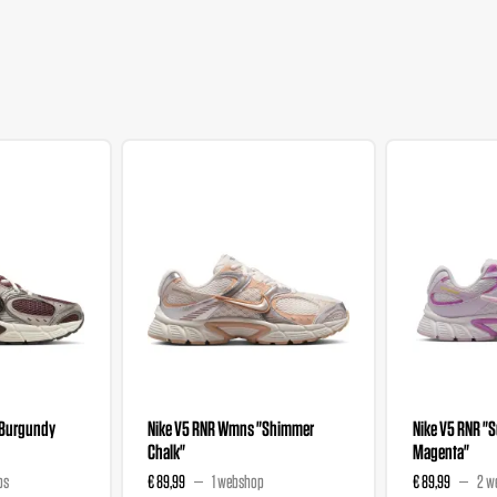
"Burgundy
Nike V5 RNR Wmns "Shimmer
Nike V5 RNR "S
Chalk"
Magenta"
ps
€ 89,99
1 webshop
€ 89,99
2 w