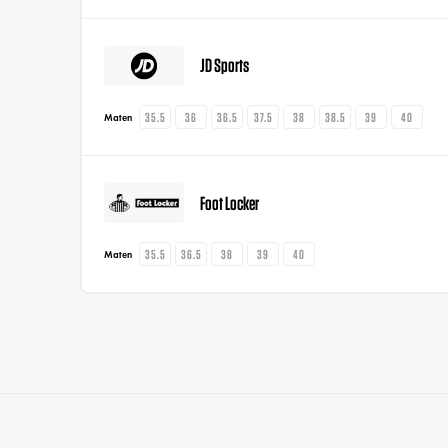
JD Sports
35.5
36
36.5
37.5
38
38.5
39
40
Maten
Foot Locker
35.5
36.5
38
39
40
Maten