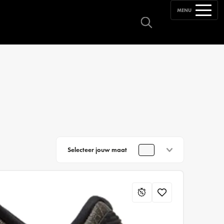
MENU
Selecteer jouw maat