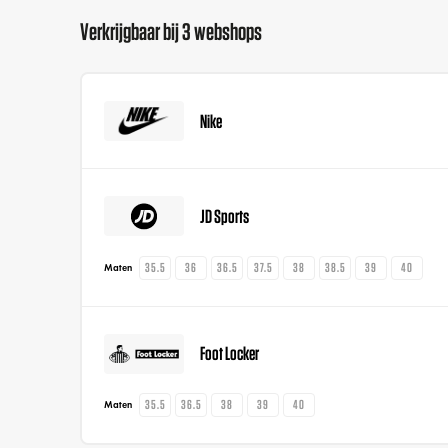
Verkrijgbaar bij 3 webshops
Nike
JD Sports
35.5
36
36.5
37.5
38
38.5
39
40
Maten
Foot Locker
35.5
36.5
38
39
40
Maten