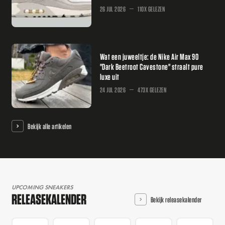
26 JUL 2026
110X GELEZEN
Wat een juweeltje: de Nike Air Max 90
"Dark Beetroot Cavestone" straalt pure
luxe uit
24 JUL 2026
473X GELEZEN
Bekijk alle artikelen
UPCOMING SNEAKERS
RELEASEKALENDER
Bekijk releasekalender