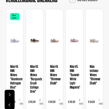
Out
now
Nike V5
Nike V5
Nike V5
Nike V5
Nike
RNR
RNR
RNR
RNR
Initiator
Wmns
Wmns
Wmns
"Summit
Wmns
"Aluminum
"Burgundy
"Shimmer
White
"Shimmer
Hydrogen
Crush
Chalk"
Light
Chalk"
Blue"
College
Magenta"
Grey"
1
3
1
2
1
€ 89,99
€ 89,99
€ 89,99
€ 89,99
€ 84,99
webshop
webshops
webshop
webshops
webshop