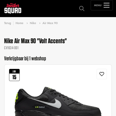
MENU
Terug
Home
Nike
Air Max 90
Nike Air Max 90 "Volt Accents"
CV1634-001
Verkrijgbaar bij 1 webshop
JAN
15