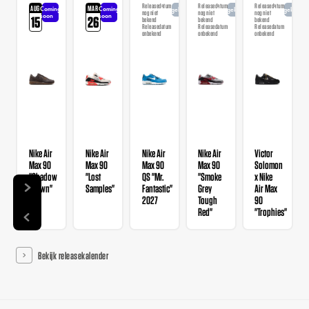
Releasedatum
Releasedatum
Releasedatum
AUG
MAR
Coming
Coming
Aangekondigd
Aangekondigd
Aangekondi
nog niet
nog niet
nog niet
soon
soon
15
26
bekend
bekend
bekend
Releasedatum
Releasedatum
Releasedatum
onbekend
onbekend
onbekend
Nike Air
Nike Air
Nike Air
Nike Air
Victor
Max 90
Max 90
Max 90
Max 90
Solomon
"Shadow
"Lost
QS "Mr.
"Smoke
x Nike
Brown"
Samples"
Fantastic"
Grey
Air Max
2027
Tough
90
Red"
"Trophies"
Bekijk releasekalender