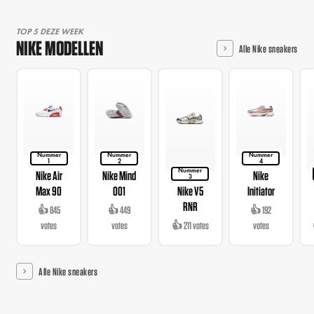
TOP 5 DEZE WEEK
NIKE MODELLEN
Alle Nike sneakers
Nummer
Nummer
Nummer
1
2
4
Nummer
Nike Air
Nike Mind
Nike
3
Max 90
001
Nike V5
Initiator
RNR
👍 845
👍 449
👍 192
votes
votes
👍 211 votes
votes
Alle Nike sneakers