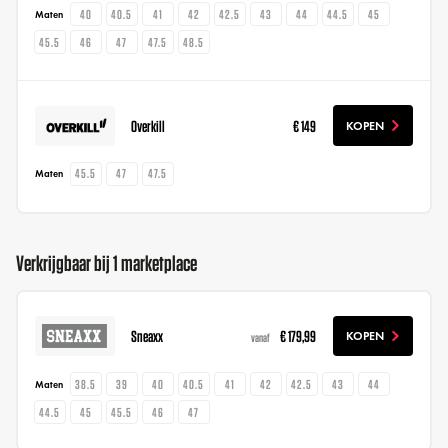
40
40.5
41
42
42.5
43
44
44.5
45
Maten
45.5
46
47
47.5
48.5
Overkill
€ 149
KOPEN
45.5
47
47.5
Maten
Verkrijgbaar bij 1 marketplace
Sneaxx
€ 179,99
KOPEN
vanaf
38.5
39
40
40.5
41
42
42.5
43
44
Maten
44.5
45
45.5
46
47