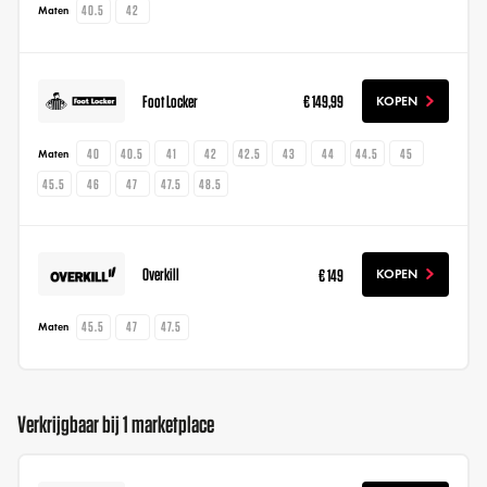
40.5
42
Maten
Foot Locker
€ 149,99
KOPEN
40
40.5
41
42
42.5
43
44
44.5
45
Maten
45.5
46
47
47.5
48.5
Overkill
€ 149
KOPEN
45.5
47
47.5
Maten
Verkrijgbaar bij 1 marketplace