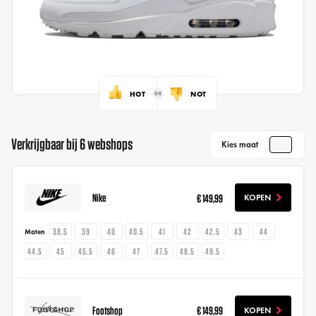
HOT
NOT
Verkrijgbaar bij 6 webshops
Kies maat
Nike
€ 149,99
KOPEN
38.5
39
40
40.5
41
42
42.5
43
44
Maten
44.5
45
45.5
46
47
47.5
48.5
49.5
Footshop
€ 149,99
KOPEN