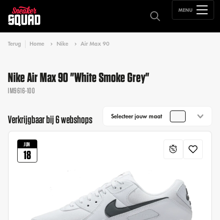
MENU
Terug
Home
Nike
Air Max 90
Nike Air Max 90 "White Smoke Grey"
IM9616-100
Selecteer jouw maat
Verkrijgbaar bij 6 webshops
JUN
18