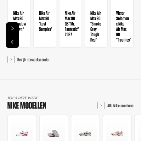
Nike Air
Nike Air
Nike Air
Nike Air
Victor
Max 90
Max 90
Max 90
Max 90
Solomon
"Shadow
"Lost
QS "Mr.
"Smoke
x Nike
Brown"
Samples"
Fantastic"
Grey
Air Max
2027
Tough
90
Red"
"Trophies"
Bekijk releasekalender
TOP 5 DEZE WEEK
NIKE MODELLEN
Alle Nike sneakers