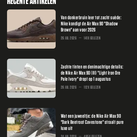
RECENTE ARTIKELEN
Van donkerbruin leer tot zacht suède:
Nike kondigt de Air Max 90 "Shadow
Brown" aan voor 2026
26 JUL 2026
141X GELEZEN
Zachte tinten en denimachtige details:
de Nike Air Max 90 (III) "Light Iron Ore
Pale Ivory" dropt op 1 augustus
26 JUL 2026
112X GELEZEN
Wat een juweeltje: de Nike Air Max 90
"Dark Beetroot Cavestone" straalt pure
luxe uit
24 JUL 2026
485X GELEZEN