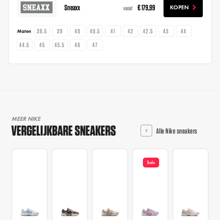
Sneaxx
€ 179,99
KOPEN
vanaf
38.5
39
40
40.5
41
42
42.5
43
44
Maten
44.5
45
45.5
46
47
MEER NIKE
VERGELIJKBARE SNEAKERS
Alle Nike sneakers
Sale