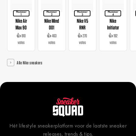
Nummer
Nummer
Nummer
Nummer
1
2
3
4
Nike Air
Nike Mind
Nike V5
Nike
Max 90
001
RNR
Initiator
👍 810
👍 463
👍 270
👍 192
votes
votes
votes
votes
Alle Nike sneakers
Hét lifestyle sneakerplatform voor de laatste sneaker
releases, trends & tips.