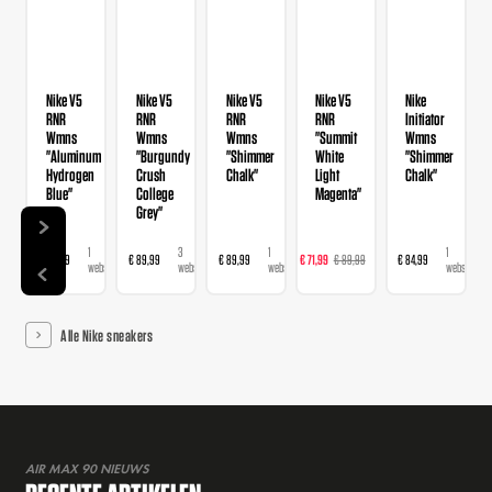
Nike V5
Nike V5
Nike V5
Nike V5
Nike
RNR
RNR
RNR
RNR
Initiator
Wmns
Wmns
Wmns
"Summit
Wmns
"Aluminum
"Burgundy
"Shimmer
White
"Shimmer
Hydrogen
Crush
Chalk"
Light
Chalk"
Blue"
College
Magenta"
Grey"
1
3
1
2
1
€ 89,99
€ 89,99
€ 89,99
€ 71,99
€ 89,99
€ 84,99
webshop
webshops
webshop
webshops
webshop
Alle Nike sneakers
AIR MAX 90 NIEUWS