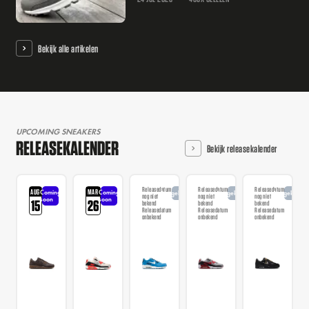
Bekijk alle artikelen
UPCOMING SNEAKERS
RELEASEKALENDER
Bekijk releasekalender
Releasedatum
Releasedatum
Releasedatum
AUG
MAR
Coming
Coming
Aangekondigd
Aangekondigd
Aangekondi
nog niet
nog niet
nog niet
soon
soon
15
26
bekend
bekend
bekend
Releasedatum
Releasedatum
Releasedatum
onbekend
onbekend
onbekend