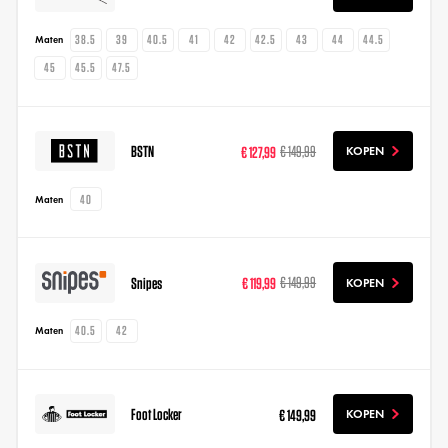
38.5
39
40.5
41
42
42.5
43
44
44.5
Maten
45
45.5
47.5
BSTN
€ 127,99
€ 149,99
KOPEN
40
Maten
Snipes
€ 119,99
€ 149,99
KOPEN
40.5
42
Maten
Foot Locker
€ 149,99
KOPEN