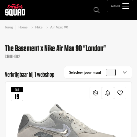
MENU
Terug
Home
Nike
Air Max 90
The Basement x Nike Air Max 90 "London"
CI9111-002
Selecteer jouw maat
Verkrijgbaar bij 1 webshop
OCT
19