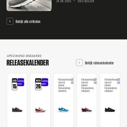
24 JUL 2026
487X GELEZEN
Bekijk alle artikelen
UPCOMING SNEAKERS
RELEASEKALENDER
Bekijk releasekalender
Releasedatum
Releasedatum
Releasedatum
AUG
MAR
Coming
Coming
Aangekondigd
Aangekondigd
Aangekondi
nog niet
nog niet
nog niet
soon
soon
15
26
bekend
bekend
bekend
Releasedatum
Releasedatum
Releasedatum
onbekend
onbekend
onbekend