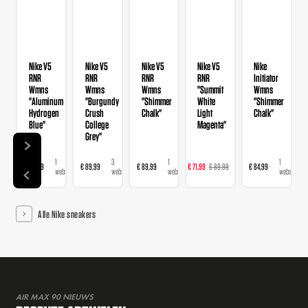
Nike V5
Nike V5
Nike V5
Nike V5
Nike
RNR
RNR
RNR
RNR
Initiator
Wmns
Wmns
Wmns
"Summit
Wmns
"Aluminum
"Burgundy
"Shimmer
White
"Shimmer
Hydrogen
Crush
Chalk"
Light
Chalk"
Blue"
College
Magenta"
Grey"
1
3
1
2
1
€ 89,99
€ 89,99
€ 89,99
€ 71,99
€ 89,99
€ 84,99
webshop
webshops
webshop
webshops
webshop
Alle Nike sneakers
AIR MAX 90 NIEUWS