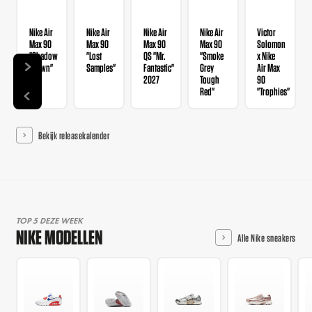
Nike Air
Nike Air
Nike Air
Nike Air
Victor
Max 90
Max 90
Max 90
Max 90
Solomon
"Shadow
"Lost
QS "Mr.
"Smoke
x Nike
Brown"
Samples"
Fantastic"
Grey
Air Max
2027
Tough
90
Red"
"Trophies"
Bekijk releasekalender
TOP 5 DEZE WEEK
NIKE MODELLEN
Alle Nike sneakers