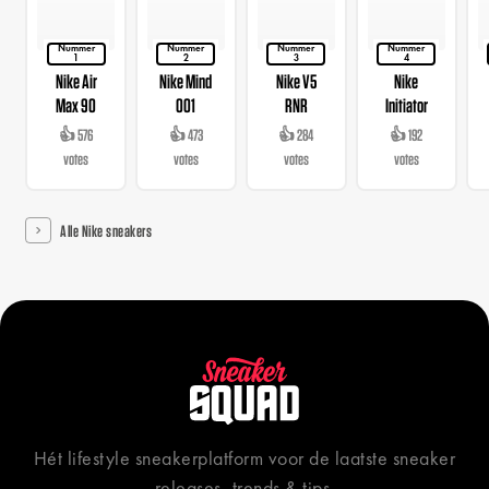
Nummer
Nummer
Nummer
Nummer
1
2
3
4
Nike Air
Nike Mind
Nike V5
Nike
Max 90
001
RNR
Initiator
👍 576
👍 473
👍 284
👍 192
votes
votes
votes
votes
Alle Nike sneakers
Hét lifestyle sneakerplatform voor de laatste sneaker
releases, trends & tips.