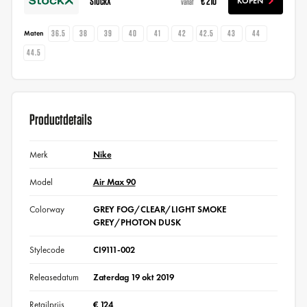
StockX
€ 210
KOPEN
vanaf
36.5
38
39
40
41
42
42.5
43
44
Maten
44.5
Productdetails
Merk
Nike
Model
Air Max 90
Colorway
GREY FOG/CLEAR/LIGHT SMOKE
GREY/PHOTON DUSK
Stylecode
CI9111-002
Releasedatum
Zaterdag 19 okt 2019
Retailprijs
€ 124