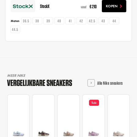
StockX
€ 210
KOPEN
vanaf
36.5
38
39
40
41
42
42.5
43
44
Maten
44.5
MEER NIKE
VERGELIJKBARE SNEAKERS
Alle Nike sneakers
Sale