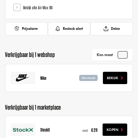
Bekijk alle Air Max 90
Prijsalarm
Restock alert
Delen
Verkrijgbaar bij 1 webshop
Kies maat
Nike
BEKIJK
Uitverkocht
Verkrijgbaar bij 1 marketplace
StockX
€ 211
KOPEN
vanaf