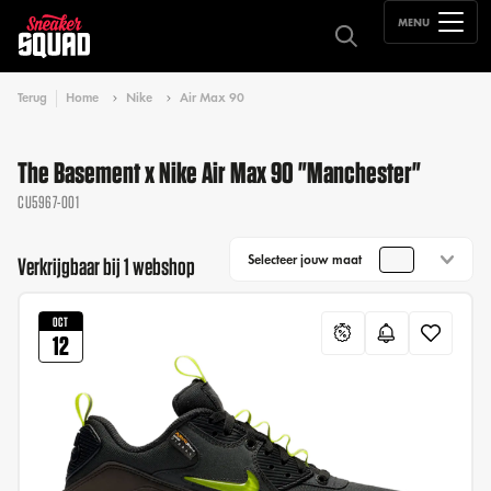
MENU
Terug
Home
Nike
Air Max 90
The Basement x Nike Air Max 90 "Manchester"
CU5967-001
Selecteer jouw maat
Verkrijgbaar bij 1 webshop
OCT
12