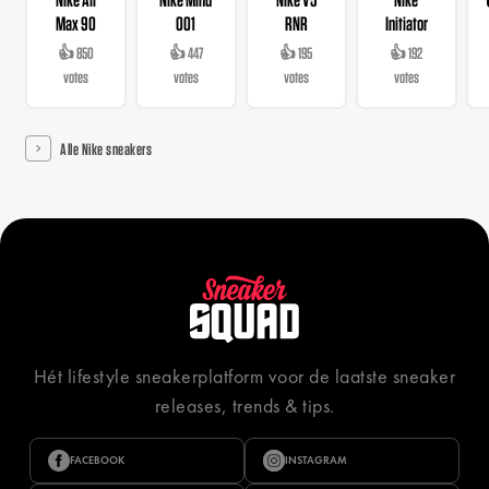
Max 90
001
RNR
Initiator
👍 850
👍 447
👍 195
👍 192
votes
votes
votes
votes
Alle Nike sneakers
Hét lifestyle sneakerplatform voor de laatste sneaker
releases, trends & tips.
FACEBOOK
INSTAGRAM