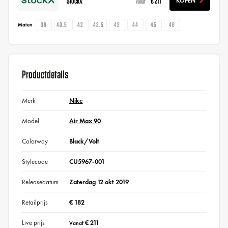
StockX
€ 211
KOPEN
vanaf
38
40.5
42
42.5
43
44
45
46
Maten
Productdetails
Merk
Nike
Model
Air Max 90
Colorway
Black/Volt
Stylecode
CU5967-001
Releasedatum
Zaterdag 12 okt 2019
Retailprijs
€ 182
Live prijs
€ 211
Vanaf