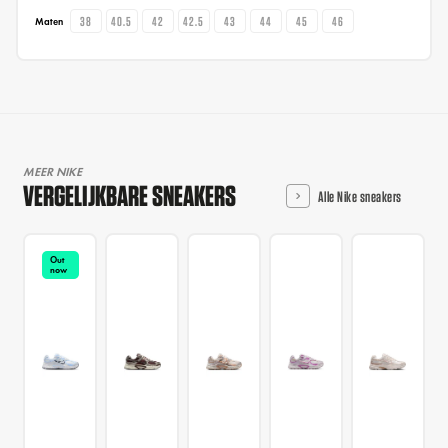
38
40.5
42
42.5
43
44
45
46
Maten
MEER NIKE
VERGELIJKBARE SNEAKERS
Alle Nike sneakers
Out
now