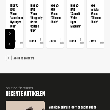
Nike V5
Nike V5
Nike V5
Nike V5
Nike
RNR
RNR
RNR
RNR
Initiator
Wmns
Wmns
Wmns
"Summit
Wmns
"Aluminum
"Burgundy
"Shimmer
White
"Shimmer
Hydrogen
Crush
Chalk"
Light
Chalk"
Blue"
College
Magenta"
Grey"
1
3
1
2
1
€ 89,99
€ 89,99
€ 89,99
€ 89,99
€ 84,99
webshop
webshops
webshop
webshops
webshop
Alle Nike sneakers
AIR MAX 90 NIEUWS
RECENTE ARTIKELEN
Van donkerbruin leer tot zacht suède: