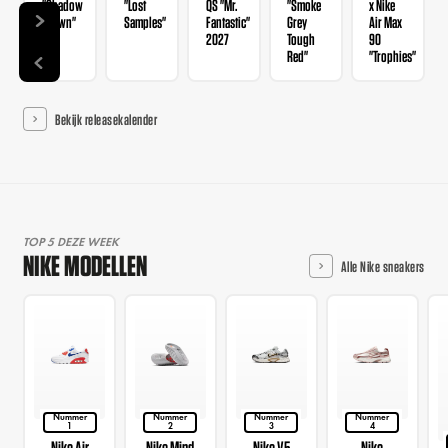
"Shadow
"Lost
QS "Mr.
"Smoke
x Nike
Brown"
Samples"
Fantastic"
Grey
Air Max
2027
Tough
90
Red"
"Trophies"
Bekijk releasekalender
TOP 5 DEZE WEEK
NIKE MODELLEN
Alle Nike sneakers
Nummer
Nummer
Nummer
Nummer
1
2
3
4
Nike Air
Nike Mind
Nike V5
Nike