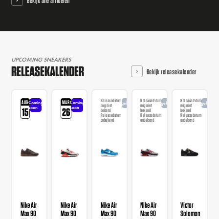
Bekijk alle artikelen
UPCOMING SNEAKERS
RELEASEKALENDER
Bekijk releasekalender
Releasedatum
Releasedatum
Releasedatum
AUG
MAR
Coming
Coming
Aangekondigd
Aangekondigd
Aangekondi
nog niet
nog niet
nog niet
soon
soon
15
26
bekend
bekend
bekend
Releasedatum
Releasedatum
Releasedatum
onbekend
onbekend
onbekend
Nike Air
Nike Air
Nike Air
Nike Air
Victor
Max 90
Max 90
Max 90
Max 90
Solomon