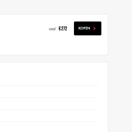
€ 272
KOPEN
vanaf