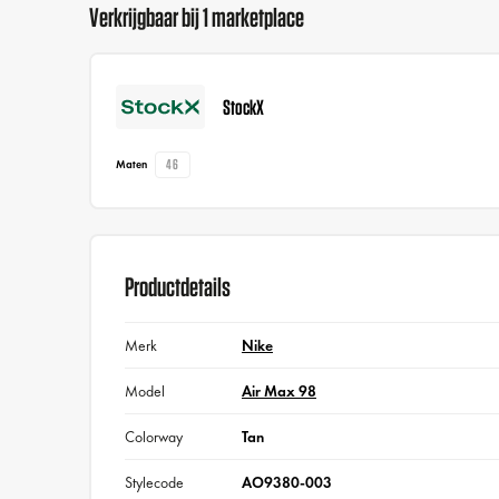
Verkrijgbaar bij 1 marketplace
StockX
46
Maten
Productdetails
Merk
Nike
Model
Air Max 98
Colorway
Tan
Stylecode
AO9380-003