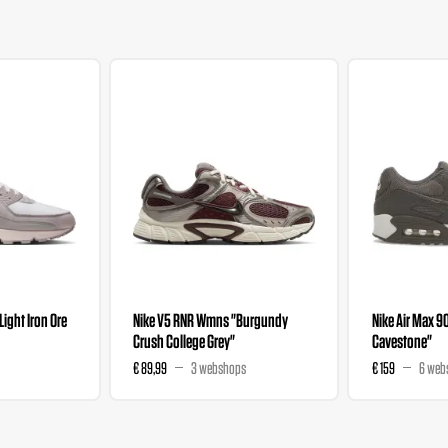
"Light Iron Ore
Nike V5 RNR Wmns "Burgundy
Nike Air Max 9
Crush College Grey"
Cavestone"
€ 89,99
3 webshops
€ 159
6 web