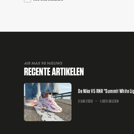
AIR MAX 98 NIEUWS
RECENTE ARTIKELEN
De Nike V5 RNR "Summit White Lig
3 AUG 2026
1.182X GELEZEN