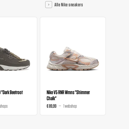
Alle Nike sneakers
0 "Dark Beetroot
Nike V5 RNR Wmns "Shimmer
Nike V5 
Chalk"
Magenta
shops
€ 89,99
1 webshop
€ 89,99