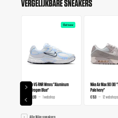
VERGELIJKBARE SNEAKERS
Out now
Nike V5 RNR Wmns "Aluminum
Nike Air Max 90 (III) 
Hydrogen Blue"
Pale Ivory"
€ 89,99
1 webshop
€ 159
12 webshops
Alle Nike sneakers