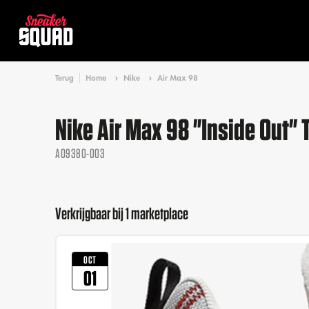
Terug
Home
Nike
Air Max 98
Nike Air Max 98 "Inside Out" 
AO9380-003
Verkrijgbaar bij 1 marketplace
OCT
01