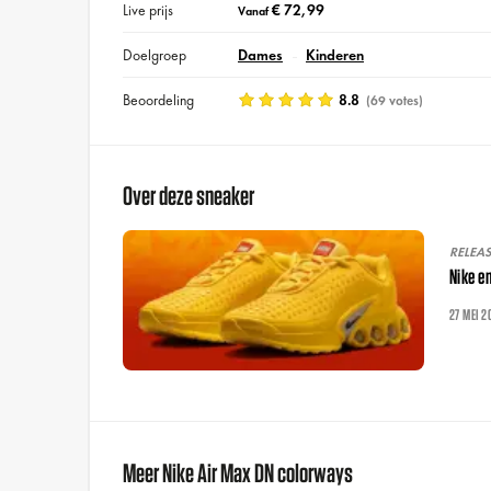
Live prijs
€ 72,99
Vanaf
Doelgroep
Dames
Kinderen
Beoordeling
8.8
(69 votes)
Over deze sneaker
RELEA
Nike e
27 MEI 2
Meer Nike Air Max DN colorways