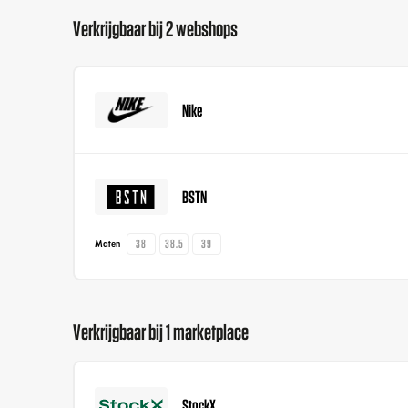
Verkrijgbaar bij 2 webshops
Nike
BSTN
38
38.5
39
Maten
Verkrijgbaar bij 1 marketplace
StockX