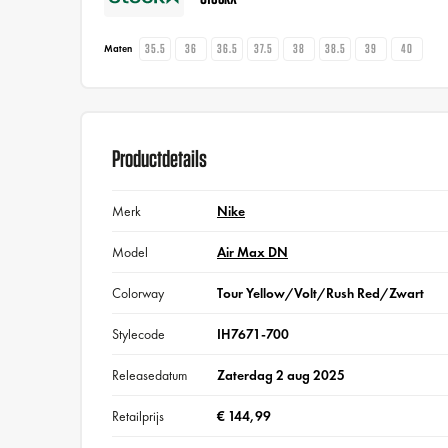
35.5
36
36.5
37.5
38
38.5
39
40
Maten
Productdetails
Merk
Nike
Model
Air Max DN
Colorway
Tour Yellow/Volt/Rush Red/Zwart
Stylecode
IH7671-700
Releasedatum
Zaterdag 2 aug 2025
Retailprijs
€ 144,99