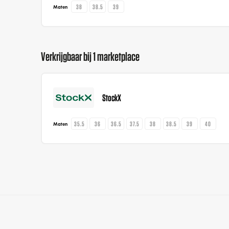
38
38.5
39
Maten
Verkrijgbaar bij 1 marketplace
StockX
35.5
36
36.5
37.5
38
38.5
39
40
Maten