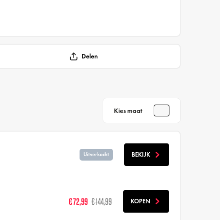
Delen
Kies maat
BEKIJK
Uitverkocht
€ 72,99
€ 144,99
KOPEN