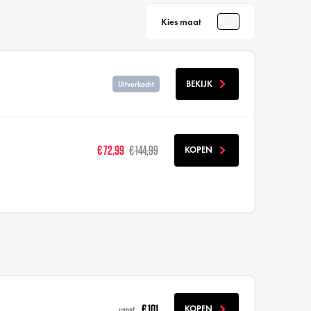
Kies maat
BEKIJK
Uitverkocht
€ 72,99
€ 144,99
KOPEN
€ 101
KOPEN
vanaf