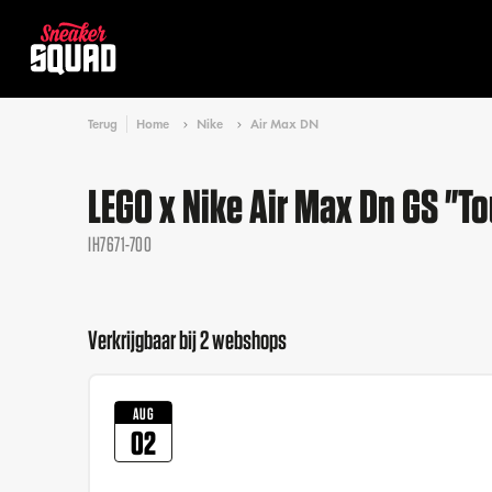
Terug
Home
Nike
Air Max DN
LEGO x Nike Air Max Dn GS "To
IH7671-700
Verkrijgbaar bij 2 webshops
AUG
02