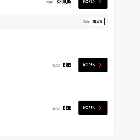
€ 209,95
KOPEN
vanaf
SQUAD5
Code
€ 189
KOPEN
vanaf
€ 190
KOPEN
vanaf