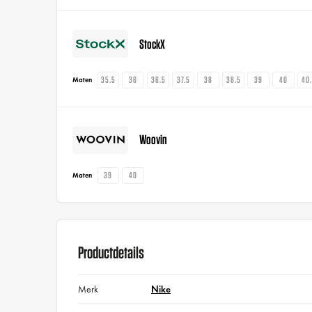
StockX
35.5
36
36.5
37.5
38
38.5
39
40
40
Maten
Woovin
39
40
Maten
Productdetails
Merk
Nike