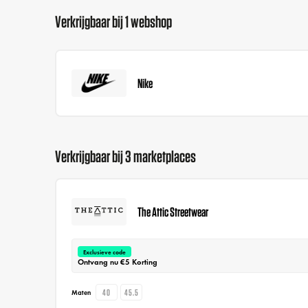
Verkrijgbaar bij 1 webshop
Nike
Verkrijgbaar bij 3 marketplaces
The Attic Streetwear
Exclusieve code
Ontvang nu €5 Korting
40
45.5
Maten