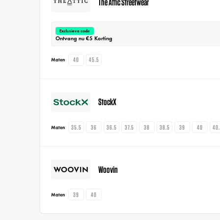
The Attic Streetwear
Exclusieve code
Ontvang nu €5 Korting
40
45.5
Maten
StockX
35.5
36
36.5
37.5
38
38.5
39
40
40
Maten
Woovin
39
40
Maten