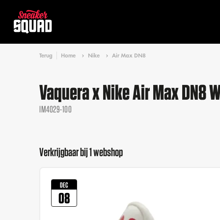
Terug
Home
Nike
Air Max DN8
Vaquera x Nike Air Max DN8 
IM4029-100
Verkrijgbaar bij 1 webshop
DEC
08