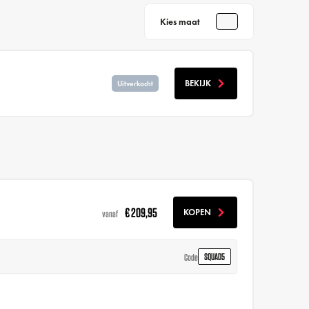
Kies maat
BEKIJK
Uitverkocht
€ 209,95
KOPEN
vanaf
SQUAD5
Code