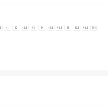
.5
41
42
42.5
43
44
44.5
45.5
46
47.5
48.5
49.5