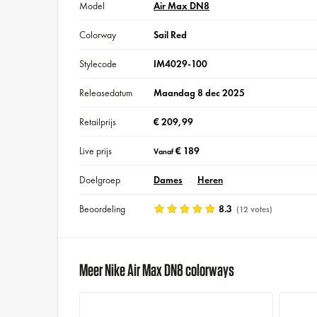
Model
Air Max DN8
Colorway
Sail Red
Stylecode
IM4029-100
Releasedatum
Maandag 8 dec 2025
Retailprijs
€ 209,99
Live prijs
€ 189
Vanaf
Doelgroep
Dames
Heren
Beoordeling
8.3
(12 votes)
Meer Nike Air Max DN8 colorways