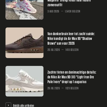
zomeroutfit
3 AUG 2026
1.543X GELEZEN
Van donkerbruin leer tot zacht suède:
Nike kondigt de Air Max 90 "Shadow
Brown" aan voor 2026
26 JUL 2026
141X GELEZEN
Zachte tinten en denimachtige details:
de Nike Air Max 90 (III) "Light Iron Ore
Pale Ivory" dropt op 1 augustus
26 JUL 2026
112X GELEZEN
Bekijk alle artikelen