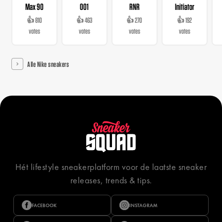
Max 90
001
RNR
Initiator
👍 810
👍 463
👍 270
👍 192
votes
votes
votes
votes
Alle Nike sneakers
Hét lifestyle sneakerplatform voor de laatste sneaker
releases, trends & tips.
FACEBOOK
INSTAGRAM