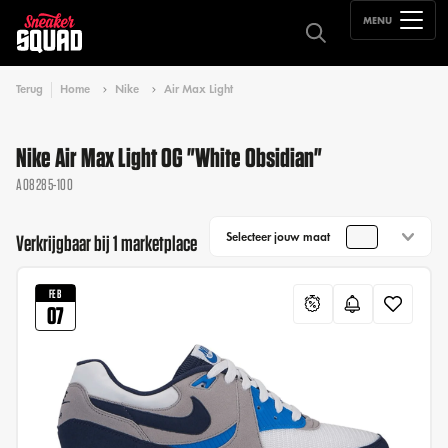
MENU
Terug
Home
Nike
Air Max Light
Nike Air Max Light OG "White Obsidian"
AO8285-100
Selecteer jouw maat
Verkrijgbaar bij 1 marketplace
FEB
07