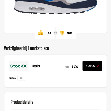
HOT
NOT
Verkrijgbaar bij 1 marketplace
StockX
€ 658
KOPEN
vanaf
45
Maten
Productdetails