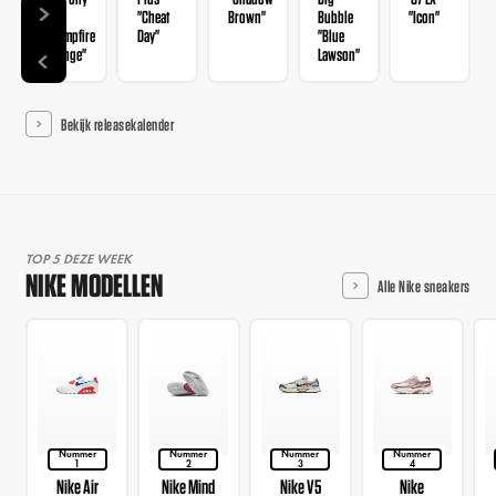
Hair
"Cheat
Brown"
Bubble
"Icon"
"Campfire
Day"
"Blue
Orange"
Lawson"
Bekijk releasekalender
TOP 5 DEZE WEEK
NIKE MODELLEN
Alle Nike sneakers
Nummer
Nummer
Nummer
Nummer
1
2
3
4
Nike Air
Nike Mind
Nike V5
Nike