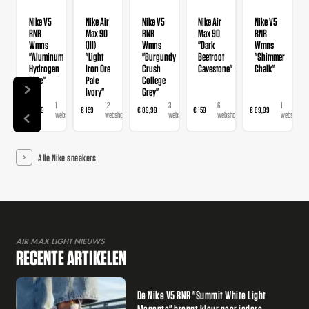
Nike V5
Nike Air
Nike V5
Nike Air
Nike V5
RNR
Max 90
RNR
Max 90
RNR
Wmns
(III)
Wmns
"Dark
Wmns
"Aluminum
"Light
"Burgundy
Beetroot
"Shimmer
Hydrogen
Iron Ore
Crush
Cavestone"
Chalk"
Blue"
Pale
College
Ivory"
Grey"
1
12
3
6
1
€ 89,99
€ 159
€ 89,99
€ 159
€ 89,99
€ 
webshop
webshops
webshops
webshops
webshop
Alle Nike sneakers
AIR MAX LIGHT NIEUWS
RECENTE ARTIKELEN
De Nike V5 RNR "Summit White Light
Magenta" brengt kleur naar iedere