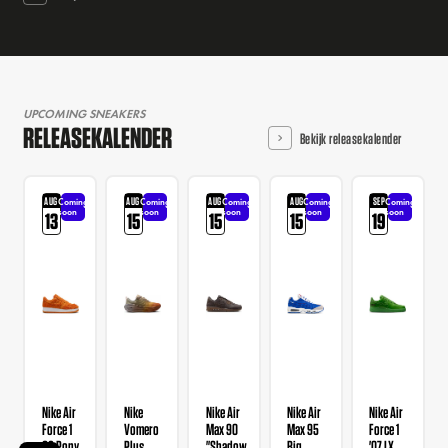
UPCOMING SNEAKERS
RELEASEKALENDER
Bekijk releasekalender
AUG
AUG
AUG
AUG
SEP
Coming
Coming
Coming
Coming
Coming
soon
soon
soon
soon
soon
13
15
15
15
19
Nike Air
Nike
Nike Air
Nike Air
Nike Air
Force 1
Vomero
Max 90
Max 95
Force 1
QS Pony
Plus
"Shadow
Big
'07 LX