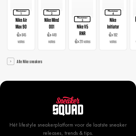
Nummer
Nummer
Nummer
1
2
4
Nummer
Nike Air
Nike Mind
Nike
3
Max 90
001
Nike V5
Initiator
RNR
👍 845
👍 449
👍 192
votes
votes
👍 211 votes
votes
Alle Nike sneakers
Hét lifestyle sneakerplatform voor de laatste sneaker
releases, trends & tips.