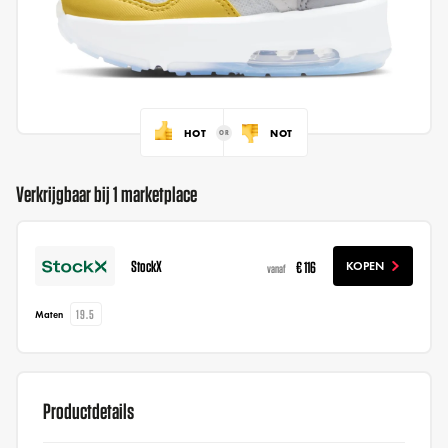
HOT
NOT
Verkrijgbaar bij 1 marketplace
StockX
€ 116
KOPEN
vanaf
19.5
Maten
Productdetails