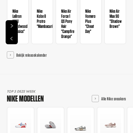
Nike
Nike
Nike Air
Nike
Nike Air
LeBron
Kobe 8
Force 1
Vomero
Max 90
XXIII
Protro
QS Pony
Plus
"Shadow
"Hardwood
"Mambacurial"
Hair
"Cheat
Brown"
Classics"
"Campfire
Day"
Orange"
Bekijk releasekalender
TOP 5 DEZE WEEK
NIKE MODELLEN
Alle Nike sneakers