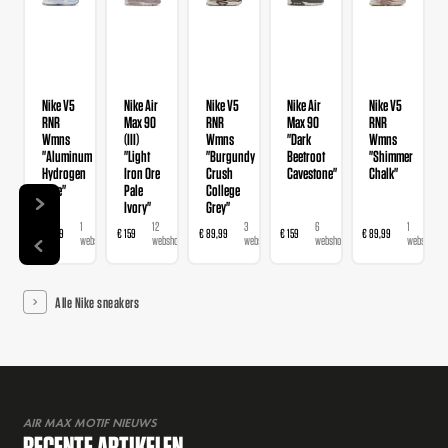
Nike V5
Nike Air
Nike V5
Nike Air
Nike V5
RNR
Max 90
RNR
Max 90
RNR
Wmns
(III)
Wmns
"Dark
Wmns
"Aluminum
"Light
"Burgundy
Beetroot
"Shimmer
Hydrogen
Iron Ore
Crush
Cavestone"
Chalk"
Blue"
Pale
College
Ivory"
Grey"
1
12
3
6
1
€ 89,99
€ 159
€ 89,99
€ 159
€ 89,99
webshop
webshops
webshops
webshops
webshop
Alle Nike sneakers
AIR MAX MOTIF NIEUWS
RECENTE ARTIKELEN