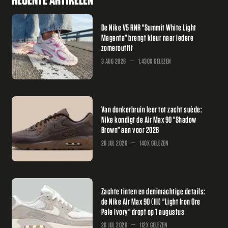
De Nike V5 RNR "Summit White Light
Magenta" brengt kleur naar iedere
zomeroutfit
3 AUG 2026
1.430X GELEZEN
Van donkerbruin leer tot zacht suède:
Nike kondigt de Air Max 90 "Shadow
Brown" aan voor 2026
26 JUL 2026
140X GELEZEN
Zachte tinten en denimachtige details:
de Nike Air Max 90 (III) "Light Iron Ore
Pale Ivory" dropt op 1 augustus
26 JUL 2026
112X GELEZEN