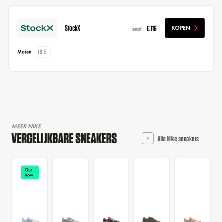
StockX
€ 116
KOPEN
vanaf
19.5
Maten
MEER NIKE
VERGELIJKBARE SNEAKERS
Alle Nike sneakers
Out
now