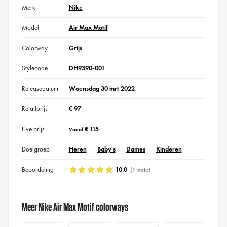
Merk
Nike
Model
Air Max Motif
Colorway
Grijs
Stylecode
DH9390-001
Releasedatum
Woensdag 30 mrt 2022
Retailprijs
€ 97
Live prijs
€ 115
Vanaf
Doelgroep
Heren
Baby's
Dames
Kinderen
Beoordeling
10.0
(1 vote)
Meer Nike Air Max Motif colorways