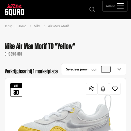
MENU
Terug
Home
Nike
Air Max Motif
Nike Air Max Motif TD "Yellow"
DH9390-001
Selecteer jouw maat
Verkrijgbaar bij 1 marketplace
MAR
30