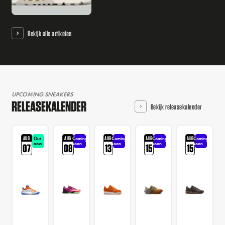
Bekijk alle artikelen
UPCOMING SNEAKERS
RELEASEKALENDER
Bekijk releasekalender
AUG
AUG
AUG
AUG
AUG
Out
Coming
Coming
Coming
Coming
now
soon
soon
soon
soon
07
08
13
15
15