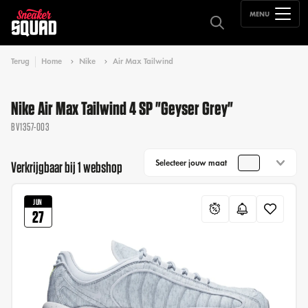
MENU
Terug
Home
Nike
Air Max Tailwind
Nike Air Max Tailwind 4 SP "Geyser Grey"
BV1357-003
Selecteer jouw maat
Verkrijgbaar bij 1 webshop
JUN
27