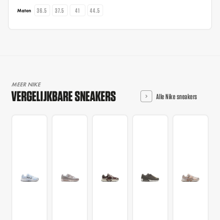
36.5
37.5
41
44.5
Maten
MEER NIKE
VERGELIJKBARE SNEAKERS
Alle Nike sneakers