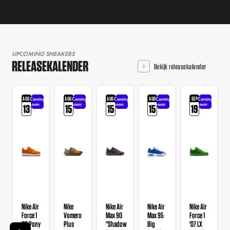
UPCOMING SNEAKERS
RELEASEKALENDER
Bekijk releasekalender
AUG
AUG
AUG
AUG
SEP
Coming
Coming
Coming
Coming
Coming
soon
soon
soon
soon
soon
13
15
15
15
19
Nike Air
Nike
Nike Air
Nike Air
Nike Air
Force 1
Vomero
Max 90
Max 95
Force 1
QS Pony
Plus
"Shadow
Big
'07 LX