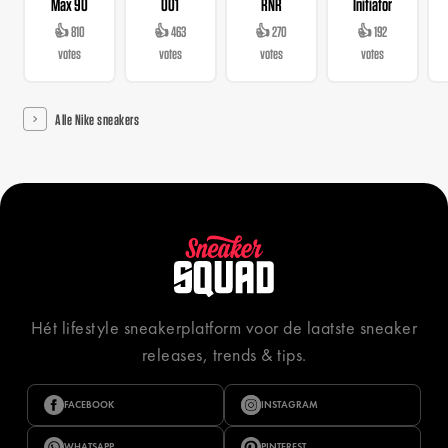
Max 90
001
RNR
Initiator
👍 810
👍 463
👍 270
👍 192
votes
votes
votes
votes
Alle Nike sneakers
Hét lifestyle sneakerplatform voor de laatste sneaker
releases, trends & tips.
FACEBOOK
INSTAGRAM
WHATSAPP
PINTEREST