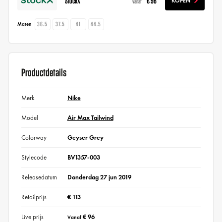
StockX
€ 96
KOPEN
vanaf
36.5
37.5
41
44.5
Maten
Productdetails
Merk
Nike
Model
Air Max Tailwind
Colorway
Geyser Grey
Stylecode
BV1357-003
Releasedatum
Donderdag 27 jun 2019
Retailprijs
€ 113
Live prijs
€ 96
Vanaf