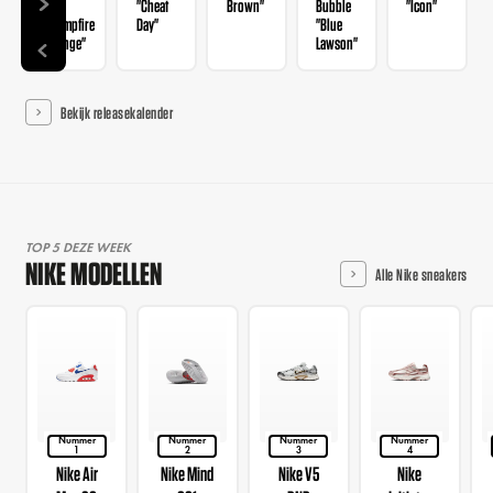
Hair
"Cheat
Brown"
Bubble
"Icon"
"Campfire
Day"
"Blue
Orange"
Lawson"
Bekijk releasekalender
TOP 5 DEZE WEEK
NIKE MODELLEN
Alle Nike sneakers
Nummer
Nummer
Nummer
Nummer
1
2
3
4
Nike Air
Nike Mind
Nike V5
Nike