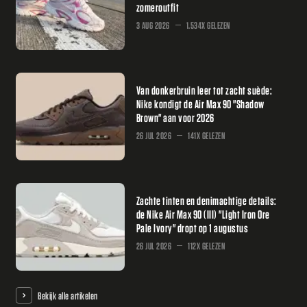
zomeroutfit
3 AUG 2026
1.534X GELEZEN
Van donkerbruin leer tot zacht suède:
Nike kondigt de Air Max 90 "Shadow
Brown" aan voor 2026
26 JUL 2026
141X GELEZEN
Zachte tinten en denimachtige details:
de Nike Air Max 90 (III) "Light Iron Ore
Pale Ivory" dropt op 1 augustus
26 JUL 2026
112X GELEZEN
Bekijk alle artikelen