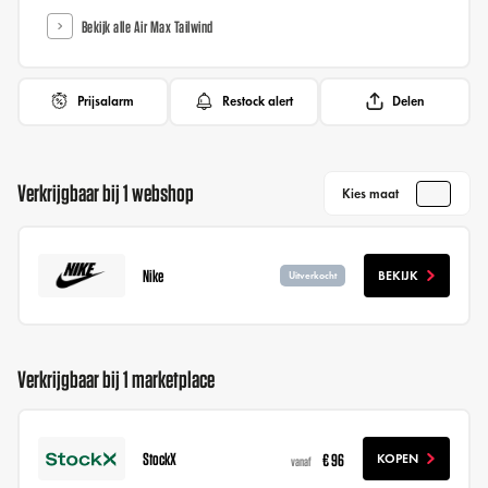
Bekijk alle Air Max Tailwind
Prijsalarm
Restock alert
Delen
Verkrijgbaar bij 1 webshop
Kies maat
Nike
BEKIJK
Uitverkocht
Verkrijgbaar bij 1 marketplace
StockX
€ 96
KOPEN
vanaf