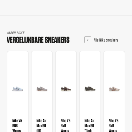
MEER NIKE
VERGELIJKBARE SNEAKERS
Alle Nike sneakers
Nike V5
Nike Air
Nike V5
Nike Air
Nike V5
RNR
Max 90
RNR
Max 90
RNR
Wmns
(III)
Wmns
"Dark
Wmns