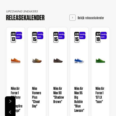
UPCOMING SNEAKERS
RELEASEKALENDER
Bekijk releasekalender
AUG
AUG
AUG
AUG
SEP
Coming
Coming
Coming
Coming
Coming
soon
soon
soon
soon
soon
13
15
15
15
19
Nike Air
Nike
Nike Air
Nike Air
Nike Air
Force 1
Vomero
Max 90
Max 95
Force 1
QS Pony
Plus
"Shadow
Big
'07 LX
Hair
"Cheat
Brown"
Bubble
"Icon"
"Campfire
Day"
"Blue
Orange"
Lawson"