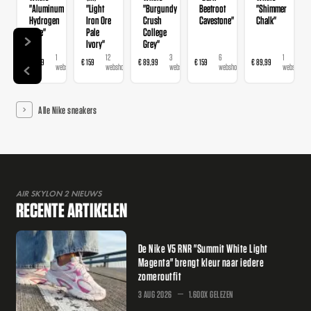
"Aluminum
"Light
"Burgundy
Beetroot
"Shimmer
Hydrogen
Iron Ore
Crush
Cavestone"
Chalk"
Blue"
Pale
College
Ivory"
Grey"
1
12
3
6
1
€ 89,99
€ 159
€ 89,99
€ 159
€ 89,99
€ 
webshop
webshops
webshops
webshops
webshop
Alle Nike sneakers
AIR SKYLON 2 NIEUWS
RECENTE ARTIKELEN
De Nike V5 RNR "Summit White Light
Magenta" brengt kleur naar iedere
zomeroutfit
3 AUG 2026
1.600X GELEZEN