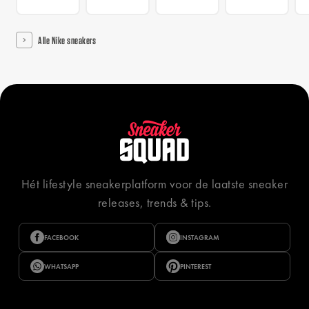
Alle Nike sneakers
Hét lifestyle sneakerplatform voor de laatste sneaker
releases, trends & tips.
FACEBOOK
INSTAGRAM
WHATSAPP
PINTEREST