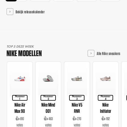
Bekijk releasekalender
TOP 5 DEZE WEEK
NIKE MODELLEN
Alle Nike sneakers
Nummer
Nummer
Nummer
Nummer
1
2
3
4
Nike Air
Nike Mind
Nike V5
Nike
Max 90
001
RNR
Initiator
👍 810
👍 463
👍 270
👍 192
votes
votes
votes
votes