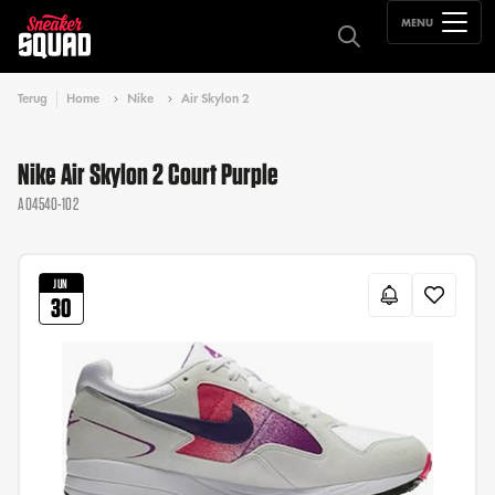
MENU
Terug
Home
Nike
Air Skylon 2
Nike Air Skylon 2 Court Purple
AO4540-102
JUN
30