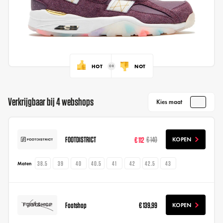
HOT
NOT
Verkrijgbaar bij 4 webshops
Kies maat
FOOTDISTRICT
€ 112
€ 140
KOPEN
38.5
39
40
40.5
41
42
42.5
43
Maten
Footshop
€ 139,99
KOPEN