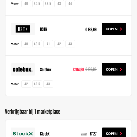
40
40.5
42.5
43
44
Maten
BSTN
€ 139,99
KOPEN
40
40.5
41
42
43
Maten
Solebox
€ 104,99
€ 139,99
KOPEN
42
42.5
43
Maten
Verkrijgbaar bij 1 marketplace
StockX
€ 127
KOPEN
vanaf