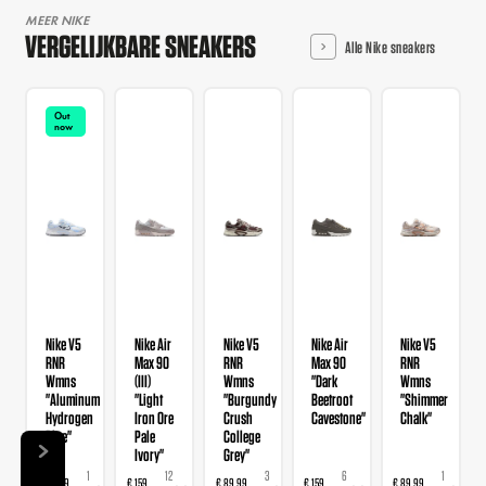
MEER NIKE
VERGELIJKBARE SNEAKERS
Alle Nike sneakers
Out
now
Nike V5
Nike Air
Nike V5
Nike Air
Nike V5
RNR
Max 90
RNR
Max 90
RNR
Wmns
(III)
Wmns
"Dark
Wmns
"Aluminum
"Light
"Burgundy
Beetroot
"Shimmer
Hydrogen
Iron Ore
Crush
Cavestone"
Chalk"
Blue"
Pale
College
Ivory"
Grey"
1
12
3
6
1
€ 89,99
€ 159
€ 89,99
€ 159
€ 89,99