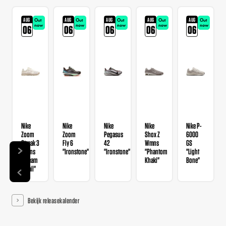
AUG
AUG
AUG
AUG
AUG
Out
Out
Out
Out
Out
now
now
now
now
now
06
06
06
06
06
Nike
Nike
Nike
Nike
Nike P-
Zoom
Zoom
Pegasus
Shox Z
6000
Streak 3
Fly 6
42
Wmns
GS
Wmns
"Ironstone"
"Ironstone"
"Phantom
"Light
"Cream
Khaki"
Bone"
II Sail"
Bekijk releasekalender