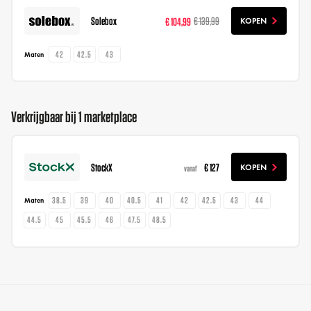
Solebox
€ 104,99
€ 139,99
KOPEN
42
42.5
43
Maten
Verkrijgbaar bij 1 marketplace
StockX
€ 127
KOPEN
vanaf
38.5
39
40
40.5
41
42
42.5
43
44
Maten
44.5
45
45.5
46
47.5
48.5