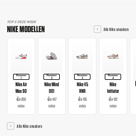
TOP 5 DEZE WEEK
NIKE MODELLEN
Alle Nike sneakers
Nummer
Nummer
Nummer
Nummer
1
2
3
4
Nike Air
Nike Mind
Nike V5
Nike
Max 90
001
RNR
Initiator
👍 850
👍 447
👍 195
👍 192
votes
votes
votes
votes
Alle Nike sneakers