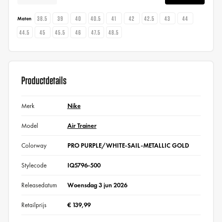
38.5
39
40
40.5
41
42
42.5
43
44
Maten
44.5
45
45.5
46
47.5
48.5
Productdetails
Merk
Nike
Model
Air Trainer
Colorway
PRO PURPLE/WHITE-SAIL-METALLIC GOLD
Stylecode
IQ5796-500
Releasedatum
Woensdag 3 jun 2026
Retailprijs
€ 139,99