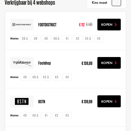
Verkrijgbaar bij 4 webshops
Kies maat
FOOTDISTRICT
€ 112
€ 140
KOPEN
38.5
39
40
40.5
41
42
42.5
43
Maten
Footshop
€ 139,99
KOPEN
40
40.5
42.5
43
44
Maten
BSTN
€ 139,99
KOPEN
40
40.5
41
42
43
Maten