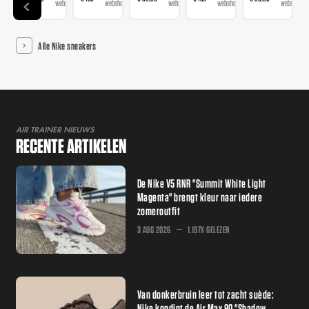
webshop
webshops
webshops
webshops
webshop
Alle Nike sneakers
AIR TRAINER NIEUWS
RECENTE ARTIKELEN
De Nike V5 RNR "Summit White Light
Magenta" brengt kleur naar iedere
zomeroutfit
3 AUG 2026
1.197X GELEZEN
Van donkerbruin leer tot zacht suède:
Nike kondigt de Air Max 90 "Shadow