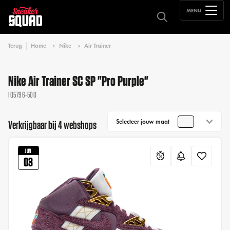
MENU
Terug
Home
Nike
Air Trainer
Nike Air Trainer SC SP "Pro Purple"
IQ5796-500
Selecteer jouw maat
Verkrijgbaar bij 4 webshops
JUN
03