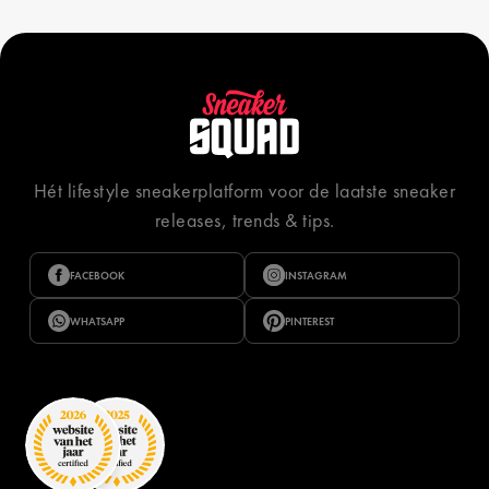
Hét lifestyle sneakerplatform voor de laatste sneaker
releases, trends & tips.
FACEBOOK
INSTAGRAM
WHATSAPP
PINTEREST