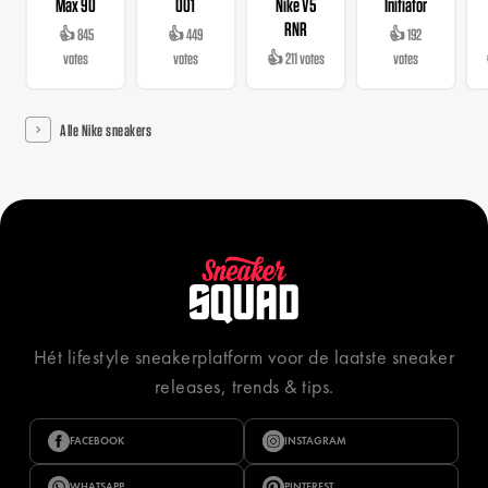
Max 90
001
Nike V5
Initiator
RNR
👍 845
👍 449
👍 192
votes
votes
👍 211 votes
votes
Alle Nike sneakers
Hét lifestyle sneakerplatform voor de laatste sneaker
releases, trends & tips.
FACEBOOK
INSTAGRAM
WHATSAPP
PINTEREST