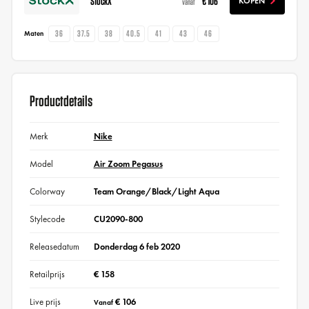
StockX
€ 106
KOPEN
vanaf
36
37.5
38
40.5
41
43
46
Maten
Productdetails
Merk
Nike
Model
Air Zoom Pegasus
Colorway
Team Orange/Black/Light Aqua
Stylecode
CU2090-800
Releasedatum
Donderdag 6 feb 2020
Retailprijs
€ 158
Live prijs
€ 106
Vanaf