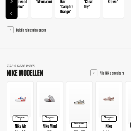
"Hardwood
"Mambacurial"
Hair
"Cheat
Brown"
Classics"
"Campfire
Day"
Orange"
Bekijk releasekalender
TOP 5 DEZE WEEK
NIKE MODELLEN
Alle Nike sneakers
Nummer
Nummer
Nummer
1
2
4
Nummer
Nike Air
Nike Mind
Nike
3