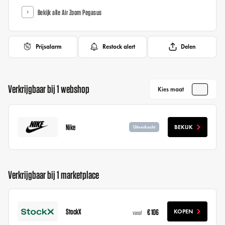
Bekijk alle Air Zoom Pegasus
Prijsalarm
Restock alert
Delen
Verkrijgbaar bij 1 webshop
Kies maat
Nike
BEKIJK
Uitverkocht
Verkrijgbaar bij 1 marketplace
StockX
€ 106
KOPEN
vanaf