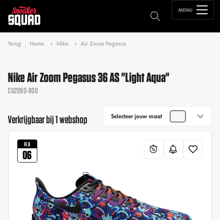
MENU
Terug
Home
Nike
Air Zoom Pegasus
Nike Air Zoom Pegasus 36 AS "Light Aqua"
CU2090-800
Selecteer jouw maat
Verkrijgbaar bij 1 webshop
FEB
06