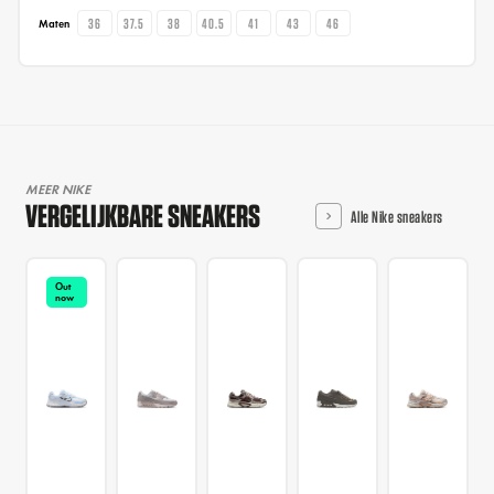
36
37.5
38
40.5
41
43
46
Maten
MEER NIKE
VERGELIJKBARE SNEAKERS
Alle Nike sneakers
Out
now