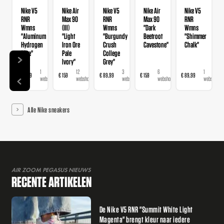
Nike V5
Nike Air
Nike V5
Nike Air
Nike V5
RNR
Max 90
RNR
Max 90
RNR
Wmns
(III)
Wmns
"Dark
Wmns
"Aluminum
"Light
"Burgundy
Beetroot
"Shimmer
Hydrogen
Iron Ore
Crush
Cavestone"
Chalk"
Blue"
Pale
College
Ivory"
Grey"
1
12
3
6
1
€ 89,99
€ 159
€ 89,99
€ 159
€ 89,99
webshop
webshops
webshops
webshops
webshop
Alle Nike sneakers
AIR ZOOM PEGASUS NIEUWS
RECENTE ARTIKELEN
De Nike V5 RNR "Summit White Light
Magenta" brengt kleur naar iedere