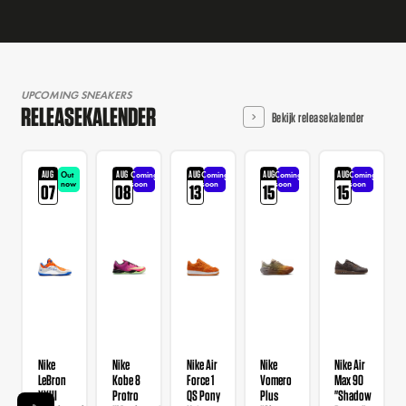
UPCOMING SNEAKERS
RELEASEKALENDER
Bekijk releasekalender
AUG
AUG
AUG
AUG
AUG
Out
Coming
Coming
Coming
Coming
now
soon
soon
soon
soon
07
08
13
15
15
Nike
Nike
Nike Air
Nike
Nike Air
LeBron
Kobe 8
Force 1
Vomero
Max 90
XXIII
Protro
QS Pony
Plus
"Shadow