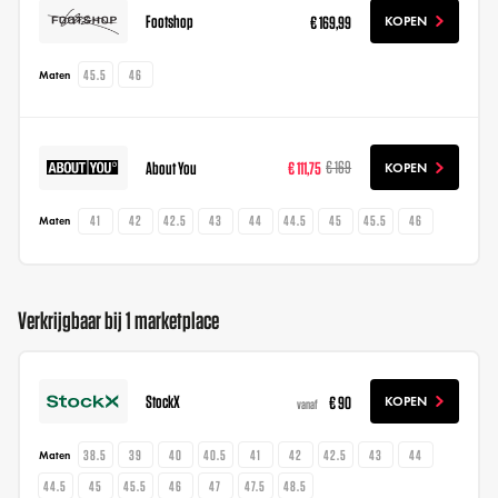
Footshop
€ 169,99
KOPEN
45.5
46
Maten
About You
€ 111,75
€ 169
KOPEN
41
42
42.5
43
44
44.5
45
45.5
46
Maten
Verkrijgbaar bij 1 marketplace
StockX
€ 90
KOPEN
vanaf
38.5
39
40
40.5
41
42
42.5
43
44
Maten
44.5
45
45.5
46
47
47.5
48.5