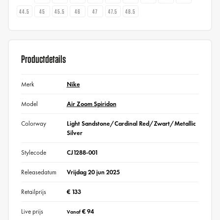
44.5
45
45.5
46
47
47.5
48.5
Productdetails
Merk
Nike
Model
Air Zoom Spiridon
Colorway
Light Sandstone/Cardinal Red/Zwart/Metallic
Silver
Stylecode
CJ1288-001
Releasedatum
Vrijdag 20 jun 2025
Retailprijs
€ 133
Live prijs
€ 94
Vanaf