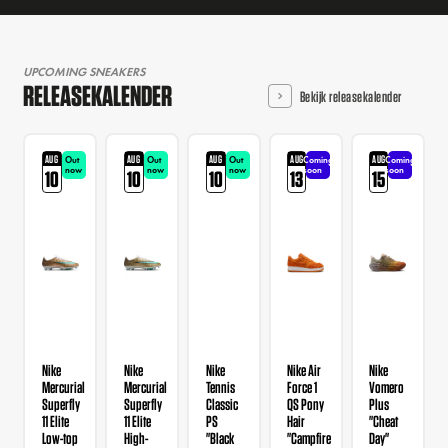
UPCOMING SNEAKERS
RELEASEKALENDER
Bekijk releasekalender
AUG
AUG
AUG
AUG
AUG
Out
Out
Out
Coming
Coming
now
now
now
soon
soon
10
10
10
13
15
Nike
Nike
Nike
Nike Air
Nike
Mercurial
Mercurial
Tennis
Force 1
Vomero
Superfly
Superfly
Classic
QS Pony
Plus
11 Elite
11 Elite
PS
Hair
"Cheat
Low-top
High-
"Black
"Campfire
Day"