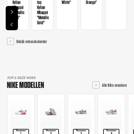
Kylian
top
White"
Orange"
Mbappé
Kylian
"Metallic
Mbappé
Gold"
"Metallic
Gold"
Bekijk releasekalender
TOP 5 DEZE WEEK
NIKE MODELLEN
Alle Nike sneakers
Nummer
Nummer
Nummer
Nummer
1
2
3
4