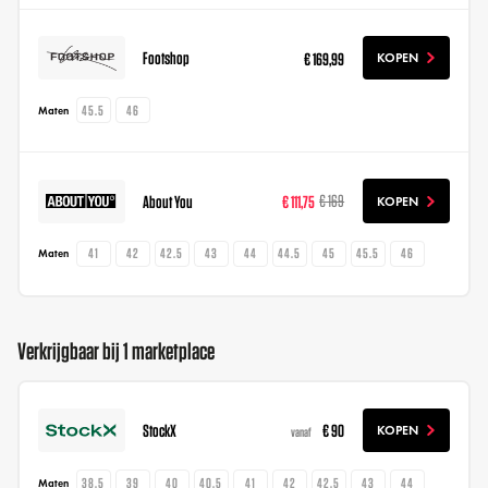
Footshop
€ 169,99
KOPEN
45.5
46
Maten
About You
€ 111,75
€ 169
KOPEN
41
42
42.5
43
44
44.5
45
45.5
46
Maten
Verkrijgbaar bij 1 marketplace
StockX
€ 90
KOPEN
vanaf
38.5
39
40
40.5
41
42
42.5
43
44
Maten