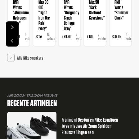
RNR
Max 90
RNR
Max 90
RNR
Wmns
(III)
Wmns
"Dark
Wmns
"Aluminum
"Light
"Burgundy
Beetroot
"Shimmer
Hydrogen
Iron Ore
Crush
Cavestone"
Chalk"
Blue"
Pale
College
Ivory"
Grey"
1
12
3
6
1
€ 89,99
€ 159
€ 89,99
€ 159
€ 89,99
€ 
webshop
webshops
webshops
webshops
webshop
Alle Nike sneakers
AIR ZOOM SPIRIDON NIEUWS
RECENTE ARTIKELEN
Fragment Design en Nike kondigen
twee nieuwe Air Zoom Spiridon
kleurstellingen aan