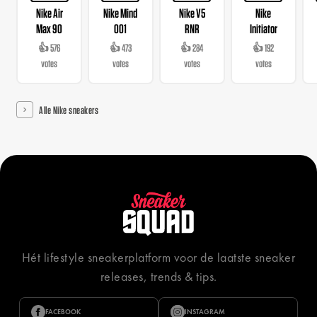
Nike Air
Nike Mind
Nike V5
Nike
Max 90
001
RNR
Initiator
👍 576
👍 473
👍 284
👍 192
votes
votes
votes
votes
Alle Nike sneakers
Hét lifestyle sneakerplatform voor de laatste sneaker
releases, trends & tips.
FACEBOOK
INSTAGRAM