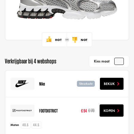
HOT
NOT
Verkrijgbaar bij 4 webshops
Kies maat
Nike
BEKIJK
Uitverkocht
FOOTDISTRICT
€ 94
€ 170
KOPEN
40.5
44.5
Maten