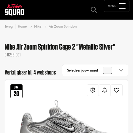
MENU
Terug
Home
Nike
Air Zoom Spiridon
Nike Air Zoom Spiridon Cage 2 "Metallic Silver"
CJ1288-001
Selecteer jouw maat
Verkrijgbaar bij 4 webshops
JUN
20