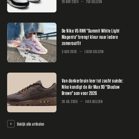
26 NOV 2024
75X GELEZEN
De Nike V5 RNR "Summit White Light
Magenta" brengt kleur naar iedere
zomeroutfit
3 AUG 2026
1.613X GELEZEN
Van donkerbruin leer tot zacht suède:
Nike kondigt de Air Max 90 "Shadow
Brown" aan voor 2026
26 JUL 2026
144X GELEZEN
Bekijk alle artikelen