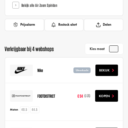
Bekijk alle Air Zoom Spiridon
Prijsalarm
Restock alert
Delen
Verkrijgbaar bij 4 webshops
Kies maat
Nike
BEKIJK
Uitverkocht
FOOTDISTRICT
€ 94
€ 170
KOPEN
40.5
44.5
Maten