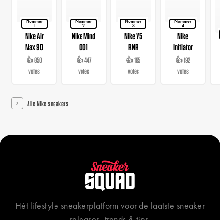
Nummer
Nummer
Nummer
Nummer
1
2
3
4
Nike Air
Nike Mind
Nike V5
Nike
Max 90
001
RNR
Initiator
👍 850
👍 447
👍 195
👍 192
votes
votes
votes
votes
Alle Nike sneakers
Hét lifestyle sneakerplatform voor de laatste sneaker
releases, trends & tips.