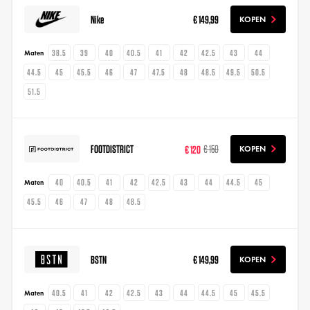
Nike
€ 149,99
KOPEN
38.5
39
40
40.5
41
42
42.5
43
44
Maten
44.5
45
45.5
46
47
47.5
48
48.5
49.5
50.5
51.5
FOOTDISTRICT
€ 120
€ 150
KOPEN
40
40.5
41
42
42.5
43
44
44.5
45
Maten
45.5
46
47
48
48.5
BSTN
€ 149,99
KOPEN
40.5
41
42
42.5
43
44
44.5
45
45.5
Maten