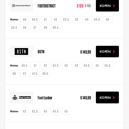
FOOTDISTRICT
€ 120
€ 150
KOPEN
40
40.5
41
42
42.5
43
44
44.5
45
Maten
45.5
46
47
48
48.5
BSTN
€ 149,99
KOPEN
40.5
41
42
42.5
43
44
44.5
45
45.5
Maten
46
47
47.5
48.5
Foot Locker
€ 149,99
KOPEN
42
42.5
44
44.5
45
Maten