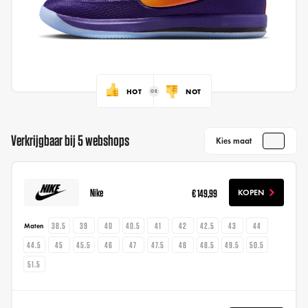
HOT
NOT
Verkrijgbaar bij 5 webshops
Kies maat
Nike
€ 149,99
KOPEN
38.5
39
40
40.5
41
42
42.5
43
44
Maten
44.5
45
45.5
46
47
47.5
48
48.5
49.5
50.5
51.5