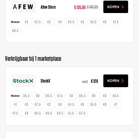
Afew Store
€ 135,99
€ 149,99
KOPEN
42
42.5
43
44
44.5
45
45.5
46
47.5
Maten
48.5
Verkrijgbaar bij 1 marketplace
StockX
€ 129
KOPEN
vanaf
35.5
36
36.5
37.5
38
38.5
39
40
40.5
Maten
41
42
42.5
43
44
44.5
45
45.5
46
47
47.5
48
48.5
49.5
50.5
51.5
52.5