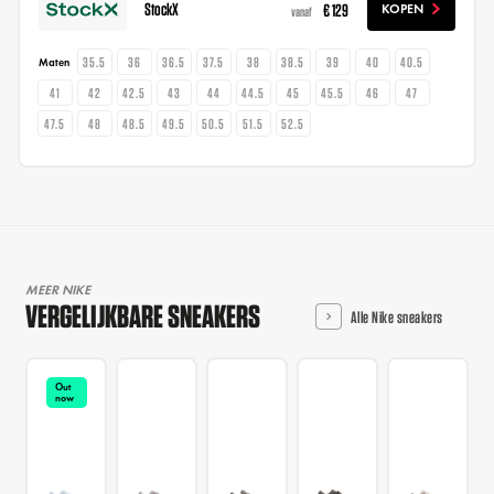
StockX
€ 129
KOPEN
vanaf
35.5
36
36.5
37.5
38
38.5
39
40
40.5
Maten
41
42
42.5
43
44
44.5
45
45.5
46
47
47.5
48
48.5
49.5
50.5
51.5
52.5
MEER NIKE
VERGELIJKBARE SNEAKERS
Alle Nike sneakers
Out
now