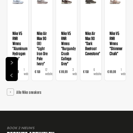
Nike V5
Nike Air
Nike V5
Nike Air
Nike V5
RNR
Max 90
RNR
Max 90
RNR
Wmns
(III)
Wmns
"Dark
Wmns
"Aluminum
"Light
"Burgundy
Beetroot
"Shimmer
Hydrogen
Iron Ore
Crush
Cavestone"
Chalk"
Blue"
Pale
College
Ivory"
Grey"
1
12
3
6
1
€ 89,99
€ 159
€ 89,99
€ 159
€ 89,99
webshop
webshops
webshops
webshops
webshop
Alle Nike sneakers
BOOK 2 NIEUWS