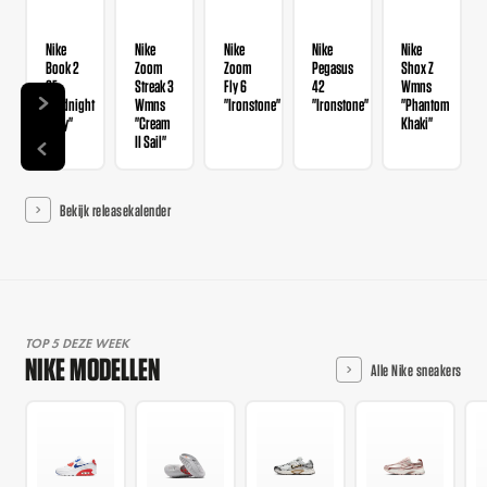
Nike
Nike
Nike
Nike
Nike
Book 2
Zoom
Zoom
Pegasus
Shox Z
SE
Streak 3
Fly 6
42
Wmns
"Midnight
Wmns
"Ironstone"
"Ironstone"
"Phantom
Navy"
"Cream
Khaki"
II Sail"
Bekijk releasekalender
TOP 5 DEZE WEEK
NIKE MODELLEN
Alle Nike sneakers