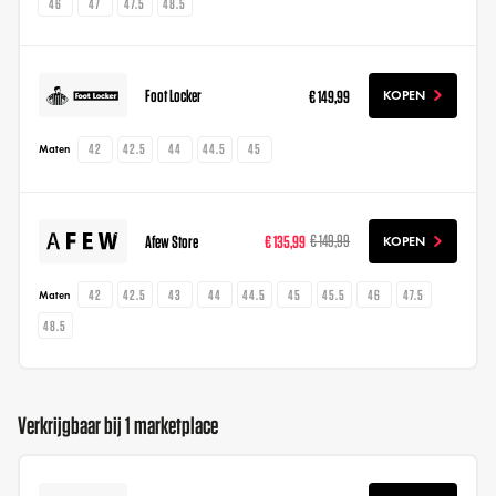
46
47
47.5
48.5
Foot Locker
€ 149,99
KOPEN
42
42.5
44
44.5
45
Maten
Afew Store
€ 135,99
€ 149,99
KOPEN
42
42.5
43
44
44.5
45
45.5
46
47.5
Maten
48.5
Verkrijgbaar bij 1 marketplace