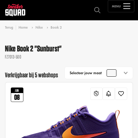
MENU
Terug
Home
Nike
Book 2
Nike Book 2 "Sunburst"
FZ7013-500
Selecteer jouw maat
Verkrijgbaar bij 5 webshops
JUN
08