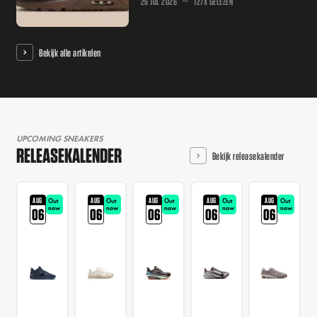
26 JUL 2026
127X GELEZEN
Bekijk alle artikelen
UPCOMING SNEAKERS
RELEASEKALENDER
Bekijk releasekalender
AUG
AUG
AUG
AUG
AUG
Out
Out
Out
Out
Out
now
now
now
now
now
06
06
06
06
06