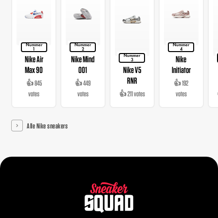
Nummer
Nummer
Nummer
1
2
4
Nummer
Nike Air
Nike Mind
Nike
3
Max 90
001
Nike V5
Initiator
RNR
👍 845
👍 449
👍 192
votes
votes
👍 211 votes
votes
Alle Nike sneakers