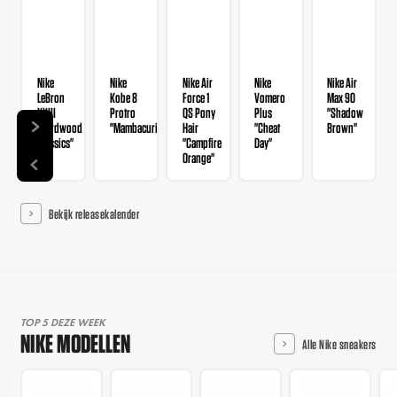
Nike
Nike
Nike Air
Nike
Nike Air
LeBron
Kobe 8
Force 1
Vomero
Max 90
XXIII
Protro
QS Pony
Plus
"Shadow
"Hardwood
"Mambacurial"
Hair
"Cheat
Brown"
Classics"
"Campfire
Day"
Orange"
Bekijk releasekalender
TOP 5 DEZE WEEK
NIKE MODELLEN
Alle Nike sneakers