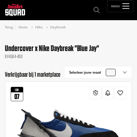
MENU
Terug
Home
Nike
Daybreak
Undercover x Nike Daybreak "Blue Jay"
BV4594-400
Selecteer jouw maat
Verkrijgbaar bij 1 marketplace
JUN
07