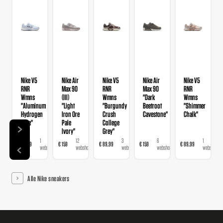
Nike V5
Nike Air
Nike V5
Nike Air
Nike V5
RNR
Max 90
RNR
Max 90
RNR
Wmns
(III)
Wmns
"Dark
Wmns
"Aluminum
"Light
"Burgundy
Beetroot
"Shimmer
Hydrogen
Iron Ore
Crush
Cavestone"
Chalk"
Blue"
Pale
College
Ivory"
Grey"
1
12
3
6
1
€ 89,99
€ 159
€ 89,99
€ 159
€ 89,99
webshop
webshops
webshops
webshops
webshop
Alle Nike sneakers