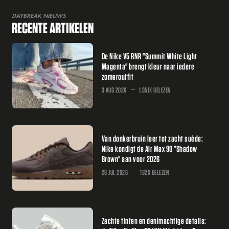
DAYBREAK NIEUWS
RECENTE ARTIKELEN
De Nike V5 RNR "Summit White Light
Magenta" brengt kleur naar iedere
zomeroutfit
3 AUG 2026
1.351X GELEZEN
Van donkerbruin leer tot zacht suède:
Nike kondigt de Air Max 90 "Shadow
Brown" aan voor 2026
26 JUL 2026
132X GELEZEN
Zachte tinten en denimachtige details: