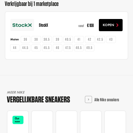
Verkrijgbaar bij 1 marketplace
StockX
€ 108
KOPEN
vanaf
36
38
38.5
39
40.5
41
42
42.5
43
Maten
44
44.5
45
45.5
46
47.5
48.5
49.5
MEER NIKE
VERGELIJKBARE SNEAKERS
Alle Nike sneakers
Out
now