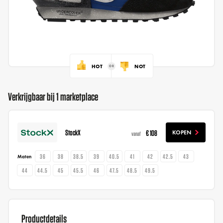
HOT
NOT
Verkrijgbaar bij 1 marketplace
StockX
€ 108
KOPEN
vanaf
36
38
38.5
39
40.5
41
42
42.5
43
Maten
44
44.5
45
45.5
46
47.5
48.5
49.5
Productdetails