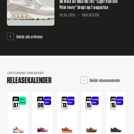
de Nike Air Max 90 (III) "Light Iron Ore
Pale Ivory" dropt op 1 augustus
26 JUL 2026
106X GELEZEN
Bekijk alle artikelen
UPCOMING SNEAKERS
RELEASEKALENDER
Bekijk releasekalender
AUG
AUG
AUG
AUG
AUG
Out
Coming
Coming
Coming
Coming
now
soon
soon
soon
soon
07
08
13
15
15