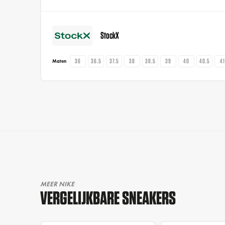
StockX
36
36.5
37.5
38
38.5
39
40
40.5
4
Maten
MEER NIKE
VERGELIJKBARE SNEAKERS