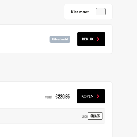
Kies maat
BEKIJK
Uitverkocht
€ 220,95
KOPEN
vanaf
SQUAD5
Code