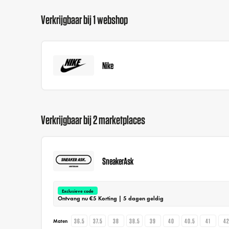
Verkrijgbaar bij 1 webshop
Nike
Verkrijgbaar bij 2 marketplaces
SneakerAsk
Exclusieve code
Ontvang nu €5 Korting | 5 dagen geldig
36.5
37.5
38
38.5
39
40
40.5
41
4
Maten