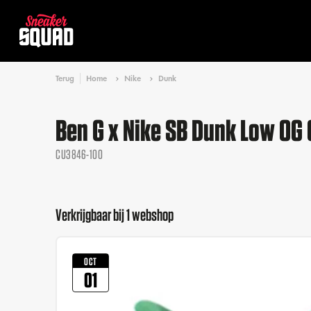
Terug
Home
Nike
Dunk
Ben G x Nike SB Dunk Low OG
CU3846-100
Verkrijgbaar bij 1 webshop
OCT
01