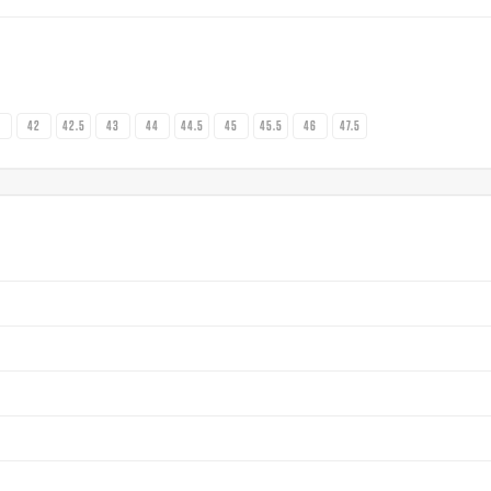
1
42
42.5
43
44
44.5
45
45.5
46
47.5