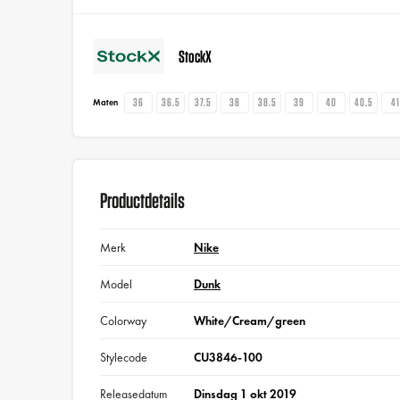
StockX
36
36.5
37.5
38
38.5
39
40
40.5
4
Maten
Productdetails
Merk
Nike
Model
Dunk
Colorway
White/Cream/green
Stylecode
CU3846-100
Releasedatum
Dinsdag 1 okt 2019