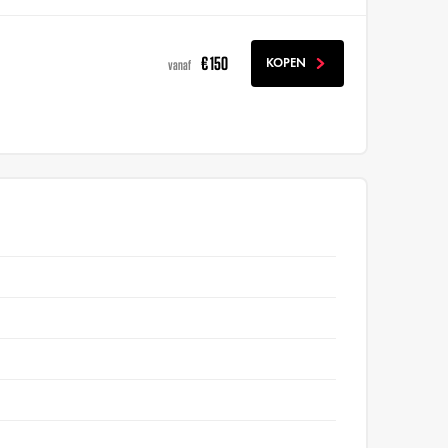
€ 150
KOPEN
vanaf