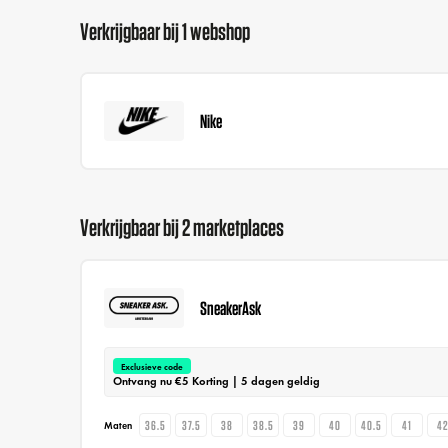
Verkrijgbaar bij 1 webshop
Nike
Verkrijgbaar bij 2 marketplaces
SneakerAsk
Exclusieve code
Ontvang nu €5 Korting | 5 dagen geldig
36.5
37.5
38
38.5
39
40
40.5
41
4
Maten