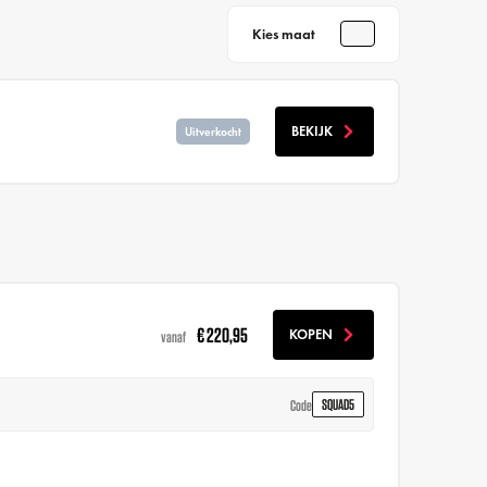
Kies maat
BEKIJK
Uitverkocht
€ 220,95
KOPEN
vanaf
SQUAD5
Code