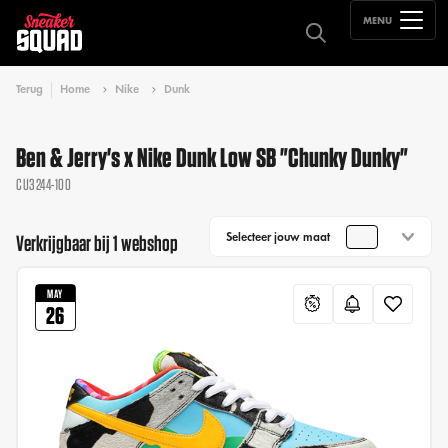
MENU
Terug
Home
Nike
Dunk
Ben & Jerry's x Nike Dunk Low SB "Chunky Dunky"
CU3244-100
Selecteer jouw maat
Verkrijgbaar bij 1 webshop
MAY
26