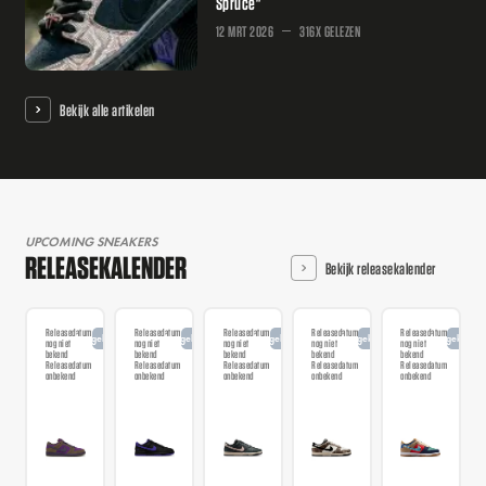
Spruce"
12 MRT 2026
316X GELEZEN
Bekijk alle artikelen
UPCOMING SNEAKERS
RELEASEKALENDER
Bekijk releasekalender
Releasedatum
Releasedatum
Releasedatum
Releasedatum
Releasedatum
Aangekondigd
Aangekondigd
Aangekondigd
Aangekondigd
Aangekondi
nog niet
nog niet
nog niet
nog niet
nog niet
bekend
bekend
bekend
bekend
bekend
Releasedatum
Releasedatum
Releasedatum
Releasedatum
Releasedatum
onbekend
onbekend
onbekend
onbekend
onbekend