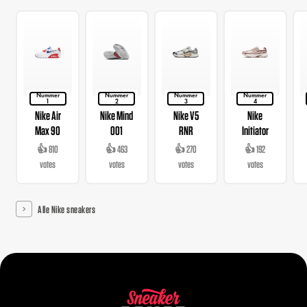
Nummer
Nummer
Nummer
Nummer
1
2
3
4
Nike Air
Nike Mind
Nike V5
Nike
Max 90
001
RNR
Initiator
👍 810
👍 463
👍 270
👍 192
votes
votes
votes
votes
Alle Nike sneakers