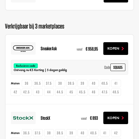
Verkrijgbaar bij 3 marketplaces
SneakerAsk
€ 958,95
KOPEN
vanaf
Exclusieve code
SQUAD5
Code
Ontvang nu €5 Korting | 5 dagen geldig
36
36.5
37.5
38
38.5
39
40
40.5
41
Maten
42
42.5
43
44
44.5
45
45.5
46
47.5
48.5
StockX
€ 893
KOPEN
vanaf
36.5
37.5
38
38.5
39
40
40.5
41
42
Maten