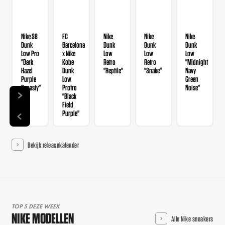
Nike SB
FC
Nike
Nike
Nike
Dunk
Barcelona
Dunk
Dunk
Dunk
Low Pro
x Nike
Low
Low
Low
"Dark
Kobe
Retro
Retro
"Midnight
Hazel
Dunk
"Reptile"
"Snake"
Navy
Purple
Low
Green
Dynasty"
Protro
Noise"
"Black
Field
Purple"
Bekijk releasekalender
TOP 5 DEZE WEEK
NIKE MODELLEN
Alle Nike sneakers