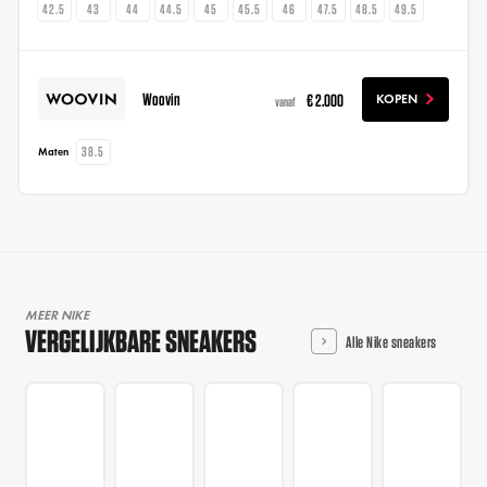
42.5
43
44
44.5
45
45.5
46
47.5
48.5
49.5
Woovin
€ 2.000
KOPEN
vanaf
38.5
Maten
MEER NIKE
VERGELIJKBARE SNEAKERS
Alle Nike sneakers