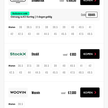
SneakerAsk
€ 958,95
KOPEN
vanaf
Exclusieve code
SQUAD5
Code
Ontvang nu €5 Korting | 5 dagen geldig
36
36.5
37.5
38
38.5
39
40
40.5
41
Maten
42
42.5
43
44
44.5
45
45.5
46
47.5
48.5
StockX
€ 893
KOPEN
vanaf
36.5
37.5
38
38.5
39
40
40.5
41
42
Maten
42.5
43
44
44.5
45
45.5
46
47.5
48.5
49.5
Woovin
€ 2.000
KOPEN
vanaf
38.5
Maten