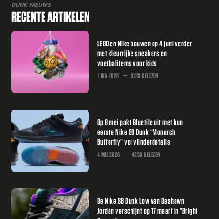
DUNK NIEUWS
RECENTE ARTIKELEN
LEGO en Nike bouwen op 4 juni verder
met kleurrijke sneakers en
voetbalitems voor kids
1 JUN 2026
313X GELEZEN
Op 8 mei pakt Bluetile uit met hun
eerste Nike SB Dunk “Monarch
Butterfly” vol vlinderdetails
4 MEI 2026
425X GELEZEN
De Nike SB Dunk Low van Dashawn
Jordan verschijnt op 17 maart in "Bright